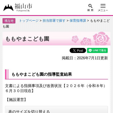
トップページ
>
担当部署で探す
>
保育指導課
> ももやまこど
も園
ももやまこども園
掲載日：2026年7月1日更新
ももやまこども園の指導監査結果
文書による指摘事項及び改善状況【２０２６年（令和８年）
６月３０日現在】
【施設運営】
表のサイズを切り替える