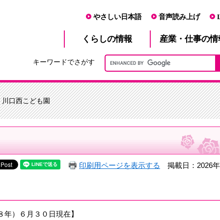
やさしい日本語
音声読み上げ
産業・仕事
くらし
の情報
の情
キーワードでさがす
> 川口西こども園
印刷用ページを表示する
掲載日：2026年
８年）６月３０日現在】