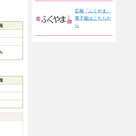
広報「ふくやま」
電子版はこちらか
ら
況
み
況