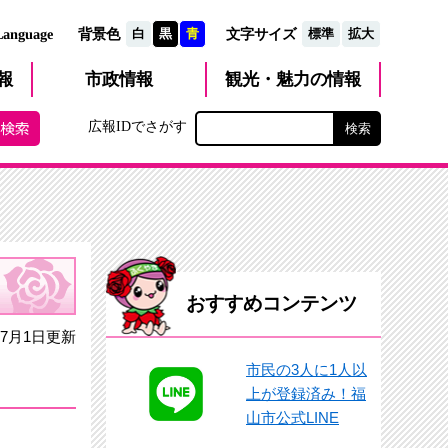
文字サイズ
Language
背景色
白
黒
青
標準
拡大
観光・魅力
市政
情報
報
の情報
広報IDでさがす
おすすめコンテンツ
7月1日更新
市民の3人に1人以
上が登録済み！福
山市公式LINE