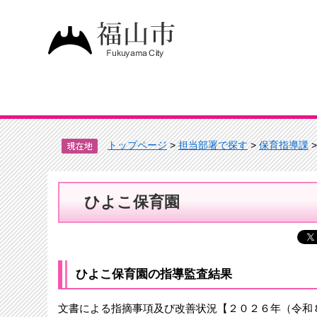
トップページ
>
担当部署で探す
>
保育指導課
ひよこ保育園
ひよこ保育園の指導監査結果
文書による指摘事項及び改善状況【２０２６年（令和