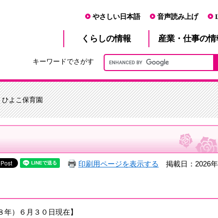
やさしい日本語
音声読み上げ
産業・仕事
くらし
の情報
の情
キーワードでさがす
> ひよこ保育園
印刷用ページを表示する
掲載日：2026年
８年）６月３０日現在】