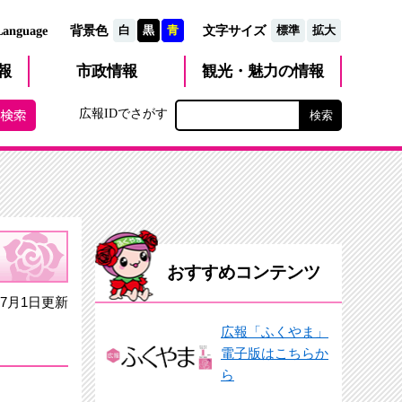
文字サイズ
Language
背景色
白
黒
青
標準
拡大
観光・魅力
市政
情報
報
の情報
広報IDでさがす
おすすめコンテンツ
7月1日更新
広報「ふくやま」
電子版はこちらか
ら