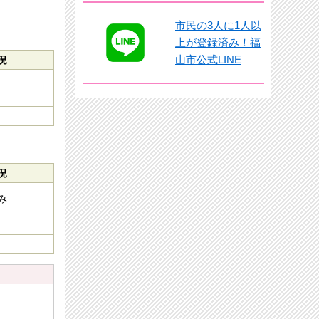
市民の3人に1人以
上が登録済み！福
山市公式LINE
況
況
み