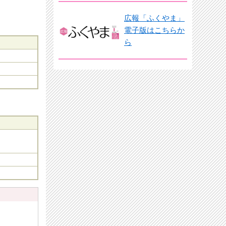
広報「ふくやま」
電子版はこちらか
ら