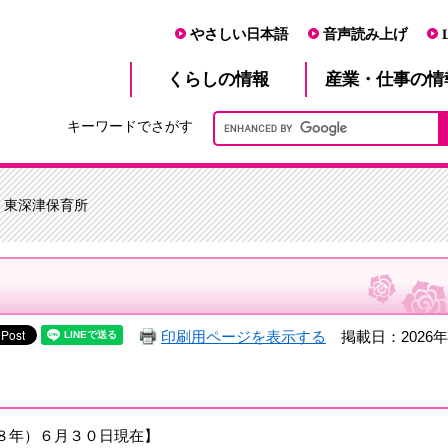
やさしい日本語
音声読み上げ
産業・仕事
くらし
の情報
の情
キーワードでさがす
> 東深津保育所
印刷用ページを表示する
掲載日：2026年
８年）６月３０日現在】