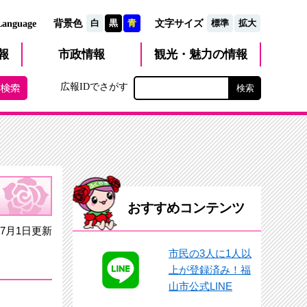
文字サイズ
Language
背景色
白
黒
青
標準
拡大
観光・魅力
市政
情報
報
の情報
広報IDでさがす
おすすめコンテンツ
7月1日更新
市民の3人に1人以
上が登録済み！福
山市公式LINE