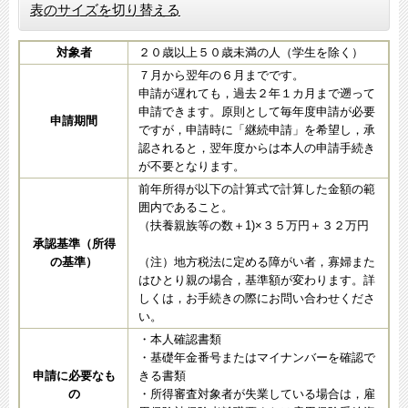
表のサイズを切り替える
対象者
２０歳以上５０歳未満の人（学生を除く）
７月から翌年の６月までです。
申請が遅れても，過去２年１カ月まで遡って
申請できます。原則として毎年度申請が必要
申請期間
ですが，申請時に「継続申請」を希望し，承
認されると，翌年度からは本人の申請手続き
が不要となります。
前年所得が以下の計算式で計算した金額の範
囲内であること。
（扶養親族等の数＋1)×３５万円＋３２万円
承認基準（所得
の基準）
（注）地方税法に定める障がい者，寡婦また
はひとり親の場合，基準額が変わります。詳
しくは，お手続きの際にお問い合わせくださ
い。
・本人確認書類
・基礎年金番号またはマイナンバーを確認で
申請に必要なも
きる書類
の
・所得審査対象者が失業している場合は，雇