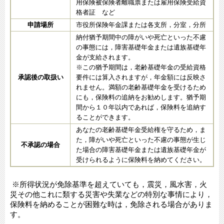
用保険被保険者離職票または雇用保険受給資
格者証 など
申請場所
市役所保険年金課または各支所，分室，分所
納付猶予期間中の障がいや死亡といった不慮
の事態には，障害基礎年金または遺族基礎年
金が支給されます。
※この猶予期間は，老齢基礎年金の受給資格
承認後の取扱い
要件には算入されますが，年金額には反映さ
れません。満額の老齢基礎年金を受けるため
にも，保険料の追納をお勧めします。猶予期
間から１０年以内であれば，保険料を追納す
ることができます。
あなたの老齢基礎年金受給権を守るため，ま
た，障がいや死亡といった不慮の事態が生じ
不承認の場合
た場合の障害基礎年金または遺族基礎年金が
受けられるように保険料を納めてください。
※所得状況が免除基準を超えていても，震災，風水害，火
災その他これに類する災害や失業などの特別な事情により，
保険料を納めることが困難な時は，免除される場合がありま
す。