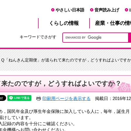
やさしい日本語
音声読み上げ
産業・仕事
くらし
の情報
の情
キーワードでさがす
> Q「ねんきん定期便」が送られて来たのですが，どうすればよいです
て来たのですが，どうすればよいですか？
印刷用ページを表示する
掲載日：2016年1
め，国民年金及び厚生年金保険に加入している人に，毎年，誕生月
届けしています。
入記録の内容を十分にご確認ください。
年金機構へお問い合わせください。