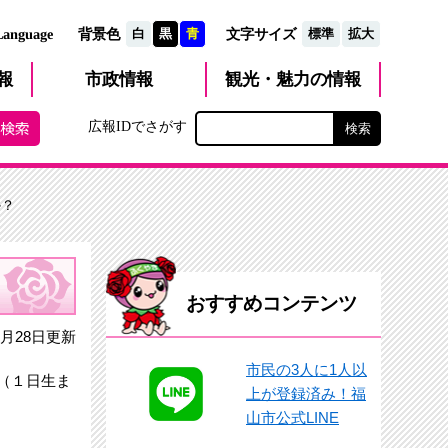
文字サイズ
Language
背景色
白
黒
青
標準
拡大
観光・魅力
市政
情報
報
の情報
広報IDでさがす
か？
おすすめコンテンツ
2月28日更新
市民の3人に1人以
（１日生ま
上が登録済み！福
山市公式LINE