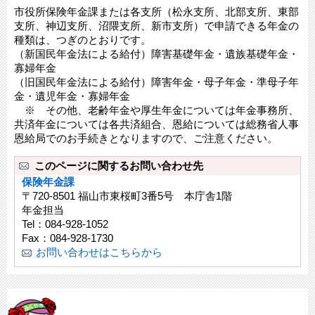
市役所保険年金課または各支所（松永支所、北部支所、東部
支所、神辺支所、沼隈支所、新市支所）で申請できる年金の
種類は、つぎのとおりです。
（新国民年金法による給付）障害基礎年金・遺族基礎年金・
寡婦年金
（旧国民年金法による給付）障害年金・母子年金・準母子年
金・遺児年金・寡婦年金
※ その他、老齢年金や厚生年金については年金事務所、
共済年金については各共済組合、恩給については総務省人事
恩給局でのお手続きとなりますので、ご注意ください。
このページに関するお問い合わせ先
保険年金課
〒720-8501 福山市東桜町3番5号 本庁舎1階
年金担当
Tel：084-928-1052
Fax：084-928-1730
お問い合わせはこちらから