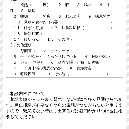
１ 発熱（ 度） ２ 咳 ３ 嘔吐 ４ 下
痢 ５ 腹痛
６ 喘鳴 ７ 発疹 ８ じんま疹 ９ 喘息発作
１０ 異物を食べた（内容： ）
１１ けが・打撲 １２ 耳鼻科症状（ ）
１３ 眼科症状（ ）
１４ けいれん １５ その他（ ）
◇その他症状
１ 顔面蒼白 ２ チアノーゼ
３ 手足が冷たく，ぐったりしている ４ 呼吸が浅い
５ ショック症状 ６ 頑固な嘔吐と激しい腹痛
７ ３ヶ月未満の乳児の高熱 ８ 意識障害
９ 呼吸困難 １０ その他（ ）
◇相談内容について
相談実績から，あまり緊急でない相談も多く見受けられま
す。急に相談が必要な方からの電話がつながらないと困りま
すので，緊急でない時は，出来るだけ昼間かかりつけ医に相
談してください。