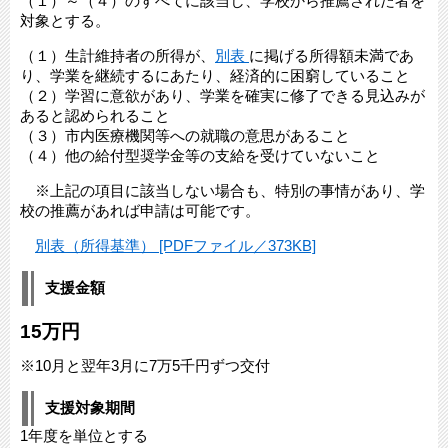
（１）～（４）のすべてに該当し、学校から推薦された者を
対象とする。
（１）生計維持者の所得が、
別表
に掲げる所得額未満であ
り、学業を継続するにあたり、経済的に困窮していること
（２）学習に意欲があり、学業を確実に修了できる見込みが
あると認められること
（３）市内医療機関等への就職の意思があること
（４）他の給付型奨学金等の支給を受けていないこと
※上記の項目に該当しない場合も、特別の事情があり、学
校の推薦があれば申請は可能です。
別表（所得基準） [PDFファイル／373KB]
支援金額
15万円
※10月と翌年3月に7万5千円ずつ交付
支援対象期間
1年度を単位とする