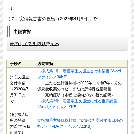
↓
（７）実績報告書の提出（2027年4月9日まで）
申請書類
表のサイズを切り替える
手続名
必要書類
（様式第1号）看護学生支援金交付申請書 [Word
(１) 支援金
ファイル／30KB]
交付申請
主たる生計維持者の2025年（令和7年）分の
（2026年7
源泉徴収票のコピーまたは所得課税証明書
月31日ま
完納証明（市税に滞納がない旨の証明）
で）
（様式第2号）看護学生支援金に係る推薦調書
[Wordファイル／19KB]
(５) 振込口
座の登録
支払相手方登録依頼書（支援金を交付する口座の
(指定する日
指定） [PDFファイル／322KB]
付まで）