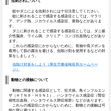
虫刺されについて
蚊やダニによる虫刺されには十分注意してください。
蚊に刺されることで感染する感染症としては、マラリ
ア、デング熱、ジカウイルス感染症、黄熱などがありま
す。
ダニに刺されることで感染する感染症としては、ダニ媒
介性脳炎、ライム病、クリミア・コンゴ出血熱などがあり
ます。
これらの感染症にかからないために、長袖や長ズボンを
着用して肌の露出を避ける、虫除け剤を使用するなどの対
策をしましょう。
虫除け対策をしよう（厚生労働省検疫所ホームペー
ジ）
動物との接触について
動物に関連する感染症として、狂犬病、鳥インフルエン
ザ（Ｈ７Ｎ９・Ｈ５Ｎ１）、ハンタウイルス感染症（腎症
候性出血熱、ハンタウイルス肺症候群）などがあります。
これらの感染症にかからないために、動物との接触は可
能な限り避けましょう。