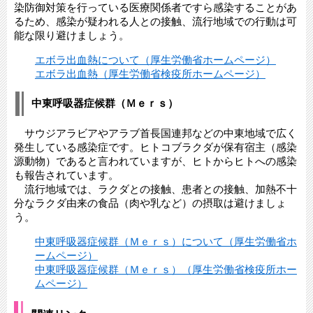
染防御対策を行っている医療関係者ですら感染することがあ
るため、感染が疑われる人との接触、流行地域での行動は可
能な限り避けましょう。
エボラ出血熱について（厚生労働省ホームページ）
エボラ出血熱（厚生労働省検疫所ホームページ）
中東呼吸器症候群（Ｍｅｒｓ）
サウジアラビアやアラブ首長国連邦などの中東地域で広く
発生している感染症です。ヒトコブラクダが保有宿主（感染
源動物）であると言われていますが、ヒトからヒトへの感染
も報告されています。
流行地域では、ラクダとの接触、患者との接触、加熱不十
分なラクダ由来の食品（肉や乳など）の摂取は避けましょ
う。
中東呼吸器症候群（Ｍｅｒｓ）について（厚生労働省ホ
ームページ）
中東呼吸器症候群（Ｍｅｒｓ）（厚生労働省検疫所ホー
ムページ）