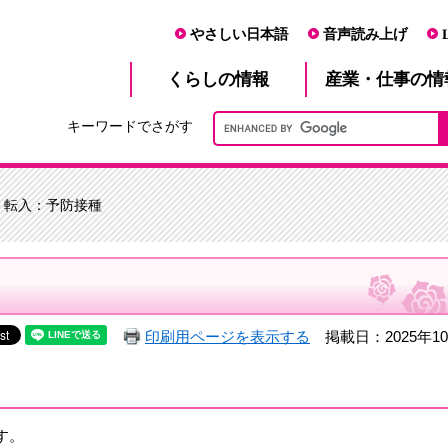
やさしい日本語
音声読み上げ
産業・仕事
くらし
の情報
の情
キーワードでさがす
> 転入：予防接種
印刷用ページを表示する
掲載日：2025年1
す。