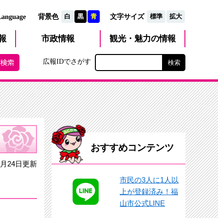
文字サイズ
Language
背景色
白
黒
青
標準
拡大
観光・魅力
市政
情報
報
の情報
広報IDでさがす
おすすめコンテンツ
0月24日更新
市民の3人に1人以
上が登録済み！福
山市公式LINE