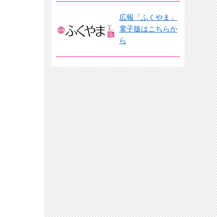
広報「ふくやま」
電子版はこちらか
ら