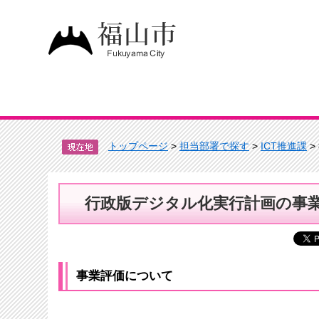
トップページ
>
担当部署で探す
>
ICT推進課
>
行政版デジタル化実行計画の事
事業評価について