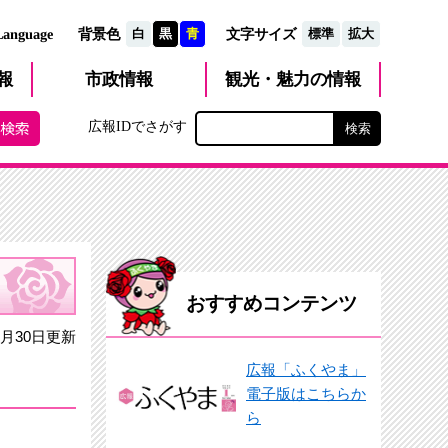
文字サイズ
Language
背景色
白
黒
青
標準
拡大
観光・魅力
市政
情報
報
の情報
広報IDでさがす
おすすめコンテンツ
月30日更新
広報「ふくやま」
電子版はこちらか
ら