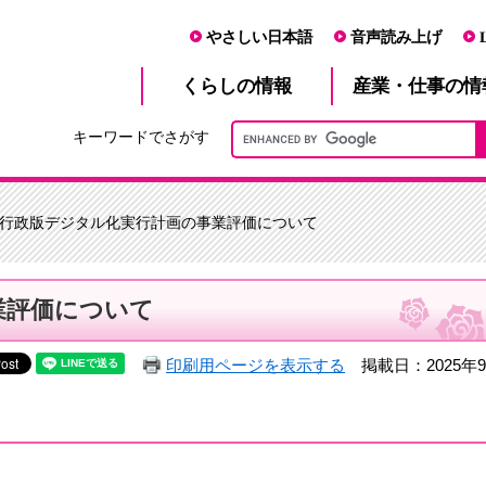
やさしい日本語
音声読み上げ
産業・仕事
くらし
の情報
の情
キーワードでさがす
 行政版デジタル化実行計画の事業評価について
業評価について
印刷用ページを表示する
掲載日：2025年9