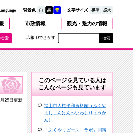
文字サイズ
Language
背景色
白
黒
青
標準
拡大
観光・魅力
市政
情報
報
の情報
広報IDでさがす
このページを見ている人は
こんなページも見ています
0月29日更新
福山市人権平和資料館（ふくや
ましじんけんへいわしりょうか
ん）
「ふくやまピース・ラボ」開講