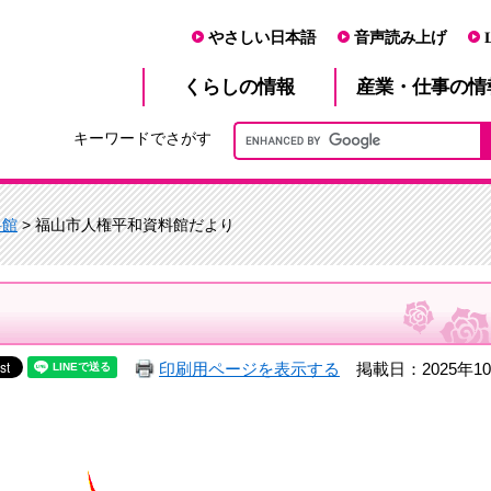
やさしい日本語
音声読み上げ
産業・仕事
くらし
の情報
の情
キーワードでさがす
料館
> 福山市人権平和資料館だより
印刷用ページを表示する
掲載日：2025年1