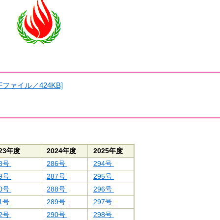
ファイル／424KB]
023年度
2024年度
2025年度
78号
286号
294号
79号
287号
295号
80号
288号
296号
81号
289号
297号
82号
290号
298号