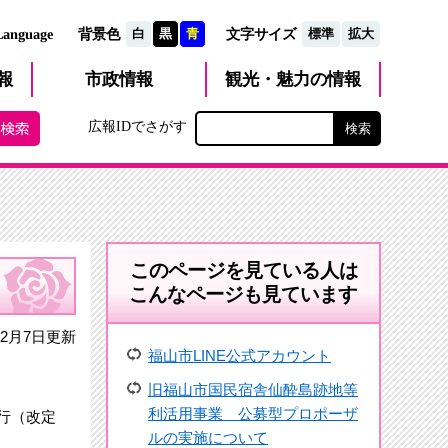
文字サイズ
Language
背景色
白
黒
青
標準
拡大
観光・魅力
市政
情報
報
の情報
広報IDでさがす
このページを見ている人は
こんなページも見ています
2月7日更新
福山市LINE公式アカウント
旧福山市国民宿舎仙酔島跡地等
利活用事業 公募型プロポーザ
行（改定
ルの実施について