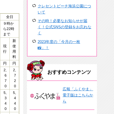
クレセントビーチ海浜公園につ
いて
全日
その時！必要なお知らせが届
９時か
く！公式SNSの登録をお忘れな
ら22時
く
まで
新
2023年度の「今月の一枚
現
使
📸」！
行
用
料
円
円
2,
2,
おすすめコンテンツ
6
7
7
2
0
0
広報「ふくやま」
5,
5,
電子版はこちらか
3
4
ら
4
4
0
0