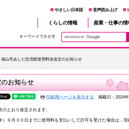
やさしい日本語
音声読み上げ
産業・仕事
くらし
の情報
の情
キーワードでさがす
> 福山市あしだ交流館使用料金改定のお知らせ
定のお知らせ
印刷用ページを表示する
掲載日：2024年
次のとおり改定されます。
年）９月３０日までに使用料を支払いして許可を受けた場合は，現