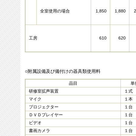
全室使用の場合
1,850
1,880
工房
610
620
○附属設備及び備付けの器具類使用料
品目
単
研修室拡声装置
１式
マイク
１本
プロジェクター
１台
ＤＶＤプレイヤー
１台
ビデオ
１台
書画カメラ
１台