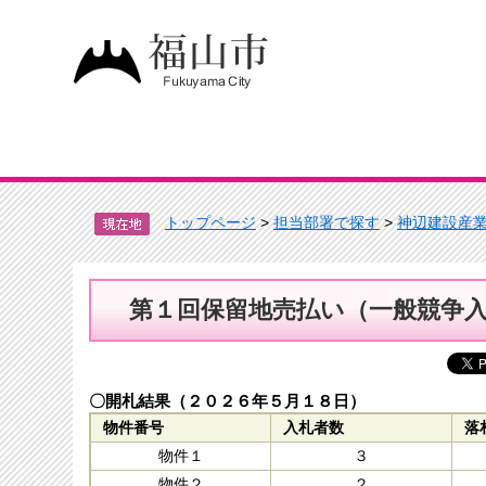
トップページ
>
担当部署で探す
>
神辺建設産
第１回保留地売払い（一般競争
〇開札結果（２０２６年５月１８日）
物件番号
入札者数
落
物件１
３
物件２
２