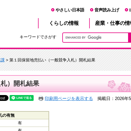
やさしい日本語
音声読み上げ
産業・仕事
くらし
の情報
の情
キーワードでさがす
業課
> 第１回保留地売払い（一般競争入札）開札結果
入札）開札結果
印刷用ページを表示する
掲載日：2026年5
札の有無
有
有