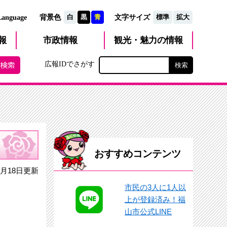
文字サイズ
Language
背景色
白
黒
青
標準
拡大
観光・魅力
市政
情報
報
の情報
広報IDでさがす
おすすめコンテンツ
月18日更新
市民の3人に1人以
上が登録済み！福
山市公式LINE