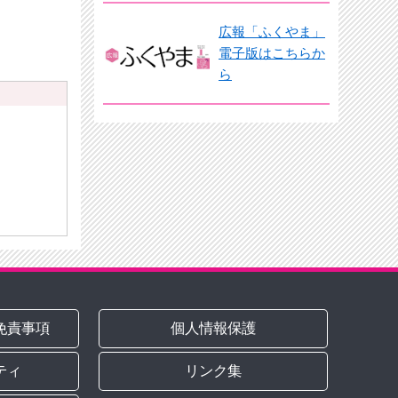
広報「ふくやま」
電子版はこちらか
ら
免責事項
個人情報保護
ティ
リンク集