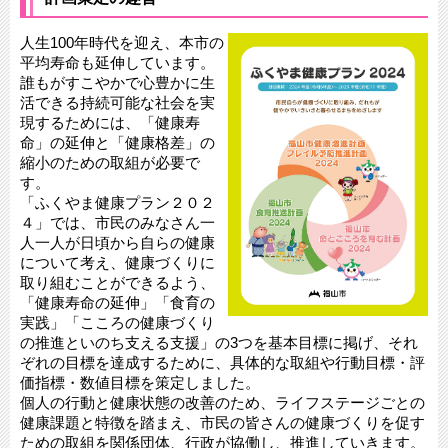
人生100年時代を迎え、本市の
平均寿命も延伸しています。
誰もがすこやかで心豊かに生
活できる持続可能な社会を実
現するためには、「健康寿
命」の延伸と「健康格差」の
縮小のための取組が必要で
す。
「ふくやま健康プラン２０２
４」では、市民のみなさん一
人一人が日頃から自らの健康
について考え、健康づくりに
取り組むことができるよう、
「健康寿命の延伸」「食育の
実践」「こころの健康づくり
の推進といのち支える支援」の3つを基本目標に掲げ、それ
ぞれの目標を達成するために、具体的な取組や行動目標・評
価指標・数値目標を策定しました。
個人の行動と健康状態の改善のため、ライフステージごとの
健康課題と特徴を踏まえ、市民の皆さんの健康づくりを促す
ための取組を関係団体、行政が協働し、推進していきます。