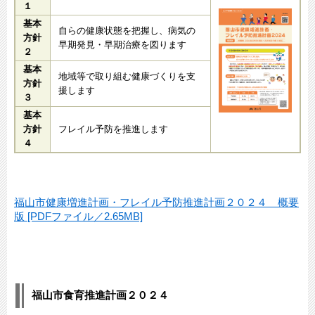
１
基本
自らの健康状態を把握し、病気の
方針
早期発見・早期治療を図ります
２
基本
地域等で取り組む健康づくりを支
方針
援します
３
基本
方針
フレイル予防を推進します
４
福山市健康増進計画・フレイル予防推進計画２０２４ 概要
版 [PDFファイル／2.65MB]
福山市食育推進計画２０２４