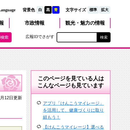
文字サイズ
Language
背景色
白
黒
青
標準
拡大
観光・魅力
市政
情報
報
の情報
広報IDでさがす
このページを見ている人は
こんなページも見ています
月12日更新
アプリ「けんこうマイレージ」
を活用して、健康づくりに取り
組もう！
【けんこうマイレージ】選べる