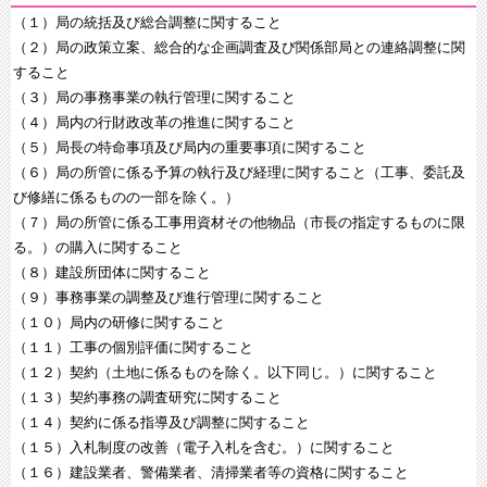
（１）局の統括及び総合調整に関すること
（２）局の政策立案、総合的な企画調査及び関係部局との連絡調整に関
すること
（３）局の事務事業の執行管理に関すること
（４）局内の行財政改革の推進に関すること
（５）局長の特命事項及び局内の重要事項に関すること
（６）局の所管に係る予算の執行及び経理に関すること（工事、委託及
び修繕に係るものの一部を除く。）
（７）局の所管に係る工事用資材その他物品（市長の指定するものに限
る。）の購入に関すること
（８）建設所団体に関すること
（９）事務事業の調整及び進行管理に関すること
（１０）局内の研修に関すること
（１１）工事の個別評価に関すること
（１２）契約（土地に係るものを除く。以下同じ。）に関すること
（１３）契約事務の調査研究に関すること
（１４）契約に係る指導及び調整に関すること
（１５）入札制度の改善（電子入札を含む。）に関すること
（１６）建設業者、警備業者、清掃業者等の資格に関すること