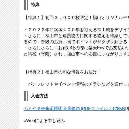
特典
【特典１】初回３，０００枚限定！福山オリジナルデ
・２０２２年に築城４００年を迎える福山城をデザイ
・さらに！福山市と連携協力に関する協定を締結して
るので，普段のお買い物でポイントがザクザク貯まる
・さらにさらに！お買い物の際に楽天Edyでお支払い
と納税（寄附）され，福山市への応援につながります
【特典２】福山市の旬な情報をお届け！
パンフレットやイベント情報のチラシなどを送付し
入会方法
ふくやま未来応援隊会員規約 [PDFファイル／128KB]
○Webによる申し込み