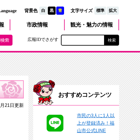
文字サイズ
Language
背景色
白
黒
青
標準
拡大
観光・魅力
市政
情報
報
の情報
広報IDでさがす
おすすめコンテンツ
月21日更新
市民の3人に1人以
上が登録済み！福
山市公式LINE