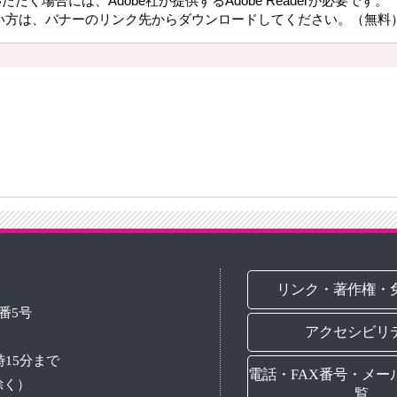
だく場合には、Adobe社が提供するAdobe Readerが必要です。
持ちでない方は、バナーのリンク先からダウンロードしてください。（無料
リンク・著作権・
3番5号
アクセシビリ
時15分まで
電話・FAX番号・メー
除く）
覧