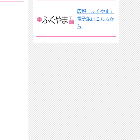
広報「ふくやま」
電子版はこちらか
ら