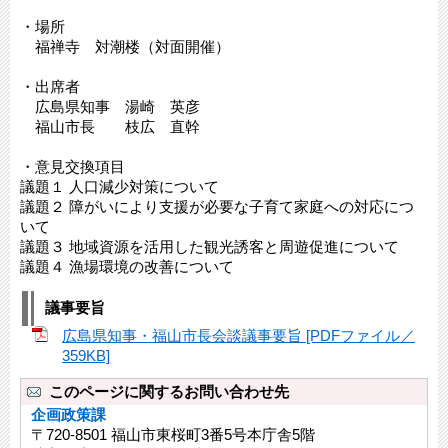
・場所
福禅寺 対潮楼（対面開催）
・出席者
広島県知事 湯崎 英彦
福山市長 枝広 直幹
・意見交換項目
議題１ 人口減少対策について
議題２ 障がいにより支援が必要な子育て家庭への対応につ
いて
議題３ 地域資源を活用した観光誘客と周遊促進について
議題４ 漁場環境の改善について
議事要旨
広島県知事・福山市長会談議事要旨 [PDFファイル／
359KB]
このページに関するお問い合わせ先
企画政策課
〒720-8501 福山市東桜町3番5号本庁舎5階