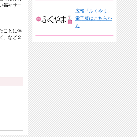
い福祉サー
広報「ふくやま」
電子版はこちらか
ら
たことに伴
て」など２