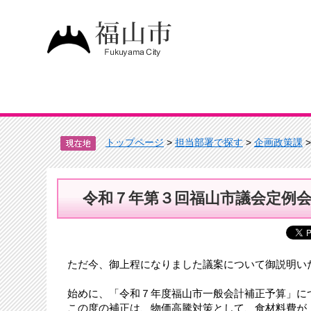
トップページ
>
担当部署で探す
>
企画政策課
令和７年第３回福山市議会定例
ただ今、御上程になりました議案について御説明い
始めに、「令和７年度福山市一般会計補正予算」に
この度の補正は、物価高騰対策として、食材料費が