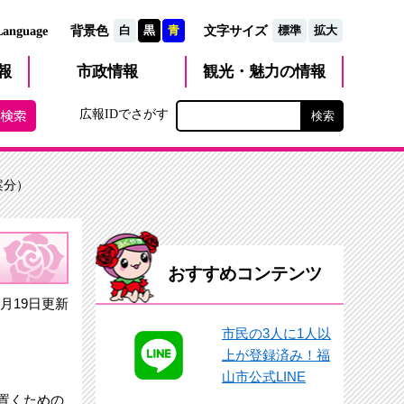
文字サイズ
Language
背景色
白
黒
青
標準
拡大
観光・魅力
市政
情報
報
の情報
広報IDでさがす
案分）
おすすめコンテンツ
月19日更新
市民の3人に1人以
上が登録済み！福
山市公式LINE
置くための