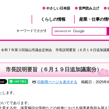
やさしい日本語
音声読み上げ
産業・仕事
くらし
の情報
の情
キーワードでさがす
> 令和７年第３回福山市議会定例会 市長説明要旨（６月１９日追加議
会 市長説明要旨（６月１９日追加議案分）
印刷用ページを表示する
掲載日：2025年6
たします。
ついてであります。
上昇する中、保育施設や学校などの給食における保護者負担を据え