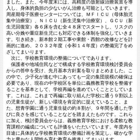
ました。また、今年度末には、高精度の放射線治療装置を導
入し、身体的負担の少ないがん治療も可能としていきます。
周産期母子医療センターについては、ＭＦＩＣＵ（母体胎児
集中治療室）、ＮＩＣＵ（新生児集中治療室）、ＧＣＵ（新
生児回復室）各６床を含む全４８床でスタートし、リスクの
高い分娩や重症新生児にも対応できる体制を強化していきま
す。引き続き、新本館２期工事や東館・西館の改修などを計
画的に進め、２０３２年度（令和１４年度）の整備完了をめ
ざしてまいります。
次に、学校教育環境の整備についてであります。
保護者や地域住民などで構成する学校教育環境検討委員会
からの答申を受け、先月基本方針案を取りまとめました。こ
の中で、少子化が進む中にあっても一定の集団規模の確保は
必要であり、現在の中学校区を単位に義務教育学校を整備す
ることを基本として、学校再編を進めていくこととしていま
す。これは、これまで再編に取り組んだ学校に通う９割以上
の児童生徒が、新しい環境を肯定的に捉えていること、ま
た、想青学園に通う児童生徒の約８割が、９年間を通した学
びに良さを感じていることなどを踏まえたものです。これら
に加え、検討委員会からは、義務教育学校における柔軟な教
育課程の編成についても評価をいただいています。年度内を
目途に具体的な学校教育環境の整備計画を策定し、確かな学
力と豊かな人間性を育む教育を推進してまいります。