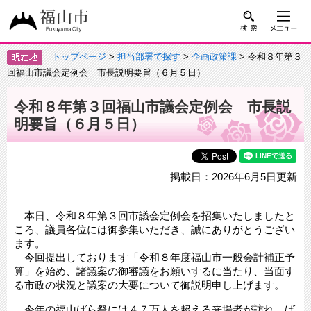
トップページ
>
担当部署で探す
>
企画政策課
> 令和８年第３
回福山市議会定例会 市長説明要旨（６月５日）
令和８年第３回福山市議会定例会 市長説
明要旨（６月５日）
掲載日：2026年6月5日更新
本日、令和８年第３回市議会定例会を招集いたしましたと
ころ、議員各位には御参集いただき、誠にありがとうござい
ます。
今回提出しております「令和８年度福山市一般会計補正予
算」を始め、諸議案の御審議をお願いするに当たり、当面す
る市政の状況と議案の大要について御説明申し上げます。
今年の福山ばら祭には４７万人を超える来場者が訪れ、ば