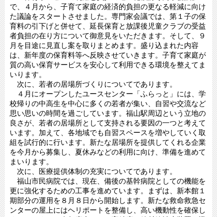
で、４月から、子育て家庭の経済的負担の更なる軽減に向け
た議論をスタートさせました。専門家会議では、第１子の保
育料の引下げと併せて、延長保育と放課後児童クラブの受益
者負担の在り方について御意見をいただきます。そして、９
月を目途に見直し案を取りまとめます。盛り込まれた内容
は、新年度の保育料等へ反映させていきます。子育て家庭が
質の高い保育サービスを安心して利用できる環境を整えてま
いります。
次に、若者の居場所づくりについてであります。
４月にオープンしたユースセンター「ふらっと」には、学
校帰りの中高生を中心に多くの若者が集い、自習や交流など
思い思いの時間を過ごしています。福山駅周辺という立地の
良さが、若者の居場所として支持される要因の一つと考えて
います。加えて、各地域でも自習スペースを増やしていく取
組を試行的に行います。新たな居場所を提供してくれる企業
を今月から募集し、夏休みなどの利用に向け、準備を進めて
まいります。
次に、医療提供体制の充実についてであります。
福山市民病院では、現在、備後の基幹病院としての機能を
更に強化するための工事を進めています。まずは、新本館１
期部分の運用を８月８日から開始します。新たな救命救急セ
ンターの屋上にはヘリポートを整備し、高い機動性を確保し