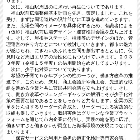
ります。
次に、福山駅周辺のにぎわい再生についてであります。
福山駅前広場整備基本計画を先月、策定しました。これを
受け、まずは周辺道路の設計並びに工事を進めていきます。
また、広場空間のイメージを具体化するため、有識者による
（仮称）福山駅前広場デザイン・運営検討会議を立ち上げま
す。そして、屋根やステージ、植栽等のデザインのほか、管
理運営の在り方などについて検討していきます。都市の魅力
が感じられ、にぎわいあふれる空間を創出するとともに、伏
見町など周辺エリアの活性化にもつなげていきます。２０３
３年度（令和１５年度）の供用開始をめざしてまいります。
次に、少子化対策についてであります。
希望の子育て５か年プランの柱の一つが、働き方改革の推
進です。このため、来月、商工会議所や商工会、先進的な取
組を進める企業と共に官民共同会議を立ち上げます。そし
て、働き方改革やジェンダーギャップの解消こそが少子化対
策の重要な鍵であることをしっかりと共有します。企業の変
革をけん引するリーダーの育成と、リーダーによる実践的な
取組も促していきます。取組実例はグリーンな企業プラット
フォームを通じて市内企業に発信し、実践の輪を更に広げ、
働きやすさと働きがいが両立した職場環境の実現につなげて
まいります。
「保育サービスの利用と負担の適正化検討専門家会議」