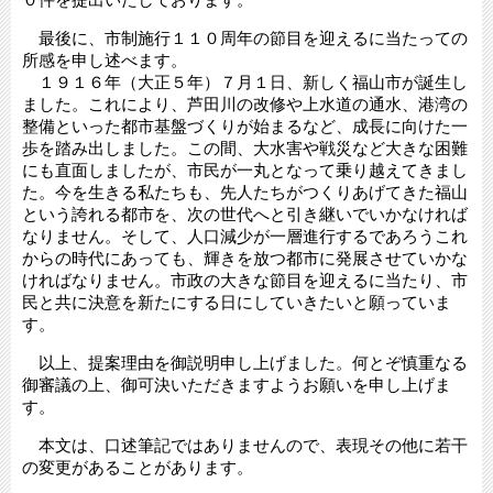
最後に、市制施行１１０周年の節目を迎えるに当たっての
所感を申し述べます。
１９１６年（大正５年）７月１日、新しく福山市が誕生し
ました。これにより、芦田川の改修や上水道の通水、港湾の
整備といった都市基盤づくりが始まるなど、成長に向けた一
歩を踏み出しました。この間、大水害や戦災など大きな困難
にも直面しましたが、市民が一丸となって乗り越えてきまし
た。今を生きる私たちも、先人たちがつくりあげてきた福山
という誇れる都市を、次の世代へと引き継いでいかなければ
なりません。そして、人口減少が一層進行するであろうこれ
からの時代にあっても、輝きを放つ都市に発展させていかな
ければなりません。市政の大きな節目を迎えるに当たり、市
民と共に決意を新たにする日にしていきたいと願っていま
す。
以上、提案理由を御説明申し上げました。何とぞ慎重なる
御審議の上、御可決いただきますようお願いを申し上げま
す。
本文は、口述筆記ではありませんので、表現その他に若干
の変更があることがあります。