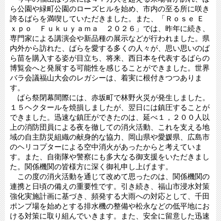
ら公園や緑町公園のローズヒルを始め、市内の至る所に咲き
誇るばらを満喫していただきました。また、「Ｒｏｓｅ Ｅ
ｘｐｏ Ｆｕｋｕｙａｍａ ２０２６」では、昨年に続き、
専門家による講演会や新品種の展示などが行われました。県
内外から訪れた、ばらを愛する多くの人々が、思い思いのば
ら苗を購入する姿が目立ち、将来、西日本を代表するばらの
博覧会へと発展する可能性を感じることができました。世界
バラ会議福山大会のレガシーは、着実に根付きつつありま
す。
ばら祭閉幕間際には、赤坂町で林野火災が発生しました。
１５ヘクタールを焼損しましたが、翌日には鎮圧することが
できました。迅速な鎮圧ができたのは、延べ１，２００人以
上の消防団員による夜を徹しての消火活動、これを支える地
域の自主防災組織の献身的な協力、岡山県や愛媛県、広島市
のヘリコプターによる空中消火があったからと考えていま
す。また、自衛隊や警察にも多大なる御支援をいただきまし
た。関係機関の皆様方に深く御礼申し上げます。
この度の消火活動を通じて改めて思ったのは、関係機関の
連携と日頃の備えの重要性です。引き続き、福山市浸水対策
強化実施計画に基づき、頻発する大雨への対応として、千田
ポンプ場を始めとする排水機の整備や松永などの低平地にお
ける対策に取り組んでいきます。また、安全に留意した迅速