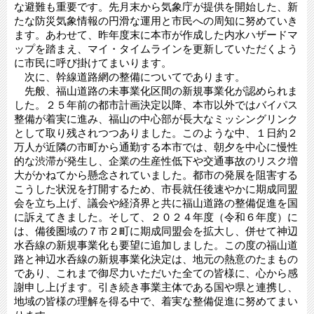
な避難も重要です。先月末から気象庁が提供を開始した、新
たな防災気象情報の円滑な運用と市民への周知に努めていき
ます。あわせて、昨年度末に本市が作成した内水ハザードマ
ップを踏まえ、マイ・タイムラインを更新していただくよう
に市民に呼び掛けてまいります。
次に、幹線道路網の整備についてであります。
先般、福山道路の未事業化区間の新規事業化が認められま
した。２５年前の都市計画決定以降、本市以外ではバイパス
整備が着実に進み、福山の中心部が長大なミッシングリンク
として取り残されつつありました。このような中、１日約２
万人が近隣の市町から通勤する本市では、朝夕を中心に慢性
的な渋滞が発生し、企業の生産性低下や交通事故のリスク増
大がかねてから懸念されていました。都市の発展を阻害する
こうした状況を打開するため、市長就任後速やかに期成同盟
会を立ち上げ、議会や経済界と共に福山道路の整備促進を国
に訴えてきました。そして、２０２４年度（令和６年度）に
は、備後圏域の７市２町に期成同盟会を拡大し、併せて神辺
水呑線の新規事業化も要望に追加しました。この度の福山道
路と神辺水呑線の新規事業化決定は、地元の熱意のたまもの
であり、これまで御尽力いただいた全ての皆様に、心から感
謝申し上げます。引き続き事業主体である国や県と連携し、
地域の皆様の理解を得る中で、着実な整備促進に努めてまい