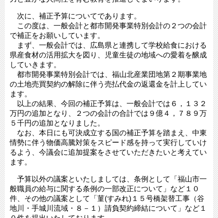
次に、補正予算についてであります。
この度は、一般会計と都市開発事業特別会計の２つの会計
で補正をお願いしています。
まず、一般会計では、広島県と連携して学校給食における
県産食材の活用拡大を図り、児童生徒の地域への愛着を醸成
していきます。
都市開発事業特別会計では、福山北産業団地第２期事業地
の土地売買契約の解除に伴う売払代金の返還金を計上してい
ます。
以上の結果、今回の補正予算は、一般会計では６，１３２
万円の追加となり、２つの会計の合計では９億４，７８９万
５千円の追加となりました。
なお、本日にも可決成立する国の補正予算を踏まえ、中東
情勢に伴う物価高騰対策をスピード感を持って実行していけ
るよう、今議会に追加提案をさせていただきたいと考えてい
ます。
予算以外の議案といたしましては、条例として「福山市一
般職員の給与に関する条例の一部改正について」など１０
件、その他の議案として「菫(すみれ)１５号橋架替工事（谷
地川・手城川流域・８－１）請負契約締結について」など１
０件を提出いたしております。