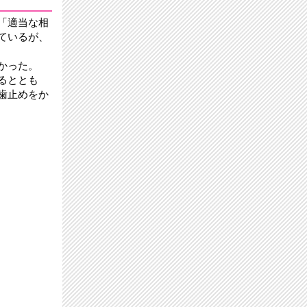
「適当な相
ているが、
多かった。
るととも
歯止めをか