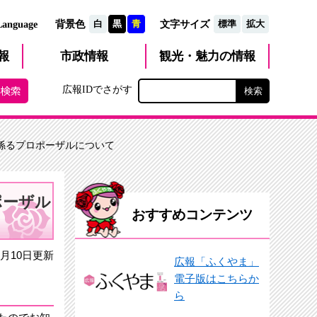
文字サイズ
Language
背景色
白
黒
青
標準
拡大
観光・魅力
市政
情報
報
の情報
広報IDでさがす
に係るプロポーザルについて
ポーザル
おすすめコンテンツ
月10日更新
広報「ふくやま」
電子版はこちらか
ら