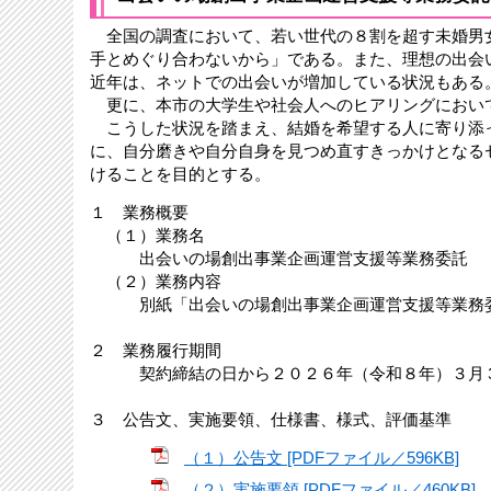
全国の調査において、若い世代の８割を超す未婚男
手とめぐり合わないから」である。また、理想の出会
近年は、ネットでの出会いが増加している状況もある
更に、本市の大学生や社会人へのヒアリングにおい
こうした状況を踏まえ、結婚を希望する人に寄り添
に、自分磨きや自分自身を見つめ直すきっかけとなる
けることを目的とする。
１ 業務概要
（１）業務名
出会いの場創出事業企画運営支援等業務委託
（２）業務内容
別紙「出会いの場創出事業企画運営支援等業務委
２ 業務履行期間
契約締結の日から２０２６年（令和８年）３月３
３ 公告文、実施要領、仕様書、様式、評価基準
（１）公告文 [PDFファイル／596KB]
（２）実施要領 [PDFファイル／460KB]