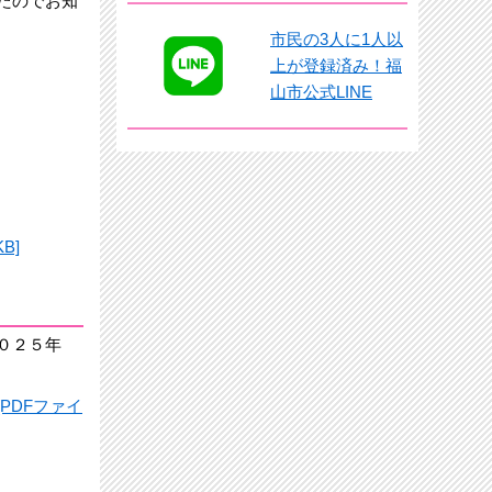
たのでお知
市民の3人に1人以
上が登録済み！福
山市公式LINE
B]
０２５年
PDFファイ