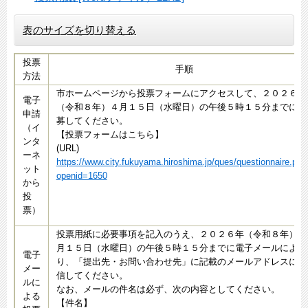
表のサイズを切り替える
投票
手順
方法
市ホームページから投票フォームにアクセスして、２０２６年
電子
（令和８年）４月１５日（水曜日）の午後５時１５分までに応
申請
募してください。
（イ
【投票フォームはこちら】
ンタ
(URL)
ーネ
https://www.city.fukuyama.hiroshima.jp/ques/questionnaire.php
ット
openid=1650
から
投
票）
投票用紙に必要事項を記入のうえ、２０２６年（令和８年）４
月１５日（水曜日）の午後５時１５分までに電子メールによ
電子
り、「提出先・お問い合わせ先」に記載のメールアドレスに送
メー
信してください。
ルに
なお、メールの件名は必ず、次の内容としてください。
よる
【件名】