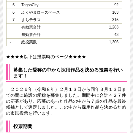
5
TegooCity
92
6
ふくやまローズベース
163
7
まちテラス
315
有効票合計
1,263
無効票合計
43
-
総投票数
1,306
★★★★以下は投票時のページ★★★★
募集した愛称の中から採用作品を決める投票を行い
ます！
２０２６年（令和８年）２月１３日から同年３月１３日ま
での間に施設の愛称を募集しました。期間中に合計４２７件
の応募があり、応募のあった作品の中から７点の作品を最終
候補として選定しました。この中から採用作品を決めるため
の市民投票を行います。
投票期間