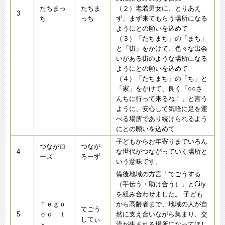
たちまっ
たちま
（２）老若男女に、とりあえ
3
ち
っち
ず、まず来てもらう場所になる
ようにとの願いを込めて
（３）「たちまち」の「まち」
と「街」をかけて、色々な出会
いがある街のような場所になる
ようにとの願いを込めて
（４）「たちまち」の「ち」と
「家」をかけて、良く「○○さ
んちに行って来るね！」と言う
ように、安心して気軽に足を運
べる場所であり続けられるよう
にとの願いを込めて
子どもからお年寄りまでいろん
つながロ
つなが
4
な世代がつながっていく場所と
ーズ
ろーず
いう意味です。
備後地域の方言「てごうする
（手伝う・助け合う）」とCity
を組み合わせました。 子ども
Ｔｅｇｏ
から高齢者まで、地域の人が自
てごう
5
ｏｃｉｔ
然に支え合いながら集まり、交
してぃ
ｙ
流が生まれる場所になってほし