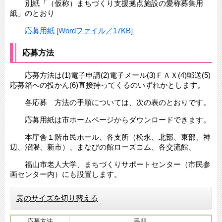
別紙「（仮称）まちづくり支援拠点施設の愛称募集用
紙」のとおり
応募用紙 [Wordファイル／17KB]
応募方法
応募方法は(1)電子申請(2)電子メール(3)ＦＡＸ(4)郵送(5)
応募箱への投かん(6)直接持ってくるのいずれかとします。
各応募 方法の手順については、次の表のとおりです。
応募用紙は市ホームページからダウンロードできます。
本庁舎１階市民ホール、各支所（松永、北部、東部、神
辺、沼隈、新市）、まなびの館ローズコム、各交流館、
福山市老人大学、まちづくりサポートセンター（市民参
画センター内）にも設置します。
表のサイズを切り替える
応募方法
手順