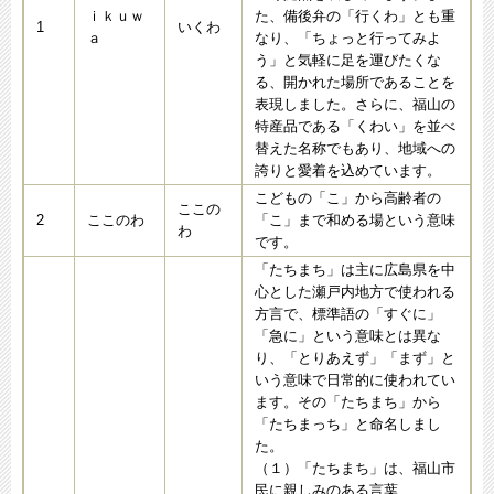
ｉｋｕｗ
た、備後弁の「行くわ」とも重
1
いくわ
ａ
なり、「ちょっと行ってみよ
う」と気軽に足を運びたくな
る、開かれた場所であることを
表現しました。さらに、福山の
特産品である「くわい」を並べ
替えた名称でもあり、地域への
誇りと愛着を込めています。
こどもの「こ」から高齢者の
ここの
2
ここのわ
「こ」まで和める場という意味
わ
です。
「たちまち」は主に広島県を中
心とした瀬戸内地方で使われる
方言で、標準語の「すぐに」
「急に」という意味とは異な
り、「とりあえず」「まず」と
いう意味で日常的に使われてい
ます。その「たちまち」から
「たちまっち」と命名しまし
た。
（１）「たちまち」は、福山市
民に親しみのある言葉