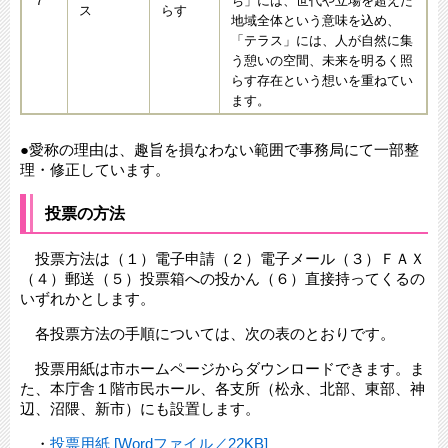
７
ち」には、世代や立場を超えた
ス
らす
地域全体という意味を込め、
「テラス」には、人が自然に集
う憩いの空間、未来を明るく照
らす存在という想いを重ねてい
ます。
●愛称の理由は、趣旨を損なわない範囲で事務局にて一部整
理・修正しています。
投票の方法
投票方法は（１）電子申請（２）電子メール（３）ＦＡＸ
（４）郵送（５）投票箱への投かん（６）直接持ってくるの
いずれかとします。
各投票方法の手順については、次の表のとおりです。
投票用紙は市ホームページからダウンロードできます。ま
た、本庁舎１階市民ホール、各支所（松永、北部、東部、神
辺、沼隈、新市）にも設置します。
・
投票用紙 [Wordファイル／22KB]