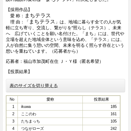
【採用作品】
まちテラス
愛 称：
まちテラス
理 由：「
」は、地域に暮らす全ての人が気
軽に立ち寄り、交流し、繋がりを“照らし（テラス）、未来
へ 広げていくことを願い名付けた。「まち」には、世代や
立場を超えた地域全体という意味を込め、「テラス」には、
人が自然に集う憩いの空間、未来を明るく照らす存在という
想いを重ねています。（応募者から）
応募者：福山市加茂町在住 Ｊ・Ｙ様（匿名希望）
【投票結果】
表のサイズを切り替える
No
愛称
投票結果
1
ikuwa
185
2
ここのわ
161
3
たちまっち
105
4
つながローズ
242