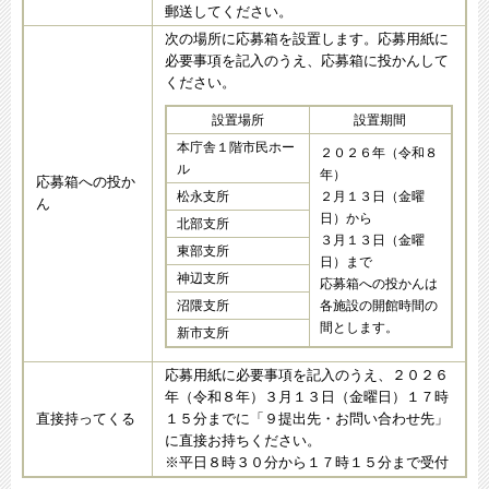
郵送してください。
次の場所に応募箱を設置します。応募用紙に
必要事項を記入のうえ、応募箱に投かんして
ください。
設置場所
設置期間
本庁舎１階市民ホー
２０２６年（令和８
ル
年）
応募箱への投か
松永支所
２月１３日（金曜
ん
日）から
北部支所
３月１３日（金曜
東部支所
日）まで
神辺支所
応募箱への投かんは
沼隈支所
各施設の開館時間の
間とします。
新市支所
応募用紙に必要事項を記入のうえ、２０２６
年（令和８年）３月１３日（金曜日）１７時
直接持ってくる
１５分までに「９提出先・お問い合わせ先」
に直接お持ちください。
※平日８時３０分から１７時１５分まで受付