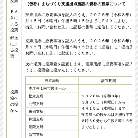
投票
（仮称）まちづくり支援拠点施設の愛称の投票について
ＦＡ
投票用紙に必要事項を記入のうえ、２０２６年（令和８年）４
Ｘに
月１５日（水曜日）午後５時１５分までにＦＡＸにより、「提
よる
出先・お問い合わせ先」に記載の番号に送信してください。
投票
郵送
投票用紙に必要事項を記入のうえ、２０２６年（令和８年）４
によ
月１５日（水曜日）午後５時１５分まで（必着）に「提出先・
る投
お問い合わせ先」に郵送してください。
票
次の場所に投票箱を設置します。投票用紙に必要事項を記入の
うえ、投票箱に投かんしてください。
設置場所
設置期間
本庁舎１階市民ホール
投票
松永支所
２０２６年（令和８年）
箱へ
３月３０日（月曜日）から
北部支所
の投
４月１５日（水曜日）まで
かん
東部支所
投票箱への投かんは各施設午前
神辺支所
８時３０分から午後５時１５分
沼隈支所
までとします。
新市支所