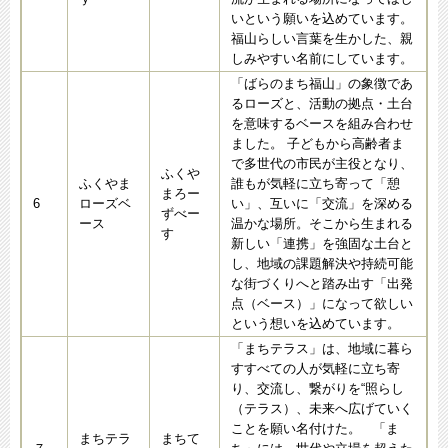
いという願いを込めています。
福山らしい言葉を生かした、親
しみやすい名前にしています。
「ばらのまち福山」の象徴であ
るローズと、活動の拠点・土台
を意味するベースを組み合わせ
ました。 子どもから高齢者ま
で多世代の市民が主役となり、
ふくや
ふくやま
誰もが気軽に立ち寄って「憩
まろー
6
ローズベ
い」、互いに「交流」を深める
ずべー
ース
温かな場所。そこから生まれる
す
新しい「連携」を強固な土台と
し、地域の課題解決や持続可能
な街づくりへと踏み出す「出発
点（ベース）」になって欲しい
という想いを込めています。
「まちテラス」は、地域に暮ら
すすべての人が気軽に立ち寄
り、交流し、繋がりを“照らし
（テラス）、未来へ広げていく
ことを願い名付けた。 「ま
まちテラ
まちて