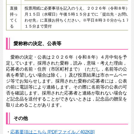
直接
投票用紙に必要事項を記入のうえ、２０２６年（令和８年）４
持っ
月１５日（水曜日）午後５時１５分までに「提出先・お問い合
てく
わせ先」に直接お持ちください。※平日８時３０分から１７時
る
１５分まで受付
愛称称の決定、公表等
愛称の決定・公表は２０２６年（令和８年）４月中旬を予
定しています。採用された愛称，読み，意味・考えた理由，
応募者の名前・住所（市区町村まで）（ただし，名前等の公
表を希望しない場合は除く。）及び投票結果は市ホームペー
ジ等でお知らせします。採用された愛称の応募者には，公表
の前に電話等により連絡します。その際に名前等の公表の可
否を確認します。採用された応募者と連絡が取れない場合な
ど記念品を送付することができないときは，記念品の贈呈を
取り止めることがあります。
その他
・
応募要項はこちら [PDFファイル／402KB]