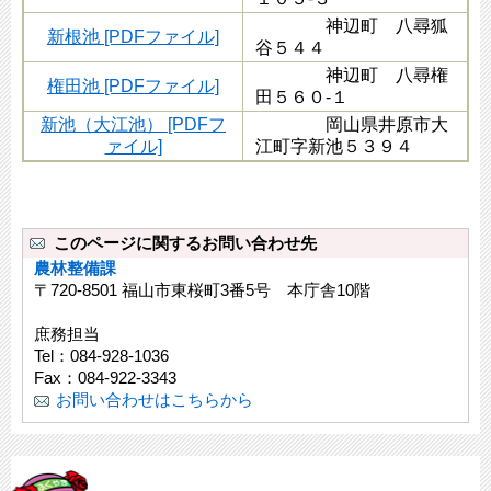
神辺町 八尋狐
新根池 [PDFファイル]
谷５４４
神辺町 八尋権
権田池 [PDFファイル]
田５６０-１
新池（大江池） [PDFフ
岡山県井原市大
ァイル]
江町字新池５３９４
このページに関するお問い合わせ先
農林整備課
〒720-8501 福山市東桜町3番5号 本庁舎10階
庶務担当
Tel：084-928-1036
Fax：084-922-3343
お問い合わせはこちらから