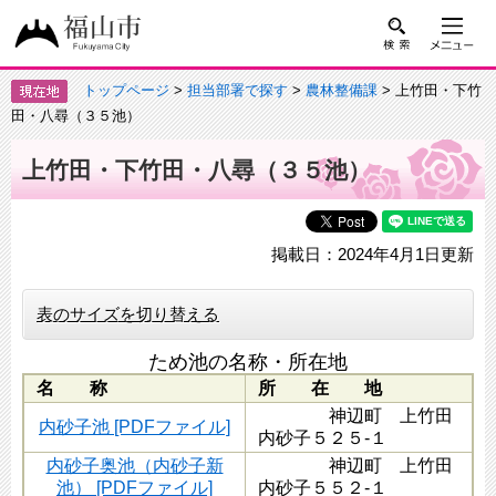
トップページ
>
担当部署で探す
>
農林整備課
> 上竹田・下竹
田・八尋（３５池）
上竹田・下竹田・八尋（３５池）
掲載日：2024年4月1日更新
表のサイズを切り替える
ため池の名称・所在地
名 称
所 在 地
神辺町 上竹田
内砂子池 [PDFファイル]
内砂子５２５-１
内砂子奥池（内砂子新
神辺町 上竹田
池） [PDFファイル]
内砂子５５２-１