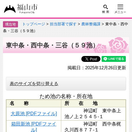
トップページ
>
担当部署で探す
>
農林整備課
> 東中条・西中
条・三谷（５９池）
東中条・西中条・三谷（５９池）
掲載日：2025年12月26日更新
表のサイズを切り替える
ため池の名称・所在地
名 称
所 在 地
神辺町 東中条上
大原池 [PDFファイル]
池ノ上２５４５-１
箱田新池 [PDFファイ
神辺町 西中条梶
ル]
久川西８７７-１