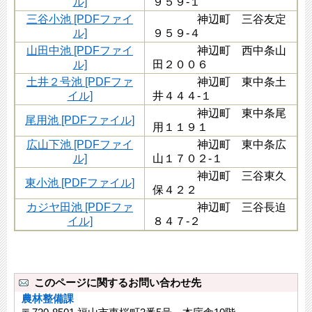
ル]
９５９-１
三谷小池 [PDFファイ
神辺町 三谷友定
ル]
９５９-４
山田中池 [PDFファイ
神辺町 西中条山
ル]
田２００６
土井２号池 [PDFファ
神辺町 東中条土
イル]
井４４４-１
神辺町 東中条尾
尾用池 [PDFファイル]
用１１９１
広山下池 [PDFファイ
神辺町 東中条広
ル]
山１７０２-１
神辺町 三谷東久
東小池 [PDFファイル]
保４２２
カジヤ田池 [PDFファ
神辺町 三谷長迫
イル]
８４７-２
このページに関するお問い合わせ先
農林整備課