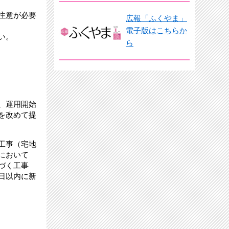
注意が必要
広報「ふくやま」
電子版はこちらか
い。
ら
、運用開始
を改めて提
工事（宅地
において
づく工事
日以内に新