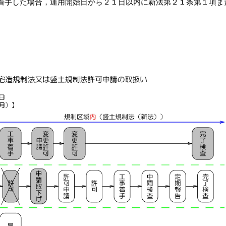
着手した場合，運用開始日から２１日以内に新法第２１条第１項ま