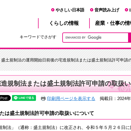
やさしい日本語
音声読み上げ
産業・仕事
くらし
の情報
の情
キーワードでさがす
> 盛土規制法の運用開始日前後の宅造規制法または盛土規制法許可申請
宅造規制法または盛土規制法許可申請の取扱い
印刷用ページを表示する
掲載日：2024年
たは盛土規制法許可申請の取扱いについて
規制法」（通称：盛土規制法）に改正され、令和５年５月２６日に