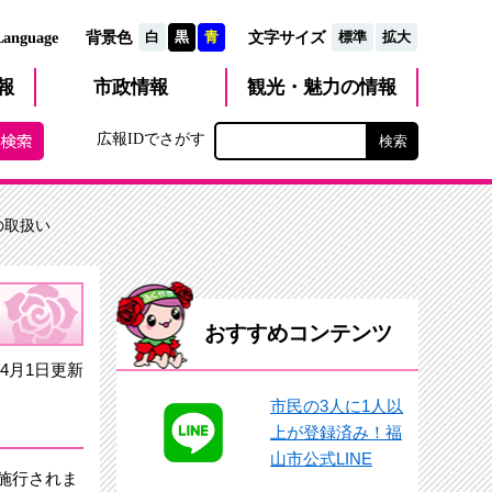
文字サイズ
Language
背景色
白
黒
青
標準
拡大
観光・魅力
市政
情報
報
の情報
広報IDでさがす
の取扱い
おすすめコンテンツ
4月1日更新
市民の3人に1人以
上が登録済み！福
山市公式LINE
施行されま