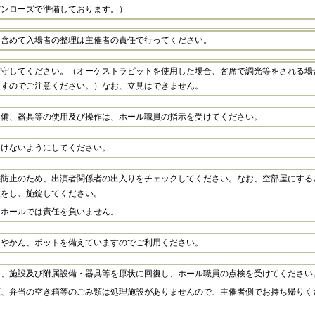
デンローズで準備しております。）
も含めて入場者の整理は主催者の責任で行ってください。
厳守してください。（オーケストラピットを使用した場合、客席で調光等をされる場
ますのでご注意ください。）なお、立見はできません。
設備、器具等の使用及び操作は、ホール職員の指示を受けてください。
つけないようにしてください。
難防止のため、出演者関係者の出入りをチェックしてください。なお、空部屋にする
検をし、施錠してください。
、ホールでは責任を負いません。
、やかん、ポットを備えていますのでご利用ください。
は、施設及び附属設備・器具等を原状に回復し、ホール職員の点検を受けてください
類、弁当の空き箱等のごみ類は処理施設がありませんので、主催者側でお持ち帰りく