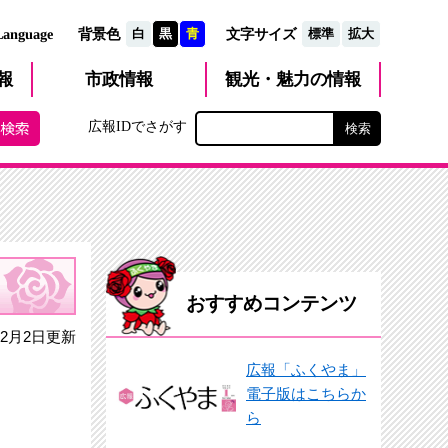
文字サイズ
Language
背景色
白
黒
青
標準
拡大
観光・魅力
市政
情報
報
の情報
広報IDでさがす
おすすめコンテンツ
2月2日更新
広報「ふくやま」
電子版はこちらか
ら