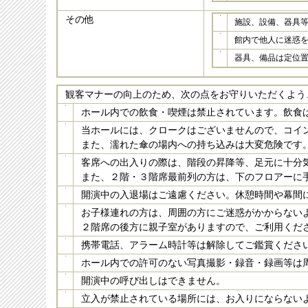
その他
施設、設備、器具
館内で他人に迷惑
器具、備品は定位
観客マナーの向上のため、次の点をお守りいただくよう
ホール内での飲食・喫煙は禁止されています。飲食
当ホールには、クロークはございませんので、コイ
また、濡れた傘の場内への持ち込みは大変危険です。
客席への出入りの際は、階段の昇降等、足元に十分
また、２階・３階席最前列の方は、下のフロアーに
開演中の入退場はご遠慮ください。休憩時間や幕間
お子様連れの方は、周囲の方にご迷惑がかからない
２階席の後方に親子室がありますので、ご利用くだ
携帯電話、アラーム時計等は解除してご鑑賞くださ
ホール内での許可のない写真撮影・録音・録画等は
開演中の呼び出しはできません。
立入が禁止されている場所には、お入りにならない