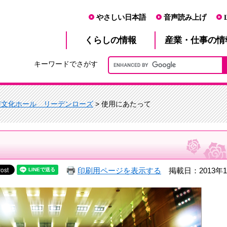
やさしい日本語
音声読み上げ
産業・仕事
くらし
の情報
の情
キーワードでさがす
術文化ホール リーデンローズ
> 使用にあたって
印刷用ページを表示する
掲載日：2013年1