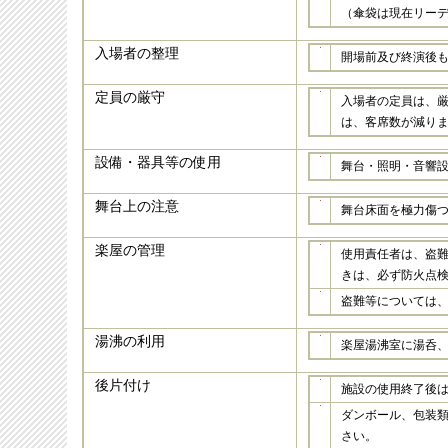
（傘袋は現在リー
入場者の整理
開場前及び終演後
定員の厳守
入場者の定員は、
は、客席数が減り
設備・器具等の使用
舞台・照明・音響
舞台上の注意
舞台床面を極力傷
楽屋の管理
使用責任者は、盗
きは、必ず防火点
盗難等については
湯沸の利用
楽屋湯沸室に湯呑
後片付け
施設の使用終了後
ダンボール、包装
さい。