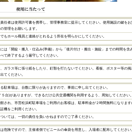
用責任者は使用許可書を携帯し、管理事務室に提示してください。使用施設の鍵をお
での管理をお願いします。
つでもホール職員と連絡がとれるよう所在を明らかにしてください。
には「開錠・搬入・仕込み(準備)」から「後片付け・搬出・施錠」までの時間を含
すべて終了するよう厳守してください。
柱、ガラス等に張り紙をしたり、釘類を打たないでください。看板、ポスター等の掲
け出てください。
きる駐車場は、台数に限りがありますので、事前に申し出てください。
７５台)がありますが、できるだけ公共交通機関を利用するよう、周知してください
来館され、市営松浜町駐車場をご利用のお客様は、駐車料金が２時間無料になります
認証機をご利用ください。
については、一切の責任を負いかねますのでご了承ください。
みは危険ですので、主催者側でビニールの傘袋を用意し、入場者に配布してください