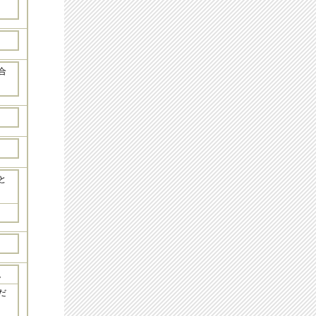
合
と
。
だ