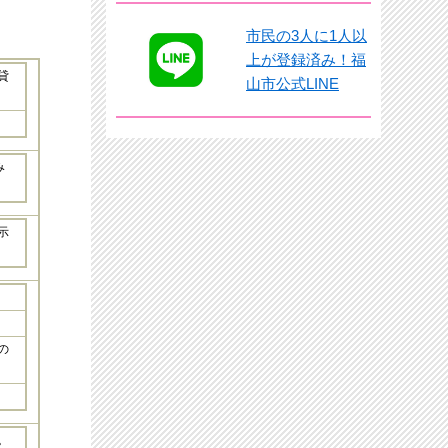
市民の3人に1人以
上が登録済み！福
貸
山市公式LINE
み
示
。
の
。