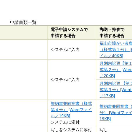
申請書類一覧
電子申請システムで
郵送・持参で
申請する場合
申請する場合
福山市障がい者
システムに入力
（様式第１号） [E
イル／40KB]
月別内訳票【第
式第２号） [Wo
／20KB]
システムに入力
月別内訳票 【第
式第３号）[Wor
／17KB]
誓約書兼同意書（様式
誓約書兼同意書
第４号） [Wordファイ
号） [Wordファ
ル／19KB]
19KB]
システムに添付
写しをシステムに添付
写し