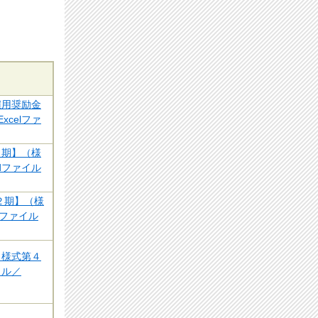
雇用奨励金
xcelファ
１期】（様
rdファイル
２期】（様
dファイル
（様式第４
イル／