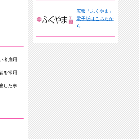
広報「ふくやま」
電子版はこちらか
ら
い者雇用
者を常用
雇した事