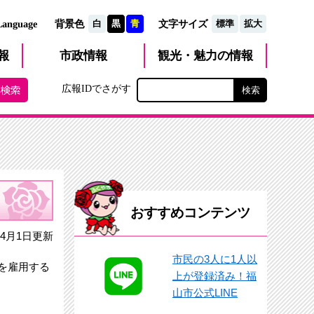
文字サイズ
Language
背景色
白
黒
青
標準
拡大
観光・魅力
市政
情報
報
の情報
広報IDでさがす
おすすめコンテンツ
4月1日更新
市民の3人に1人以
を雇用する
上が登録済み！福
山市公式LINE