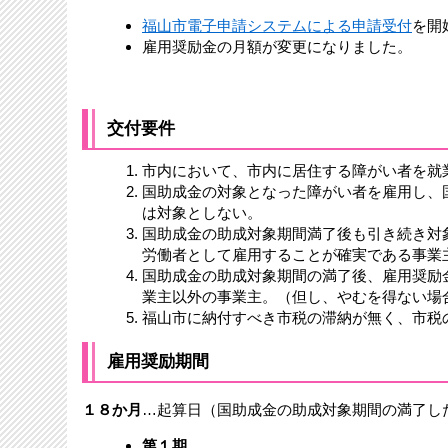
福山市電子申請システムによる申請受付
を開
雇用奨励金の月額が変更になりました。
交付要件
市内において、市内に居住する障がい者を就
国助成金の対象となった障がい者を雇用し、
は対象としない。
国助成金の助成対象期間満了後も引き続き対
労働者として雇用することが確実である事業
国助成金の助成対象期間の満了後、雇用奨励
業主以外の事業主。（但し、やむを得ない場
福山市に納付すべき市税の滞納が無く、市税
雇用奨励期間
１８か月
…起算日（国助成金の助成対象期間の満了し
第１期