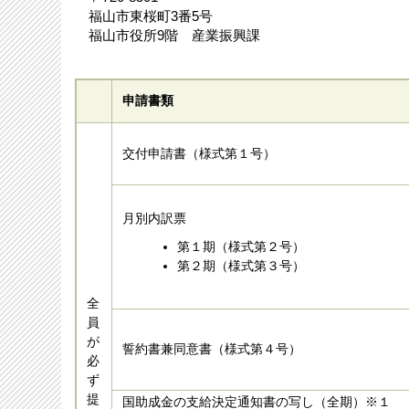
福山市東桜町3番5号
福山市役所9階 産業振興課
申請書類
交付申請書（様式第１号）
月別内訳票
第１期（様式第２号）
第２期（様式第３号）
全
員
が
誓約書兼同意書（様式第４号）
必
ず
提
国助成金の支給決定通知書の写し（全期）※１