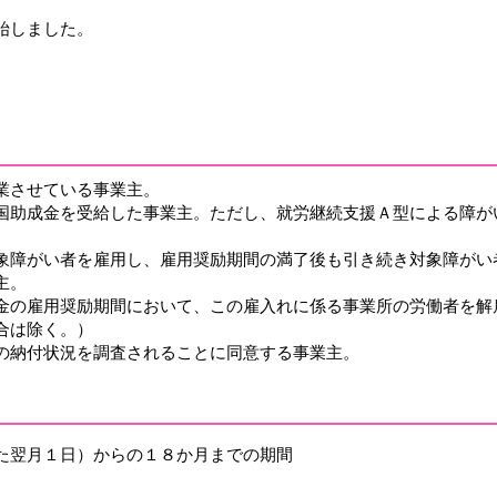
始しました。
業させている事業主。
国助成金を受給した事業主。ただし、就労継続支援Ａ型による障が
象障がい者を雇用し、雇用奨励期間の満了後も引き続き対象障がい
主。
金の雇用奨励期間において、この雇入れに係る事業所の労働者を解
合は除く。）
の納付状況を調査されることに同意する事業主。
た翌月１日）からの１８か月までの期間