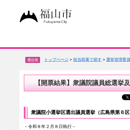
トップページ
>
担当部署で探す
>
選挙管理委
【開票結果】衆議院議員総選挙
衆議院小選挙区選出議員選挙（広島県第６区
－令和８年２月８日執行－