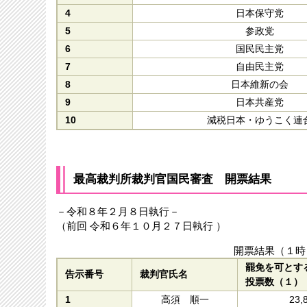
4
日本保守党
5
参政党
6
国民民主党
7
自由民主党
8
日本維新の会
9
日本共産党
10
減税日本・ゆうこく連
最高裁判所裁判官国民審査 開票結果
－令和８年２月８日執行－
（前回 令和６年１０月２７日執行 ）
開票結果（１時
罷免を可とす
告示番号
裁判官氏名
投票数（１）
1
高須 順一
23,