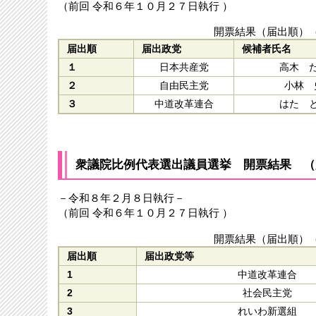
（前回 令和６年１０月２７日執行 ）
開票結果（届出順）
届出順
届出政党
候補者氏名
１
日本共産党
高木 
２
自由民主党
小林 
３
中道改革連合
はた 
衆議院比例代表選出議員選挙 開票結果 （
－令和８年２月８日執行－
（前回 令和６年１０月２７日執行 ）
開票結果（届出順）
届出順
届出政党等
1
中道改革連合
2
社会民主党
3
れいわ新選組