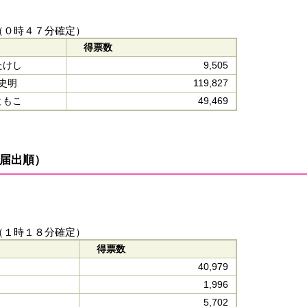
（０時４７分確定）
得票数
たけし
9,505
史明
119,827
ともこ
49,469
届出順）
（１時１８分確定）
得票数
40,979
1,996
5,702