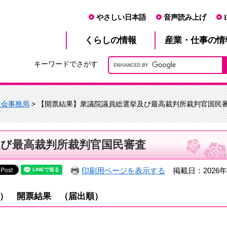
やさしい日本語
音声読み上げ
産業・仕事
くらし
の情報
の情
キーワードでさがす
員会事務局
> 【開票結果】衆議院議員総選挙及び最高裁判所裁判官国民
及び最高裁判所裁判官国民審査
印刷用ページを表示する
掲載日：2026年
） 開票結果 （届出順）