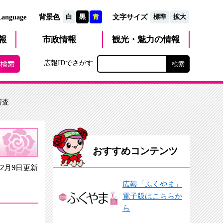
文字サイズ
Language
背景色
白
黒
青
標準
拡大
観光・魅力
市政
情報
報
の情報
広報IDでさがす
審査
おすすめコンテンツ
2月9日更新
広報「ふくやま」
電子版はこちらか
ら