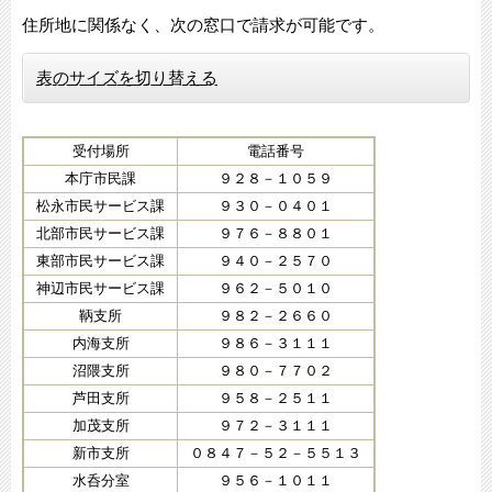
住所地に関係なく、次の窓口で請求が可能です。
表のサイズを切り替える
受付場所
電話番号
本庁市民課
９２８－１０５９
松永市民サービス課
９３０－０４０１
北部市民サービス課
９７６－８８０１
東部市民サービス課
９４０－２５７０
神辺市民サービス課
９６２－５０１０
鞆支所
９８２－２６６０
内海支所
９８６－３１１１
沼隈支所
９８０－７７０２
芦田支所
９５８－２５１１
加茂支所
９７２－３１１１
新市支所
０８４７－５２－５５１３
水呑分室
９５６－１０１１