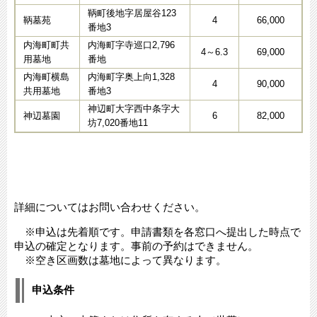
鞆町後地字居屋谷123
鞆墓苑
4
66,000
番地3
内海町町共
内海町字寺巡口2,796
4～6.3
69,000
用墓地
番地
内海町横島
内海町字奥上向1,328
4
90,000
共用墓地
番地3
神辺町大字西中条字大
神辺墓園
6
82,000
坊7,020番地11
詳細についてはお問い合わせください。
※申込は先着順です。申請書類を各窓口へ提出した時点で
申込の確定となります。事前の予約はできません。
※空き区画数は墓地によって異なります。
申込条件