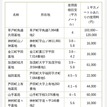
使用面
１平方メ
積目安
ートルあた
名称
所在地
（平方
りの使用料
メート
（円）
ル）
草戸町鳥越
草戸町字鳥越7,084番
103,000～
4
共用墓地
地2
120,000
神村町山ノ
神村町字山ノ神11,891
3.8～
16,000
神墓地
番地
5.8
金江町平田
金江町藁江字平田
3.8～
16,000
墓地
7,014番地5
4.2
加茂町稲月
加茂町大字下加茂字稲
3.9～
61,000
墓地
月594番地1
5.9
芦田町大字福田字才町
福田墓苑
4.5～5
22,000
7,084番地5
芦田町上有
芦田町大字上有地260
4.1～6
44,000
地墓苑
番地
山手墓苑
山手町字桜3,076番地
4～5
60,000
神村町道々
神村町字道々平146番
5.6
16,000
平墓地
地2