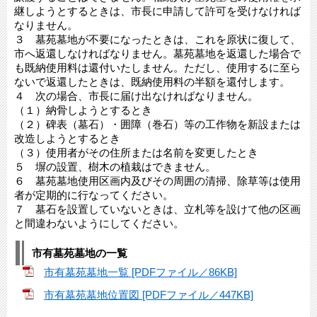
継しようとするときは、市長に申請して許可を受けなければ
なりません。
３ 墓苑墓地が不要になったときは、これを原状に復して、
市へ返還しなければなりません。墓苑墓地を返還した場合で
も既納使用料は還付いたしません。ただし、使用するに至ら
ないで返還したときは、既納使用料の半額を還付します。
４ 次の場合、市長に届け出なければなりません。
（１）納骨しようとするとき
（２）碑表（墓石）・囲障（巻石）等の工作物を新設または
改造しようとするとき
（３）使用者がその住所または名前を変更したとき
５ 塀の設置、樹木の植栽はできません。
６ 墓苑墓地使用区画内及びその周囲の清掃、除草等は使用
者が定期的に行なってください。
７ 墓石を設置していないときは、立札等を設けて他の区画
と間違わないようにしてください。
市有墓苑墓地の一覧
市有墓苑墓地一覧 [PDFファイル／86KB]
市有墓苑墓地位置図 [PDFファイル／447KB]