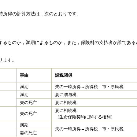
。
時所得の計算方法は，次のとおりです。
よるものか，満期によるものか，また，保険料の支払者が誰である
ります。
事由
課税関係
満期
夫の一時所得→所得税，市・県民税
満期
妻に贈与税
夫の死亡
妻に相続税
妻に相続税
夫の死亡
（生命保険契約に関する権利）
満期
夫の一時所得→所得税，市・県民税
妻の死亡