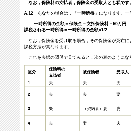
なお，保険料の支払者，保険金の受取人とも私です
A.12
あなたの場合は，
「一時所得」
になります。一
一時所得
の金額＝保険金－支払保険料－50万円
課税される一時所得＝一時所得の金額×1/2
なお，保険金を受け取る場合，その保険金が死亡に
課税方法が異なります。
これを夫婦の関係で見てみると，次の表のようにな
保険料の
区分
被保険者
受取人
支払者
1
夫
夫
夫
2
夫
夫
妻
3
夫
（契約者）妻
妻
4
夫
妻
夫