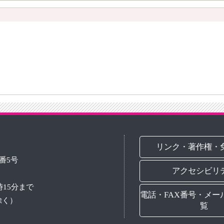
リンク・著作権・
3番5号
アクセシビリ
時15分まで
電話・FAX番号・メー
除く）
覧