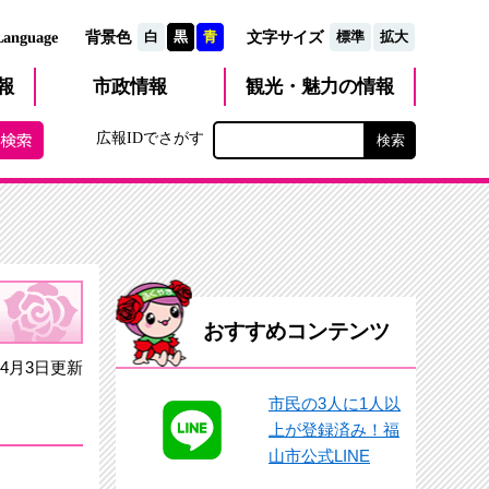
文字サイズ
Language
背景色
白
黒
青
標準
拡大
観光・魅力
市政
情報
報
の情報
広報IDでさがす
おすすめコンテンツ
4月3日更新
市民の3人に1人以
上が登録済み！福
山市公式LINE