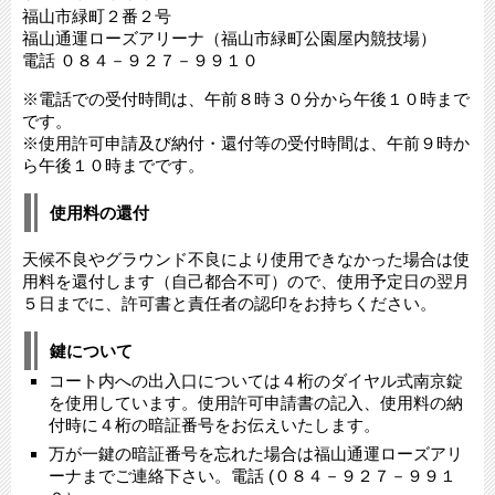
福山市緑町２番２号
福山通運ローズアリーナ（福山市緑町公園屋内競技場）
電話 ０８４－９２７－９９１０
※電話での受付時間は、午前８時３０分から午後１０時まで
です。
※使用許可申請及び納付・還付等の受付時間は、午前９時か
ら午後１０時までです。
使用料の還付
天候不良やグラウンド不良により使用できなかった場合は使
用料を還付します（自己都合不可）ので、使用予定日の翌月
５日までに、許可書と責任者の認印をお持ちください。
鍵について
コート内への出入口については４桁のダイヤル式南京錠
を使用しています。使用許可申請書の記入、使用料の納
付時に４桁の暗証番号をお伝えいたします。
万が一鍵の暗証番号を忘れた場合は福山通運ローズアリ
ーナまでご連絡下さい。電話 (０８４－９２７－９９１