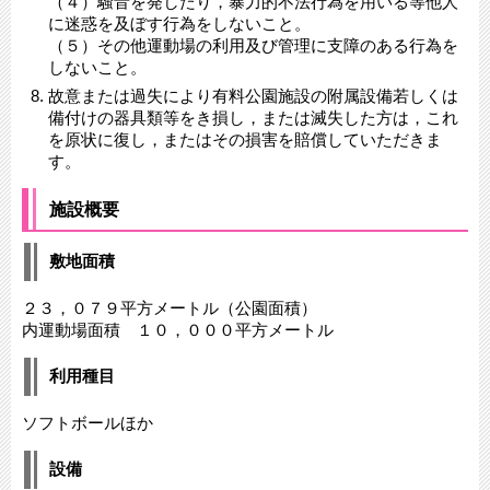
（４）騒音を発したり，暴力的不法行為を用いる等他人
に迷惑を及ぼす行為をしないこと。
（５）その他運動場の利用及び管理に支障のある行為を
しないこと。
故意または過失により有料公園施設の附属設備若しくは
備付けの器具類等をき損し，または滅失した方は，これ
を原状に復し，またはその損害を賠償していただきま
す。
施設概要
敷地面積
２３，０７９平方メートル（公園面積）
内運動場面積 １０，０００平方メートル
利用種目
ソフトボールほか
設備