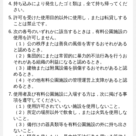
持ち込みにより発生したゴミ類は，全て持ち帰ってくだ
さい。
許可を受けた使用目的以外に使用し，または転貸しする
ことは禁止です。
次の各号のいずれかに該当するときは，有料公園施設の
使用を許可しません。
（１）公の秩序または善良の風俗を害するおそれがある
と認めるとき。
（２）集団的にまたは常習的に暴力的不法行為を行うお
それがある組織の利益になると認めるとき。
（３）建物または附属設備を損傷するおそれがあると認
めるとき。
（４）その他有料公園施設の管理運営上支障があると認
めるとき。
使用者及び有料公園施設に入場する方は，次に掲げる事
項を遵守してください。
（１）使用許可されていない施設を使用しないこと。
（２）所定の場所以外で飲食し，または火気を使用しな
いこと。
（３）備付けの器具類等を有料公園施設の外に持ち出さ
ないこと。