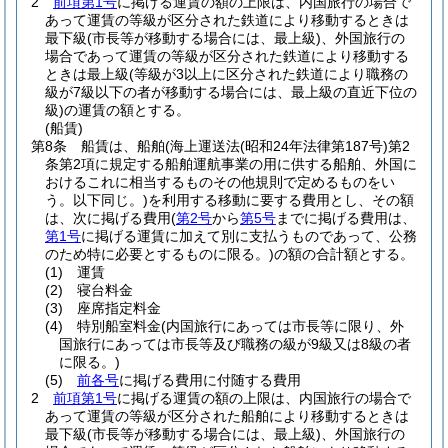
2
前項第1号
に掲げる運賃の額の上限は、内国旅行の場合で
あって運賃の等級が区分された鉄道により移動するときは
最下級
(市長等が移動する場合には、最上級)
、外国旅行の
場合であって運賃の等級が区分された鉄道により移動する
ときは最上級
(等級が3以上に区分された鉄道により職務の
級が7級以下の者が移動する場合には、最上級の直近下位の
級)
の運賃の額とする。
(船賃)
第8条
船賃は、船舶
(海上運送法
(昭和24年法律第187号)
第2
条第2項に規定する船舶運航事業の用に供する船舶、外国に
おけるこれに相当するものその他規則で定めるものをい
う。以下同じ。)
を利用する移動に要する費用とし、その額
は、次に掲げる費用
(
第2号
から
第5号
までに掲げる費用は、
第1号
に掲げる運賃に加えて別に支払うものであって、公務
のため特に必要とするものに限る。)
の額の合計額とする。
(1)
運賃
(2)
寝台料金
(3)
座席指定料金
(4)
特別船室料金
(内国旅行にあっては市長等に限り、外
国旅行にあっては市長等及び職務の級が9級又は8級の者
に限る。)
(5)
前各号
に掲げる費用に付随する費用
2
前項第1号
に掲げる運賃の額の上限は、内国旅行の場合で
あって運賃の等級が区分された船舶により移動するときは
最下級
(市長等が移動する場合には、最上級)
、外国旅行の