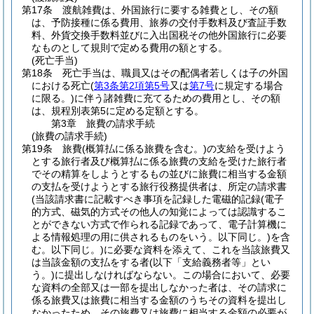
第17条
渡航雑費は、外国旅行に要する雑費とし、その額
は、予防接種に係る費用、旅券の交付手数料及び査証手数
料、外貨交換手数料並びに入出国税その他外国旅行に必要
なものとして規則で定める費用の額とする。
(死亡手当)
第18条
死亡手当は、職員又はその配偶者若しくは子の外国
における死亡
(
第3条第2項第5号
又は
第7号
に規定する場合
に限る。)
に伴う諸雑費に充てるための費用とし、その額
は、規程別表第5に定める定額とする。
第3章
旅費の請求手続
(旅費の請求手続)
第19条
旅費
(概算払に係る旅費を含む。)
の支給を受けよう
とする旅行者及び概算払に係る旅費の支給を受けた旅行者
でその精算をしようとするもの並びに旅費に相当する金額
の支払を受けようとする旅行役務提供者は、所定の請求書
(当該請求書に記載すべき事項を記録した電磁的記録
(電子
的方式、磁気的方式その他人の知覚によっては認識するこ
とができない方式で作られる記録であって、電子計算機に
よる情報処理の用に供されるものをいう。以下同じ。)
を含
む。以下同じ。)
に必要な資料を添えて、これを当該旅費又
は当該金額の支払をする者
(以下「支給義務者等」とい
う。)
に提出しなければならない。
この場合において、必要
な資料の全部又は一部を提出しなかった者は、その請求に
係る旅費又は旅費に相当する金額のうちその資料を提出し
なかったため、その旅費又は旅費に相当する金額の必要が