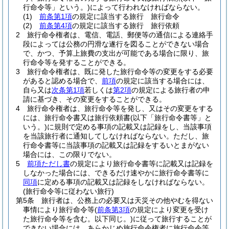
行命令等」という。)
によって行われなければならない。
(1)
前条第1項
の規定に該当する旅行 旅行命令
(2)
前条第4項
の規定に該当する旅行 旅行依頼
2
旅行命令権者は、電信、電話、郵便等の通信による連絡手
段によっては公務の円滑な遂行を図ることができない場合
で、かつ、予算上旅費の支出が可能である場合に限り、旅
行命令等を発することができる。
3
旅行命令権者は、既に発した旅行命令等の変更をする必要
があると認める場合で、
前項
の規定に該当する場合には、
自ら又は
次条第1項
若しくは
第2項
の規定による旅行者の申
請に基づき、その変更をすることができる。
4
旅行命令権者は、旅行命令等を発し、又はその変更をする
には、旅行命令書又は旅行依頼書
(以下「旅行命令書等」と
いう。)
に規則で定める事項の記載又は記録をし、当該事項
を当該旅行者に通知してしなければならない。
ただし、旅
行命令書等に当該事項の記載又は記録をするいとまがない
場合には、この限りでない。
5
前項ただし書
の規定により旅行命令書等に記載又は記録を
しなかった場合には、できるだけ速やかに旅行命令書等に
同項
に定める事項の記載又は記録をしなければならない。
(旅行命令等に従わない旅行)
第5条
旅行者は、公務上の必要又は天災その他やむを得ない
事情により旅行命令等
(
前条第3項
の規定により変更を受け
た旅行命令等を含む。以下同じ。)
に従って旅行することが
できない場合には、あらかじめ旅行命令権者に旅行命令等