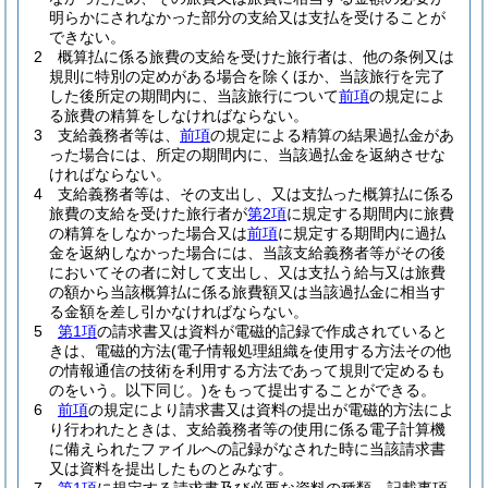
明らかにされなかった部分の支給又は支払を受けることが
できない。
2
概算払に係る旅費の支給を受けた旅行者は、他の条例又は
規則に特別の定めがある場合を除くほか、当該旅行を完了
した後所定の期間内に、当該旅行について
前項
の規定によ
る旅費の精算をしなければならない。
3
支給義務者等は、
前項
の規定による精算の結果過払金があ
った場合には、所定の期間内に、当該過払金を返納させな
ければならない。
4
支給義務者等は、その支出し、又は支払った概算払に係る
旅費の支給を受けた旅行者が
第2項
に規定する期間内に旅費
の精算をしなかった場合又は
前項
に規定する期間内に過払
金を返納しなかった場合には、当該支給義務者等がその後
においてその者に対して支出し、又は支払う給与又は旅費
の額から当該概算払に係る旅費額又は当該過払金に相当す
る金額を差し引かなければならない。
5
第1項
の請求書又は資料が電磁的記録で作成されていると
きは、電磁的方法
(電子情報処理組織を使用する方法その他
の情報通信の技術を利用する方法であって規則で定めるも
のをいう。以下同じ。)
をもって提出することができる。
6
前項
の規定により請求書又は資料の提出が電磁的方法によ
り行われたときは、支給義務者等の使用に係る電子計算機
に備えられたファイルへの記録がなされた時に当該請求書
又は資料を提出したものとみなす。