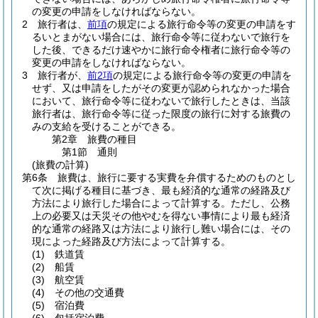
の変更の申請をしなければならない。
2
旅行者は、
前項
の規定による旅行命令等の変更の申請をす
るいとまがない場合には、旅行命令等に従わないで旅行を
した後、できるだけ速やかに旅行命令権者に旅行命令等の
変更の申請をしなければならない。
3
旅行者が、
前2項
の規定による旅行命令等の変更の申請を
せず、又は申請をしたがその変更が認められなかった場合
において、旅行命令等に従わないで旅行したときは、当該
旅行者は、旅行命令等に従った限度の旅行に対する旅費の
みの支給を受けることができる。
第2章
旅費の種目
第1節
通則
(旅費の計算)
第6条
旅費は、旅行に要する実費を弁償するためのものとし
て次に掲げる種目に基づき、最も経済的な通常の経路及び
方法により旅行した場合によって計算する。
ただし、公務
上の必要又は天災その他やむを得ない事情により最も経済
的な通常の経路又は方法により旅行し難い場合には、その
現によった経路及び方法によって計算する。
(1)
鉄道賃
(2)
船賃
(3)
航空賃
(4)
その他の交通費
(5)
宿泊費