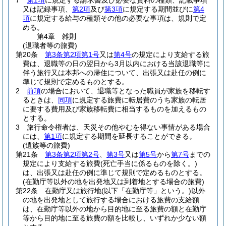
7
第1項
に規定する請求書及び必要な資料の種類、記載事項
又は記録事項、
第2項
及び
第3項
に規定する期間並びに
第4
項
に規定する給与の種類その他の必要な事項は、規則で定
める。
第4章
雑則
(退職者等の旅費)
第20条
第3条第2項第1号
又は
第4号
の規定により支給する旅
費は、退職等の日の翌日から3月以内における当該退職等に
伴う旅行又は本邦への帰住について、出張又は赴任の例に
準じて規則で定めるものとする。
2
前項
の場合において、退職等となった職員が家族を移転す
るときは、
同項
に規定する旅費に転居費のうち家族の転居
に要する費用及び家族移転費に相当するものを加えるもの
とする。
3
旅行命令権者は、天災その他やむを得ない事情がある場合
には、
第1項
に規定する期間を延長することができる。
(遺族等の旅費)
第21条
第3条第2項第2号
、
第3号
又は
第5号
から
第7号
までの
規定により支給する旅費
(死亡手当に係るものを除く。)
は、出張又は赴任の例に準じて規則で定めるものとする。
(在勤庁等以外の地を出発地又は到着地とする場合の旅費)
第22条
在勤庁又は旅行地
(以下「在勤庁等」という。)
以外
の地を出発地として旅行する場合における旅費の支給額
は、在勤庁等以外の地から目的地に至る旅費の額と在勤庁
等から目的地に至る旅費の額を比較し、いずれか少ない額