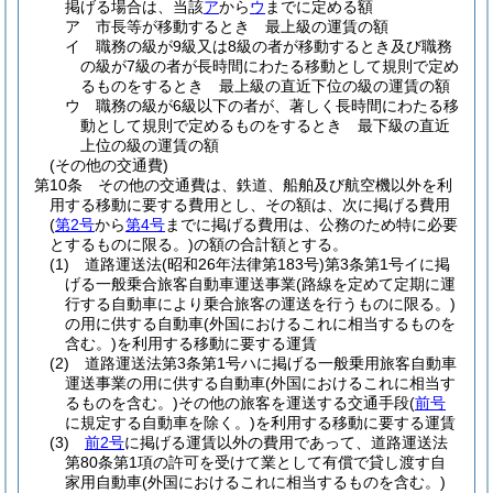
掲げる場合は、当該
ア
から
ウ
までに定める額
ア
市長等が移動するとき 最上級の運賃の額
イ
職務の級が9級又は8級の者が移動するとき及び職務
の級が7級の者が長時間にわたる移動として規則で定め
るものをするとき 最上級の直近下位の級の運賃の額
ウ
職務の級が6級以下の者が、著しく長時間にわたる移
動として規則で定めるものをするとき 最下級の直近
上位の級の運賃の額
(その他の交通費)
第10条
その他の交通費は、鉄道、船舶及び航空機以外を利
用する移動に要する費用とし、その額は、次に掲げる費用
(
第2号
から
第4号
までに掲げる費用は、公務のため特に必要
とするものに限る。)
の額の合計額とする。
(1)
道路運送法
(昭和26年法律第183号)
第3条第1号イに掲
げる一般乗合旅客自動車運送事業
(路線を定めて定期に運
行する自動車により乗合旅客の運送を行うものに限る。)
の用に供する自動車
(外国におけるこれに相当するものを
含む。)
を利用する移動に要する運賃
(2)
道路運送法第3条第1号ハに掲げる一般乗用旅客自動車
運送事業の用に供する自動車
(外国におけるこれに相当す
るものを含む。)
その他の旅客を運送する交通手段
(
前号
に規定する自動車を除く。)
を利用する移動に要する運賃
(3)
前2号
に掲げる運賃以外の費用であって、道路運送法
第80条第1項の許可を受けて業として有償で貸し渡す自
家用自動車
(外国におけるこれに相当するものを含む。)