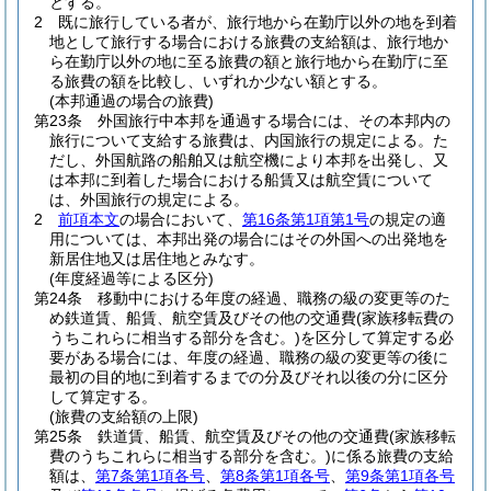
とする。
2
既に旅行している者が、旅行地から在勤庁以外の地を到着
地として旅行する場合における旅費の支給額は、旅行地か
ら在勤庁以外の地に至る旅費の額と旅行地から在勤庁に至
る旅費の額を比較し、いずれか少ない額とする。
(本邦通過の場合の旅費)
第23条
外国旅行中本邦を通過する場合には、その本邦内の
旅行について支給する旅費は、内国旅行の規定による。
た
だし、外国航路の船舶又は航空機により本邦を出発し、又
は本邦に到着した場合における船賃又は航空賃について
は、外国旅行の規定による。
2
前項本文
の場合において、
第16条第1項第1号
の規定の適
用については、本邦出発の場合にはその外国への出発地を
新居住地又は居住地とみなす。
(年度経過等による区分)
第24条
移動中における年度の経過、職務の級の変更等のた
め鉄道賃、船賃、航空賃及びその他の交通費
(家族移転費の
うちこれらに相当する部分を含む。)
を区分して算定する必
要がある場合には、年度の経過、職務の級の変更等の後に
最初の目的地に到着するまでの分及びそれ以後の分に区分
して算定する。
(旅費の支給額の上限)
第25条
鉄道賃、船賃、航空賃及びその他の交通費
(家族移転
費のうちこれらに相当する部分を含む。)
に係る旅費の支給
額は、
第7条第1項各号
、
第8条第1項各号
、
第9条第1項各号