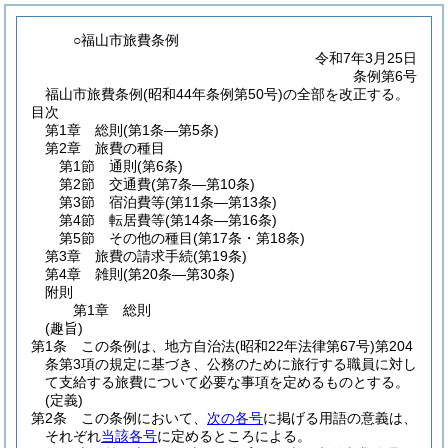
○福山市旅費条例
令和7年3月25日
条例第6号
福山市旅費条例(昭和44年条例第50号)の全部を改正する。
目次
第1章
総則
(第1条―第5条)
第2章
旅費の種目
第1節
通則
(第6条)
第2節
交通費
(第7条―第10条)
第3節
宿泊費等
(第11条―第13条)
第4節
転居費等
(第14条―第16条)
第5節
その他の種目
(第17条・第18条)
第3章
旅費の請求手続
(第19条)
第4章
雑則
(第20条―第30条)
附則
第1章
総則
(趣旨)
第1条
この条例は、地方自治法
(昭和22年法律第67号)
第204
条第3項の規定に基づき、公務のために旅行する職員に対し
て支給する旅費について必要な事項を定めるものとする。
(定義)
第2条
この条例において、
次の各号
に掲げる用語の意義は、
それぞれ
当該各号
に定めるところによる。