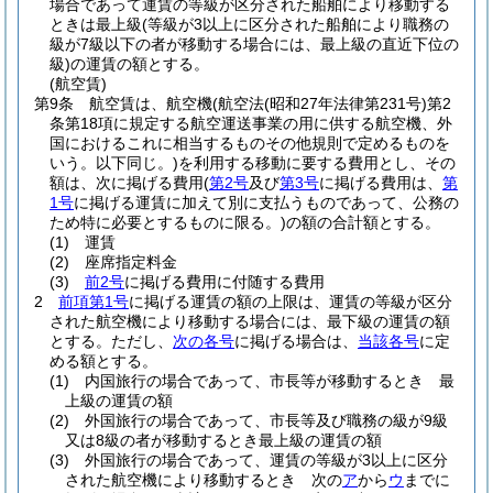
場合であって運賃の等級が区分された船舶により移動する
ときは最上級
(等級が3以上に区分された船舶により職務の
級が7級以下の者が移動する場合には、最上級の直近下位の
級)
の運賃の額とする。
(航空賃)
第9条
航空賃は、航空機
(航空法
(昭和27年法律第231号)
第2
条第18項に規定する航空運送事業の用に供する航空機、外
国におけるこれに相当するものその他規則で定めるものを
いう。以下同じ。)
を利用する移動に要する費用とし、その
額は、次に掲げる費用
(
第2号
及び
第3号
に掲げる費用は、
第
1号
に掲げる運賃に加えて別に支払うものであって、公務の
ため特に必要とするものに限る。)
の額の合計額とする。
(1)
運賃
(2)
座席指定料金
(3)
前2号
に掲げる費用に付随する費用
2
前項第1号
に掲げる運賃の額の上限は、運賃の等級が区分
された航空機により移動する場合には、最下級の運賃の額
とする。
ただし、
次の各号
に掲げる場合は、
当該各号
に定
める額とする。
(1)
内国旅行の場合であって、市長等が移動するとき 最
上級の運賃の額
(2)
外国旅行の場合であって、市長等及び職務の級が9級
又は8級の者が移動するとき最上級の運賃の額
(3)
外国旅行の場合であって、運賃の等級が3以上に区分
された航空機により移動するとき 次の
ア
から
ウ
までに