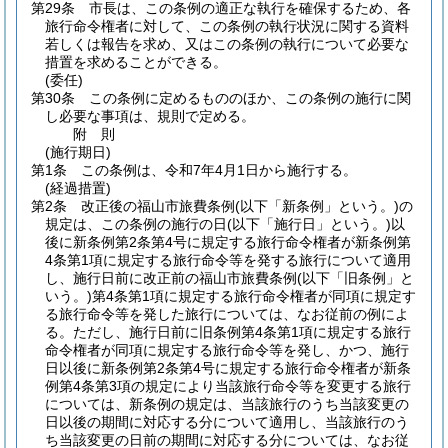
第29条
市長は、この条例の適正な執行を確保するため、各
旅行命令権者に対して、この条例の執行状況に関する資料
若しくは報告を求め、又はこの条例の執行について必要な
措置を求めることができる。
(委任)
第30条
この条例に定めるもののほか、この条例の施行に関
し必要な事項は、規則で定める。
附
則
(施行期日)
第1条
この条例は、令和7年4月1日から施行する。
(経過措置)
第2条
改正後の福山市旅費条例
(以下「新条例」という。)
の
規定は、この条例の施行の日
(以下「施行日」という。)
以
後に新条例第2条第4号に規定する旅行命令権者が新条例第
4条第1項に規定する旅行命令等を発する旅行について適用
し、施行日前に改正前の福山市旅費条例
(以下「旧条例」と
いう。)
第4条第1項に規定する旅行命令権者が同項に規定す
る旅行命令等を発した旅行については、なお従前の例によ
る。
ただし、施行日前に旧条例第4条第1項に規定する旅行
命令権者が同項に規定する旅行命令等を発し、かつ、施行
日以後に新条例第2条第4号に規定する旅行命令権者が新条
例第4条第3項の規定により当該旅行命令等を変更する旅行
については、新条例の規定は、当該旅行のうち当該変更の
日以後の期間に対応する分について適用し、当該旅行のう
ち当該変更の日前の期間に対応する分については、なお従