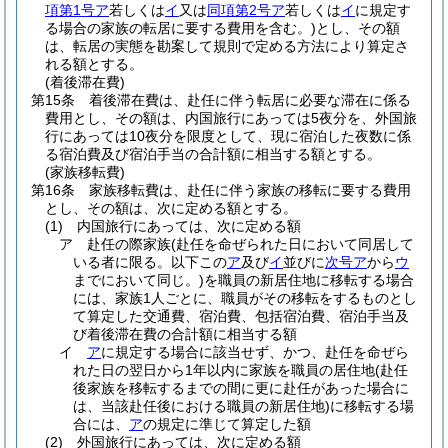
項第1号ア
若しくは
イ
又は
同項第2号ア
若しくは
イ
に規定す
る場合の家族の転居に要する費用を含む。)
とし、その額
は、転居の実態を勘案して規則で定める方法により算定さ
れる額とする。
(着後滞在費)
第15条
着後滞在費は、赴任に伴う転居に必要な滞在に係る
費用とし、その額は、内国旅行にあっては5夜分を、外国旅
行にあっては10夜分を限度として、現に宿泊した夜数に係
る宿泊費及び宿泊手当の合計額に相当する額とする。
(家族移転費)
第16条
家族移転費は、赴任に伴う家族の移転に要する費用
とし、その額は、次に定める額とする。
(1)
内国旅行にあっては、次に定める額
ア
赴任の際家族
(赴任を命ぜられた日において同居して
いる者に限る。以下この
ア
及び
イ
並びに
次号ア
から
ウ
までにおいて同じ。)
を職員の新居住地に移転する場合
には、家族1人ごとに、職員がその移転をするものとし
て算定した交通費、宿泊費、包括宿泊費、宿泊手当及
び着後滞在費の合計額に相当する額
イ
ア
に規定する場合に該当せず、かつ、赴任を命ぜら
れた日の翌日から1年以内に家族を職員の居住地
(赴任
後家族を移転するまでの間に更に赴任があった場合に
は、当該赴任後における職員の新居住地)
に移転する場
合には、
ア
の規定に準じて算定した額
(2)
外国旅行にあっては、次に定める額