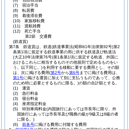
(6)
包括宿泊費
(7)
宿泊手当
(8)
転居費
(9)
着後滞在費
(10)
家族移転費
(11)
渡航雑費
(12)
死亡手当
第2節
交通費
(鉄道賃)
第7条
鉄道賃は、鉄道
(鉄道事業法
(昭和61年法律第92号)
第2
条第1項に規定する鉄道事業の用に供する鉄道及び軌道法
(大正10年法律第76号)
第1条第1項に規定する軌道、外国に
おけるこれらに相当するものその他規則で定めるものをい
う。以下同じ。)
を利用する移動に要する費用とし、その額
は、次に掲げる費用
(
第2号
から
第6号
までに掲げる費用は、
第1号
に掲げる運賃に加えて別に支払うものであって、公務
のため特に必要とするものに限る。)
の額の合計額とする。
(1)
運賃
(2)
急行料金
(3)
寝台料金
(4)
座席指定料金
(5)
特別車両料金
(内国旅行にあっては市長等に限り、外
国旅行にあっては市長等及び職務の級が9級又は8級の者
に限る。)
(6)
前各号
に掲げる費用に付随する費用