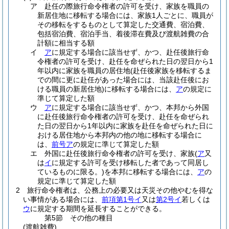
ア
赴任の際旅行命令権者の許可を受け、家族を職員の
新居住地に移転する場合には、家族1人ごとに、職員が
その移転をするものとして算定した交通費、宿泊費、
包括宿泊費、宿泊手当、着後滞在費及び渡航雑費の合
計額に相当する額
イ
ア
に規定する場合に該当せず、かつ、赴任後旅行命
令権者の許可を受け、赴任を命ぜられた日の翌日から1
年以内に家族を職員の居住地
(赴任後家族を移転するま
での間に更に赴任があった場合には、当該赴任後にお
ける職員の新居住地)
に移転する場合には、
ア
の規定に
準じて算定した額
ウ
ア
に規定する場合に該当せず、かつ、本邦から外国
に赴任後旅行命令権者の許可を受け、赴任を命ぜられ
た日の翌日から1年以内に家族を赴任を命ぜられた日に
おける居住地から本邦内の他の地に移転する場合に
は、
前号ア
の規定に準じて算定した額
エ
外国に赴任後旅行命令権者の許可を受け、家族
(
ア
又
は
イ
に規定する許可を受け移転した者であって同居し
ているものに限る。)
を本邦に移転する場合には、
ア
の
規定に準じて算定した額
2
旅行命令権者は、公務上の必要又は天災その他やむを得な
い事情がある場合には、
前項第1号イ
又は
第2号イ
若しくは
ウ
に規定する期間を延長することができる。
第5節
その他の種目
(渡航雑費)