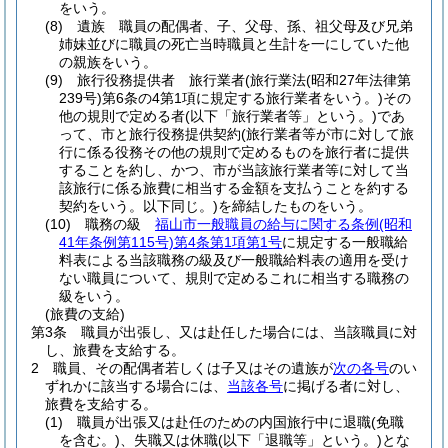
をいう。
(8)
遺族 職員の配偶者、子、父母、孫、祖父母及び兄弟
姉妹並びに職員の死亡当時職員と生計を一にしていた他
の親族をいう。
(9)
旅行役務提供者 旅行業者
(旅行業法
(昭和27年法律第
239号)
第6条の4第1項に規定する旅行業者をいう。)
その
他の規則で定める者
(以下「旅行業者等」という。)
であ
って、市と旅行役務提供契約
(旅行業者等が市に対して旅
行に係る役務その他の規則で定めるものを旅行者に提供
することを約し、かつ、市が当該旅行業者等に対して当
該旅行に係る旅費に相当する金額を支払うことを約する
契約をいう。以下同じ。)
を締結したものをいう。
(10)
職務の級
福山市一般職員の給与に関する条例
(昭和
41年条例第115号)
第4条第1項第1号
に規定する一般職給
料表による当該職務の級及び一般職給料表の適用を受け
ない職員について、規則で定めるこれに相当する職務の
級をいう。
(旅費の支給)
第3条
職員が出張し、又は赴任した場合には、当該職員に対
し、旅費を支給する。
2
職員、その配偶者若しくは子又はその遺族が
次の各号
のい
ずれかに該当する場合には、
当該各号
に掲げる者に対し、
旅費を支給する。
(1)
職員が出張又は赴任のための内国旅行中に退職
(免職
を含む。)
、失職又は休職
(以下「退職等」という。)
とな