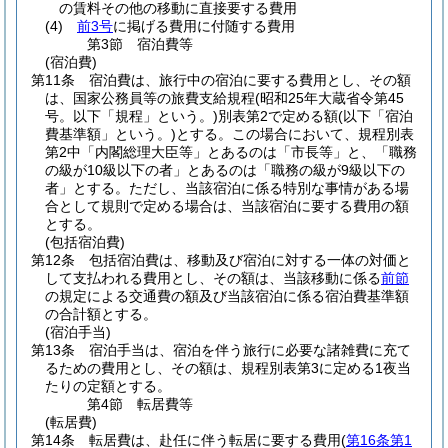
の賃料その他の移動に直接要する費用
(4)
前3号
に掲げる費用に付随する費用
第3節
宿泊費等
(宿泊費)
第11条
宿泊費は、旅行中の宿泊に要する費用とし、その額
は、国家公務員等の旅費支給規程
(昭和25年大蔵省令第45
号。以下「規程」という。)
別表第2で定める額
(以下「宿泊
費基準額」という。)
とする。
この場合において、規程別表
第2中「内閣総理大臣等」とあるのは「市長等」と、「職務
の級が10級以下の者」とあるのは「職務の級が9級以下の
者」とする。
ただし、当該宿泊に係る特別な事情がある場
合として規則で定める場合は、当該宿泊に要する費用の額
とする。
(包括宿泊費)
第12条
包括宿泊費は、移動及び宿泊に対する一体の対価と
して支払われる費用とし、その額は、当該移動に係る
前節
の規定による交通費の額及び当該宿泊に係る宿泊費基準額
の合計額とする。
(宿泊手当)
第13条
宿泊手当は、宿泊を伴う旅行に必要な諸雑費に充て
るための費用とし、その額は、規程別表第3に定める1夜当
たりの定額とする。
第4節
転居費等
(転居費)
第14条
転居費は、赴任に伴う転居に要する費用
(
第16条第1