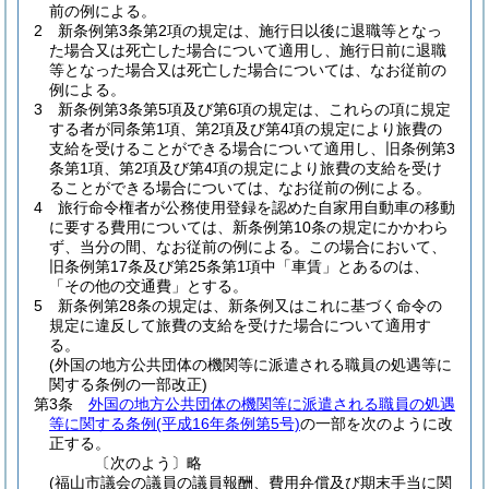
前の例による。
2
新条例第3条第2項の規定は、施行日以後に退職等となっ
た場合又は死亡した場合について適用し、施行日前に退職
等となった場合又は死亡した場合については、なお従前の
例による。
3
新条例第3条第5項及び第6項の規定は、これらの項に規定
する者が同条第1項、第2項及び第4項の規定により旅費の
支給を受けることができる場合について適用し、旧条例第3
条第1項、第2項及び第4項の規定により旅費の支給を受け
ることができる場合については、なお従前の例による。
4
旅行命令権者が公務使用登録を認めた自家用自動車の移動
に要する費用については、新条例第10条の規定にかかわら
ず、当分の間、なお従前の例による。
この場合において、
旧条例第17条及び第25条第1項中「車賃」とあるのは、
「その他の交通費」とする。
5
新条例第28条の規定は、新条例又はこれに基づく命令の
規定に違反して旅費の支給を受けた場合について適用す
る。
(外国の地方公共団体の機関等に派遣される職員の処遇等に
関する条例の一部改正)
第3条
外国の地方公共団体の機関等に派遣される職員の処遇
等に関する条例
(平成16年条例第5号)
の一部を次のように改
正する。
〔次のよう〕略
(福山市議会の議員の議員報酬、費用弁償及び期末手当に関