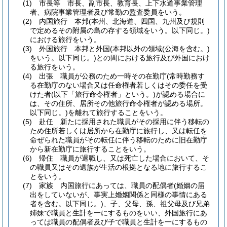
(1)
市長等 市長、副市長、教育長、上下水道事業管理
者、病院事業管理者及び常勤の監査委員をいう。
(2)
内国旅行 本邦
(本州、北海道、四国、九州及び規則
で定めるその附属の島の存する領域をいう。以下同じ。)
における旅行をいう。
(3)
外国旅行 本邦と外国
(本邦以外の領域
(公海を含む。)
をいう。以下同じ。)
との間における旅行及び外国におけ
る旅行をいう。
(4)
出張 職員が公務のため一時その在勤庁
(常時勤務す
る在勤庁のない場合又は任命権者若しくはその委任を受
けた者
(以下「旅行命令権者」という。)
が認める場合に
は、その住所、居所その他旅行命令権者が認める場所。
以下同じ。)
を離れて旅行することをいう。
(5)
赴任 新たに採用された職員がその採用に伴う移転の
ため住所若しくは居所から在勤庁に旅行し、又は転任を
命ぜられた職員がその転任に伴う移転のために旧在勤庁
から新在勤庁に旅行することをいう。
(6)
帰住 職員が退職し、又は死亡した場合において、そ
の職員又はその遺族が生活の根拠となる地に旅行するこ
とをいう。
(7)
家族 内国旅行にあっては、職員の配偶者
(婚姻の届
出をしていないが、事実上婚姻関係と同様の事情にある
者を含む。以下同じ。)
、子、父母、孫、祖父母及び兄弟
姉妹で職員と生計を一にするものをいい、外国旅行にあ
っては職員の配偶者及び子で職員と生計を一にするもの