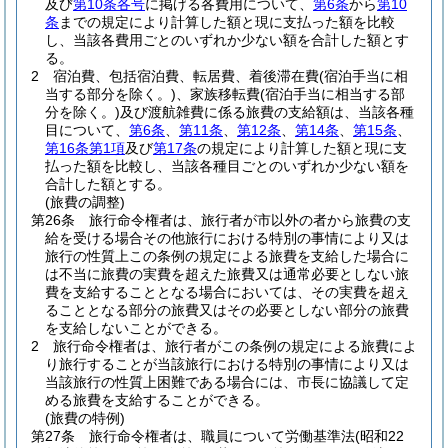
及び
第10条各号
に掲げる各費用について、
第6条
から
第10
条
までの規定により計算した額と現に支払った額を比較
し、当該各費用ごとのいずれか少ない額を合計した額とす
る。
2
宿泊費、包括宿泊費、転居費、着後滞在費
(宿泊手当に相
当する部分を除く。)
、家族移転費
(宿泊手当に相当する部
分を除く。)
及び渡航雑費に係る旅費の支給額は、当該各種
目について、
第6条
、
第11条
、
第12条
、
第14条
、
第15条
、
第16条第1項
及び
第17条
の規定により計算した額と現に支
払った額を比較し、当該各種目ごとのいずれか少ない額を
合計した額とする。
(旅費の調整)
第26条
旅行命令権者は、旅行者が市以外の者から旅費の支
給を受ける場合その他旅行における特別の事情により又は
旅行の性質上この条例の規定による旅費を支給した場合に
は不当に旅費の実費を超えた旅費又は通常必要としない旅
費を支給することとなる場合においては、その実費を超え
ることとなる部分の旅費又はその必要としない部分の旅費
を支給しないことができる。
2
旅行命令権者は、旅行者がこの条例の規定による旅費によ
り旅行することが当該旅行における特別の事情により又は
当該旅行の性質上困難である場合には、市長に協議して定
める旅費を支給することができる。
(旅費の特例)
第27条
旅行命令権者は、職員について労働基準法
(昭和22