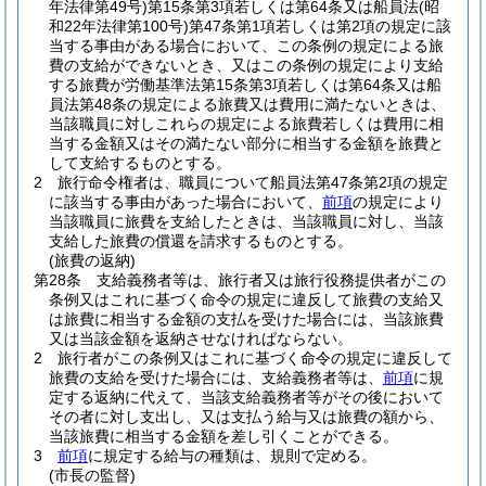
年法律第49号)
第15条第3項若しくは第64条又は船員法
(昭
和22年法律第100号)
第47条第1項若しくは第2項の規定に該
当する事由がある場合において、この条例の規定による旅
費の支給ができないとき、又はこの条例の規定により支給
する旅費が労働基準法第15条第3項若しくは第64条又は船
員法第48条の規定による旅費又は費用に満たないときは、
当該職員に対しこれらの規定による旅費若しくは費用に相
当する金額又はその満たない部分に相当する金額を旅費と
して支給するものとする。
2
旅行命令権者は、職員について船員法第47条第2項の規定
に該当する事由があった場合において、
前項
の規定により
当該職員に旅費を支給したときは、当該職員に対し、当該
支給した旅費の償還を請求するものとする。
(旅費の返納)
第28条
支給義務者等は、旅行者又は旅行役務提供者がこの
条例又はこれに基づく命令の規定に違反して旅費の支給又
は旅費に相当する金額の支払を受けた場合には、当該旅費
又は当該金額を返納させなければならない。
2
旅行者がこの条例又はこれに基づく命令の規定に違反して
旅費の支給を受けた場合には、支給義務者等は、
前項
に規
定する返納に代えて、当該支給義務者等がその後において
その者に対し支出し、又は支払う給与又は旅費の額から、
当該旅費に相当する金額を差し引くことができる。
3
前項
に規定する給与の種類は、規則で定める。
(市長の監督)