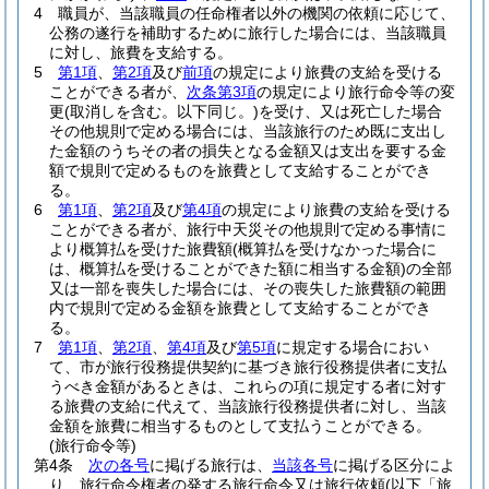
4
職員が、当該職員の任命権者以外の機関の依頼に応じて、
公務の遂行を補助するために旅行した場合には、当該職員
に対し、旅費を支給する。
5
第1項
、
第2項
及び
前項
の規定により旅費の支給を受ける
ことができる者が、
次条第3項
の規定により旅行命令等の変
更
(取消しを含む。以下同じ。)
を受け、又は死亡した場合
その他規則で定める場合には、当該旅行のため既に支出し
た金額のうちその者の損失となる金額又は支出を要する金
額で規則で定めるものを旅費として支給することができ
る。
6
第1項
、
第2項
及び
第4項
の規定により旅費の支給を受ける
ことができる者が、旅行中天災その他規則で定める事情に
より概算払を受けた旅費額
(概算払を受けなかった場合に
は、概算払を受けることができた額に相当する金額)
の全部
又は一部を喪失した場合には、その喪失した旅費額の範囲
内で規則で定める金額を旅費として支給することができ
る。
7
第1項
、
第2項
、
第4項
及び
第5項
に規定する場合におい
て、市が旅行役務提供契約に基づき旅行役務提供者に支払
うべき金額があるときは、これらの項に規定する者に対す
る旅費の支給に代えて、当該旅行役務提供者に対し、当該
金額を旅費に相当するものとして支払うことができる。
(旅行命令等)
第4条
次の各号
に掲げる旅行は、
当該各号
に掲げる区分によ
り、旅行命令権者の発する旅行命令又は旅行依頼
(以下「旅