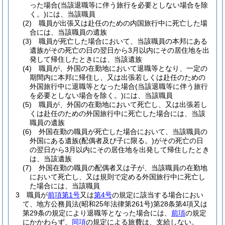
った場合
(当該退職等に伴う旅行を必要としない場合を除
く。)
には、当該職員
(2)
職員が出張又は赴任のための内国旅行中に死亡した場
合には、当該職員の遺族
(3)
職員が死亡した場合において、当該職員の本邦にある
遺族がその死亡の日の翌日から3月以内にその居住地を出
発して帰住したときには、当該遺族
(4)
職員が、外国の在勤地において退職等となり、一定の
期間内に本邦に帰住し、又は出張若しくは赴任のための
外国旅行中に退職等となった場合
(当該退職等に伴う旅行
を必要としない場合を除く。)
には、当該職員
(5)
職員が、外国の在勤地において死亡し、又は出張若し
くは赴任のための外国旅行中に死亡した場合には、当該
職員の遺族
(6)
外国在勤の職員が死亡した場合において、当該職員の
外国にある遺族
(配偶者及び子に限る。)
がその死亡の日
の翌日から3月以内にその居住地を出発して帰住したとき
は、当該遺族
(7)
外国在勤の職員の配偶者又は子が、当該職員の在勤地
において死亡し、又は規則で定める外国旅行中に死亡し
た場合には、当該職員
3
職員が
前項第1号
又は
第4号
の規定に該当する場合におい
て、地方公務員法
(昭和25年法律第261号)
第28条第4項又は
第29条の規定により退職等となった場合には、
前項
の規定
にかかわらず、
同項
の規定による旅費は、支給しない。