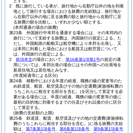
とする。
2
既に旅行している者が、旅行地から在勤庁以外の地を到着
地として旅行する場合における旅費の支給額は、旅行地か
ら在勤庁以外の地に至る旅費の額と旅行地から在勤庁に至
る旅費の額を比較し、いずれか少ない額とする。
(本邦通過の場合の旅費)
第23条
外国旅行中本邦を通過する場合には、その本邦内の
旅行について支給する旅費は、内国旅行の規定による。
た
だし、外国航路の船舶又は航空機により本邦を出発し、又
は本邦に到着した場合における船賃又は航空賃について
は、外国旅行の規定による。
2
前項本文
の場合において、
第16条第1項第1号
の規定の適
用については、本邦出発の場合にはその外国への出発地を
新居住地又は居住地とみなす。
(年度経過等による区分)
第24条
移動中における年度の経過、職務の級の変更等のた
め鉄道賃、船賃、航空賃及びその他の交通費
(家族移転費の
うちこれらに相当する部分を含む。)
を区分して算定する必
要がある場合には、年度の経過、職務の級の変更等の後に
最初の目的地に到着するまでの分及びそれ以後の分に区分
して算定する。
(旅費の支給額の上限)
第25条
鉄道賃、船賃、航空賃及びその他の交通費
(家族移転
費のうちこれらに相当する部分を含む。)
に係る旅費の支給
額は、
第7条第1項各号
、
第8条第1項各号
、
第9条第1項各号