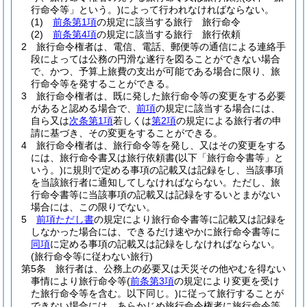
行命令等」という。)
によって行われなければならない。
(1)
前条第1項
の規定に該当する旅行 旅行命令
(2)
前条第4項
の規定に該当する旅行 旅行依頼
2
旅行命令権者は、電信、電話、郵便等の通信による連絡手
段によっては公務の円滑な遂行を図ることができない場合
で、かつ、予算上旅費の支出が可能である場合に限り、旅
行命令等を発することができる。
3
旅行命令権者は、既に発した旅行命令等の変更をする必要
があると認める場合で、
前項
の規定に該当する場合には、
自ら又は
次条第1項
若しくは
第2項
の規定による旅行者の申
請に基づき、その変更をすることができる。
4
旅行命令権者は、旅行命令等を発し、又はその変更をする
には、旅行命令書又は旅行依頼書
(以下「旅行命令書等」と
いう。)
に規則で定める事項の記載又は記録をし、当該事項
を当該旅行者に通知してしなければならない。
ただし、旅
行命令書等に当該事項の記載又は記録をするいとまがない
場合には、この限りでない。
5
前項ただし書
の規定により旅行命令書等に記載又は記録を
しなかった場合には、できるだけ速やかに旅行命令書等に
同項
に定める事項の記載又は記録をしなければならない。
(旅行命令等に従わない旅行)
第5条
旅行者は、公務上の必要又は天災その他やむを得ない
事情により旅行命令等
(
前条第3項
の規定により変更を受け
た旅行命令等を含む。以下同じ。)
に従って旅行することが
できない場合には、あらかじめ旅行命令権者に旅行命令等