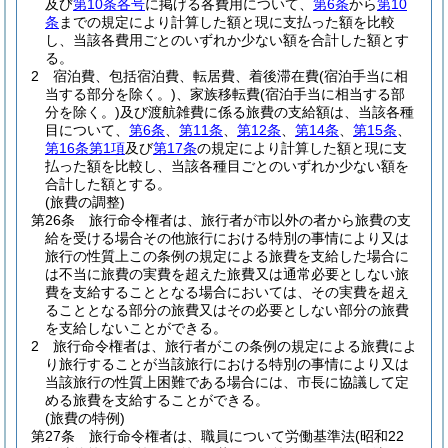
及び
第10条各号
に掲げる各費用について、
第6条
から
第10
条
までの規定により計算した額と現に支払った額を比較
し、当該各費用ごとのいずれか少ない額を合計した額とす
る。
2
宿泊費、包括宿泊費、転居費、着後滞在費
(宿泊手当に相
当する部分を除く。)
、家族移転費
(宿泊手当に相当する部
分を除く。)
及び渡航雑費に係る旅費の支給額は、当該各種
目について、
第6条
、
第11条
、
第12条
、
第14条
、
第15条
、
第16条第1項
及び
第17条
の規定により計算した額と現に支
払った額を比較し、当該各種目ごとのいずれか少ない額を
合計した額とする。
(旅費の調整)
第26条
旅行命令権者は、旅行者が市以外の者から旅費の支
給を受ける場合その他旅行における特別の事情により又は
旅行の性質上この条例の規定による旅費を支給した場合に
は不当に旅費の実費を超えた旅費又は通常必要としない旅
費を支給することとなる場合においては、その実費を超え
ることとなる部分の旅費又はその必要としない部分の旅費
を支給しないことができる。
2
旅行命令権者は、旅行者がこの条例の規定による旅費によ
り旅行することが当該旅行における特別の事情により又は
当該旅行の性質上困難である場合には、市長に協議して定
める旅費を支給することができる。
(旅費の特例)
第27条
旅行命令権者は、職員について労働基準法
(昭和22