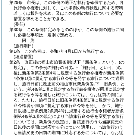
第29条
市長は、この条例の適正な執行を確保するため、各
旅行命令権者に対して、この条例の執行状況に関する資料
若しくは報告を求め、又はこの条例の執行について必要な
措置を求めることができる。
(委任)
第30条
この条例に定めるもののほか、この条例の施行に関
し必要な事項は、規則で定める。
附
則
(施行期日)
第1条
この条例は、令和7年4月1日から施行する。
(経過措置)
第2条
改正後の福山市旅費条例
(以下「新条例」という。)
の
規定は、この条例の施行の日
(以下「施行日」という。)
以
後に新条例第2条第4号に規定する旅行命令権者が新条例第
4条第1項に規定する旅行命令等を発する旅行について適用
し、施行日前に改正前の福山市旅費条例
(以下「旧条例」と
いう。)
第4条第1項に規定する旅行命令権者が同項に規定す
る旅行命令等を発した旅行については、なお従前の例によ
る。
ただし、施行日前に旧条例第4条第1項に規定する旅行
命令権者が同項に規定する旅行命令等を発し、かつ、施行
日以後に新条例第2条第4号に規定する旅行命令権者が新条
例第4条第3項の規定により当該旅行命令等を変更する旅行
については、新条例の規定は、当該旅行のうち当該変更の
日以後の期間に対応する分について適用し、当該旅行のう
ち当該変更の日前の期間に対応する分については、なお従