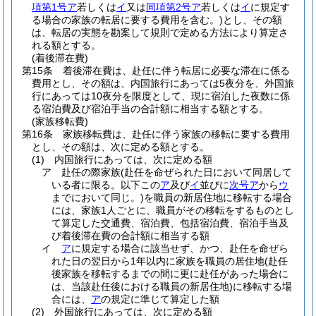
項第1号ア
若しくは
イ
又は
同項第2号ア
若しくは
イ
に規定す
る場合の家族の転居に要する費用を含む。)
とし、その額
は、転居の実態を勘案して規則で定める方法により算定さ
れる額とする。
(着後滞在費)
第15条
着後滞在費は、赴任に伴う転居に必要な滞在に係る
費用とし、その額は、内国旅行にあっては5夜分を、外国旅
行にあっては10夜分を限度として、現に宿泊した夜数に係
る宿泊費及び宿泊手当の合計額に相当する額とする。
(家族移転費)
第16条
家族移転費は、赴任に伴う家族の移転に要する費用
とし、その額は、次に定める額とする。
(1)
内国旅行にあっては、次に定める額
ア
赴任の際家族
(赴任を命ぜられた日において同居して
いる者に限る。以下この
ア
及び
イ
並びに
次号ア
から
ウ
までにおいて同じ。)
を職員の新居住地に移転する場合
には、家族1人ごとに、職員がその移転をするものとし
て算定した交通費、宿泊費、包括宿泊費、宿泊手当及
び着後滞在費の合計額に相当する額
イ
ア
に規定する場合に該当せず、かつ、赴任を命ぜら
れた日の翌日から1年以内に家族を職員の居住地
(赴任
後家族を移転するまでの間に更に赴任があった場合に
は、当該赴任後における職員の新居住地)
に移転する場
合には、
ア
の規定に準じて算定した額
(2)
外国旅行にあっては、次に定める額