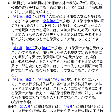
4
職員が、当該職員の任命権者以外の機関の依頼に応じて、
公務の遂行を補助するために旅行した場合には、当該職員
に対し、旅費を支給する。
5
第1項
、
第2項
及び
前項
の規定により旅費の支給を受ける
ことができる者が、
次条第3項
の規定により旅行命令等の変
更
(取消しを含む。以下同じ。)
を受け、又は死亡した場合
その他規則で定める場合には、当該旅行のため既に支出し
た金額のうちその者の損失となる金額又は支出を要する金
額で規則で定めるものを旅費として支給することができ
る。
6
第1項
、
第2項
及び
第4項
の規定により旅費の支給を受ける
ことができる者が、旅行中天災その他規則で定める事情に
より概算払を受けた旅費額
(概算払を受けなかった場合に
は、概算払を受けることができた額に相当する金額)
の全部
又は一部を喪失した場合には、その喪失した旅費額の範囲
内で規則で定める金額を旅費として支給することができ
る。
7
第1項
、
第2項
、
第4項
及び
第5項
に規定する場合におい
て、市が旅行役務提供契約に基づき旅行役務提供者に支払
うべき金額があるときは、これらの項に規定する者に対す
る旅費の支給に代えて、当該旅行役務提供者に対し、当該
金額を旅費に相当するものとして支払うことができる。
(旅行命令等)
第4条
次の各号
に掲げる旅行は、
当該各号
に掲げる区分によ
り、旅行命令権者の発する旅行命令又は旅行依頼
(以下「旅