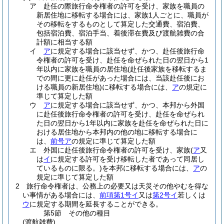
ア
赴任の際旅行命令権者の許可を受け、家族を職員の
新居住地に移転する場合には、家族1人ごとに、職員が
その移転をするものとして算定した交通費、宿泊費、
包括宿泊費、宿泊手当、着後滞在費及び渡航雑費の合
計額に相当する額
イ
ア
に規定する場合に該当せず、かつ、赴任後旅行命
令権者の許可を受け、赴任を命ぜられた日の翌日から1
年以内に家族を職員の居住地
(赴任後家族を移転するま
での間に更に赴任があった場合には、当該赴任後にお
ける職員の新居住地)
に移転する場合には、
ア
の規定に
準じて算定した額
ウ
ア
に規定する場合に該当せず、かつ、本邦から外国
に赴任後旅行命令権者の許可を受け、赴任を命ぜられ
た日の翌日から1年以内に家族を赴任を命ぜられた日に
おける居住地から本邦内の他の地に移転する場合に
は、
前号ア
の規定に準じて算定した額
エ
外国に赴任後旅行命令権者の許可を受け、家族
(
ア
又
は
イ
に規定する許可を受け移転した者であって同居し
ているものに限る。)
を本邦に移転する場合には、
ア
の
規定に準じて算定した額
2
旅行命令権者は、公務上の必要又は天災その他やむを得な
い事情がある場合には、
前項第1号イ
又は
第2号イ
若しくは
ウ
に規定する期間を延長することができる。
第5節
その他の種目
(渡航雑費)