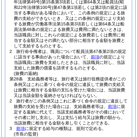
年法律第49号)
第15条第3項若しくは第64条又は船員法
(昭
和22年法律第100号)
第47条第1項若しくは第2項の規定に該
当する事由がある場合において、この条例の規定による旅
費の支給ができないとき、又はこの条例の規定により支給
する旅費が労働基準法第15条第3項若しくは第64条又は船
員法第48条の規定による旅費又は費用に満たないときは、
当該職員に対しこれらの規定による旅費若しくは費用に相
当する金額又はその満たない部分に相当する金額を旅費と
して支給するものとする。
2
旅行命令権者は、職員について船員法第47条第2項の規定
に該当する事由があった場合において、
前項
の規定により
当該職員に旅費を支給したときは、当該職員に対し、当該
支給した旅費の償還を請求するものとする。
(旅費の返納)
第28条
支給義務者等は、旅行者又は旅行役務提供者がこの
条例又はこれに基づく命令の規定に違反して旅費の支給又
は旅費に相当する金額の支払を受けた場合には、当該旅費
又は当該金額を返納させなければならない。
2
旅行者がこの条例又はこれに基づく命令の規定に違反して
旅費の支給を受けた場合には、支給義務者等は、
前項
に規
定する返納に代えて、当該支給義務者等がその後において
その者に対し支出し、又は支払う給与又は旅費の額から、
当該旅費に相当する金額を差し引くことができる。
3
前項
に規定する給与の種類は、規則で定める。
(市長の監督)