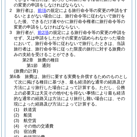
の変更の申請をしなければならない。
2
旅行者は、
前項
の規定による旅行命令等の変更の申請をす
るいとまがない場合には、旅行命令等に従わないで旅行を
した後、できるだけ速やかに旅行命令権者に旅行命令等の
変更の申請をしなければならない。
3
旅行者が、
前2項
の規定による旅行命令等の変更の申請を
せず、又は申請をしたがその変更が認められなかった場合
において、旅行命令等に従わないで旅行したときは、当該
旅行者は、旅行命令等に従った限度の旅行に対する旅費の
みの支給を受けることができる。
第2章
旅費の種目
第1節
通則
(旅費の計算)
第6条
旅費は、旅行に要する実費を弁償するためのものとし
て次に掲げる種目に基づき、最も経済的な通常の経路及び
方法により旅行した場合によって計算する。
ただし、公務
上の必要又は天災その他やむを得ない事情により最も経済
的な通常の経路又は方法により旅行し難い場合には、その
現によった経路及び方法によって計算する。
(1)
鉄道賃
(2)
船賃
(3)
航空賃
(4)
その他の交通費
(5)
宿泊費