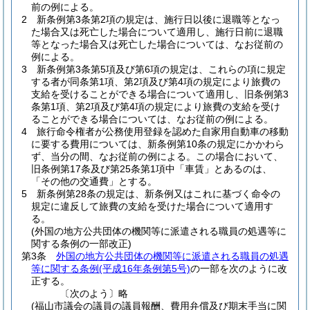
前の例による。
2
新条例第3条第2項の規定は、施行日以後に退職等となっ
た場合又は死亡した場合について適用し、施行日前に退職
等となった場合又は死亡した場合については、なお従前の
例による。
3
新条例第3条第5項及び第6項の規定は、これらの項に規定
する者が同条第1項、第2項及び第4項の規定により旅費の
支給を受けることができる場合について適用し、旧条例第3
条第1項、第2項及び第4項の規定により旅費の支給を受け
ることができる場合については、なお従前の例による。
4
旅行命令権者が公務使用登録を認めた自家用自動車の移動
に要する費用については、新条例第10条の規定にかかわら
ず、当分の間、なお従前の例による。
この場合において、
旧条例第17条及び第25条第1項中「車賃」とあるのは、
「その他の交通費」とする。
5
新条例第28条の規定は、新条例又はこれに基づく命令の
規定に違反して旅費の支給を受けた場合について適用す
る。
(外国の地方公共団体の機関等に派遣される職員の処遇等に
関する条例の一部改正)
第3条
外国の地方公共団体の機関等に派遣される職員の処遇
等に関する条例
(平成16年条例第5号)
の一部を次のように改
正する。
〔次のよう〕略
(福山市議会の議員の議員報酬、費用弁償及び期末手当に関