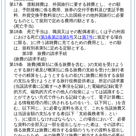
第17条
渡航雑費は、外国旅行に要する雑費とし、その額
は、予防接種に係る費用、旅券の交付手数料及び査証手数
料、外貨交換手数料並びに入出国税その他外国旅行に必要
なものとして規則で定める費用の額とする。
(死亡手当)
第18条
死亡手当は、職員又はその配偶者若しくは子の外国
における死亡
(
第3条第2項第5号
又は
第7号
に規定する場合
に限る。)
に伴う諸雑費に充てるための費用とし、その額
は、規程別表第5に定める定額とする。
第3章
旅費の請求手続
(旅費の請求手続)
第19条
旅費
(概算払に係る旅費を含む。)
の支給を受けよう
とする旅行者及び概算払に係る旅費の支給を受けた旅行者
でその精算をしようとするもの並びに旅費に相当する金額
の支払を受けようとする旅行役務提供者は、所定の請求書
(当該請求書に記載すべき事項を記録した電磁的記録
(電子
的方式、磁気的方式その他人の知覚によっては認識するこ
とができない方式で作られる記録であって、電子計算機に
よる情報処理の用に供されるものをいう。以下同じ。)
を含
む。以下同じ。)
に必要な資料を添えて、これを当該旅費又
は当該金額の支払をする者
(以下「支給義務者等」とい
う。)
に提出しなければならない。
この場合において、必要
な資料の全部又は一部を提出しなかった者は、その請求に
係る旅費又は旅費に相当する金額のうちその資料を提出し
なかったため、その旅費又は旅費に相当する金額の必要が