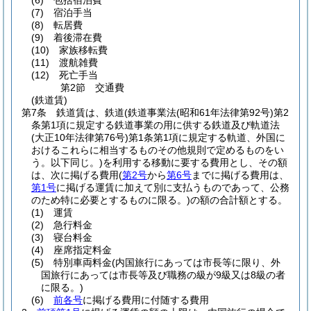
(6)
包括宿泊費
(7)
宿泊手当
(8)
転居費
(9)
着後滞在費
(10)
家族移転費
(11)
渡航雑費
(12)
死亡手当
第2節
交通費
(鉄道賃)
第7条
鉄道賃は、鉄道
(鉄道事業法
(昭和61年法律第92号)
第2
条第1項に規定する鉄道事業の用に供する鉄道及び軌道法
(大正10年法律第76号)
第1条第1項に規定する軌道、外国に
おけるこれらに相当するものその他規則で定めるものをい
う。以下同じ。)
を利用する移動に要する費用とし、その額
は、次に掲げる費用
(
第2号
から
第6号
までに掲げる費用は、
第1号
に掲げる運賃に加えて別に支払うものであって、公務
のため特に必要とするものに限る。)
の額の合計額とする。
(1)
運賃
(2)
急行料金
(3)
寝台料金
(4)
座席指定料金
(5)
特別車両料金
(内国旅行にあっては市長等に限り、外
国旅行にあっては市長等及び職務の級が9級又は8級の者
に限る。)
(6)
前各号
に掲げる費用に付随する費用