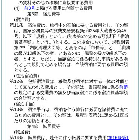
の賃料その他の移動に直接要する費用
(4)
前3号
に掲げる費用に付随する費用
第3節
宿泊費等
(宿泊費)
第11条
宿泊費は、旅行中の宿泊に要する費用とし、その額
は、国家公務員等の旅費支給規程
(昭和25年大蔵省令第45
号。以下「規程」という。)
別表第2で定める額
(以下「宿泊
費基準額」という。)
とする。
この場合において、規程別表
第2中「内閣総理大臣等」とあるのは「市長等」と、「職務
の級が10級以下の者」とあるのは「職務の級が9級以下の
者」とする。
ただし、当該宿泊に係る特別な事情がある場
合として規則で定める場合は、当該宿泊に要する費用の額
とする。
(包括宿泊費)
第12条
包括宿泊費は、移動及び宿泊に対する一体の対価と
して支払われる費用とし、その額は、当該移動に係る
前節
の規定による交通費の額及び当該宿泊に係る宿泊費基準額
の合計額とする。
(宿泊手当)
第13条
宿泊手当は、宿泊を伴う旅行に必要な諸雑費に充て
るための費用とし、その額は、規程別表第3に定める1夜当
たりの定額とする。
第4節
転居費等
(転居費)
第14条
転居費は、赴任に伴う転居に要する費用
(
第16条第1