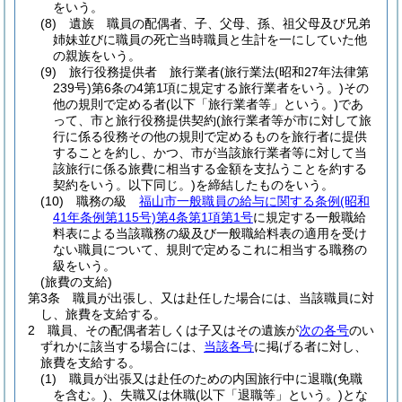
をいう。
(8)
遺族 職員の配偶者、子、父母、孫、祖父母及び兄弟
姉妹並びに職員の死亡当時職員と生計を一にしていた他
の親族をいう。
(9)
旅行役務提供者 旅行業者
(旅行業法
(昭和27年法律第
239号)
第6条の4第1項に規定する旅行業者をいう。)
その
他の規則で定める者
(以下「旅行業者等」という。)
であ
って、市と旅行役務提供契約
(旅行業者等が市に対して旅
行に係る役務その他の規則で定めるものを旅行者に提供
することを約し、かつ、市が当該旅行業者等に対して当
該旅行に係る旅費に相当する金額を支払うことを約する
契約をいう。以下同じ。)
を締結したものをいう。
(10)
職務の級
福山市一般職員の給与に関する条例
(昭和
41年条例第115号)
第4条第1項第1号
に規定する一般職給
料表による当該職務の級及び一般職給料表の適用を受け
ない職員について、規則で定めるこれに相当する職務の
級をいう。
(旅費の支給)
第3条
職員が出張し、又は赴任した場合には、当該職員に対
し、旅費を支給する。
2
職員、その配偶者若しくは子又はその遺族が
次の各号
のい
ずれかに該当する場合には、
当該各号
に掲げる者に対し、
旅費を支給する。
(1)
職員が出張又は赴任のための内国旅行中に退職
(免職
を含む。)
、失職又は休職
(以下「退職等」という。)
とな