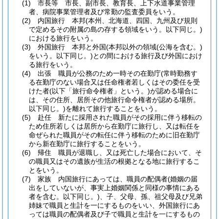
(1)
市長等 市長、副市長、教育長、上下水道事業管理
者、病院事業管理者及び常勤の監査委員をいう。
(2)
内国旅行 本邦
(本州、北海道、四国、九州及び規則
で定めるその附属の島の存する領域をいう。以下同じ。)
における旅行をいう。
(3)
外国旅行 本邦と外国
(本邦以外の領域
(公海を含む。)
をいう。以下同じ。)
との間における旅行及び外国におけ
る旅行をいう。
(4)
出張 職員が公務のため一時その在勤庁
(常時勤務す
る在勤庁のない場合又は任命権者若しくはその委任を受
けた者
(以下「旅行命令権者」という。)
が認める場合に
は、その住所、居所その他旅行命令権者が認める場所。
以下同じ。)
を離れて旅行することをいう。
(5)
赴任 新たに採用された職員がその採用に伴う移転の
ため住所若しくは居所から在勤庁に旅行し、又は転任を
命ぜられた職員がその転任に伴う移転のために旧在勤庁
から新在勤庁に旅行することをいう。
(6)
帰住 職員が退職し、又は死亡した場合において、そ
の職員又はその遺族が生活の根拠となる地に旅行するこ
とをいう。
(7)
家族 内国旅行にあっては、職員の配偶者
(婚姻の届
出をしていないが、事実上婚姻関係と同様の事情にある
者を含む。以下同じ。)
、子、父母、孫、祖父母及び兄弟
姉妹で職員と生計を一にするものをいい、外国旅行にあ
っては職員の配偶者及び子で職員と生計を一にするもの