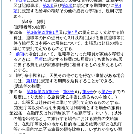
7
第1項
に規定する請求書及び必要な資料の種類、記載事項
又は記録事項、
第2項
及び
第3項
に規定する期間並びに
第4
項
に規定する給与の種類その他の必要な事項は、規則で定
める。
第4章
雑則
(退職者等の旅費)
第20条
第3条第2項第1号
又は
第4号
の規定により支給する旅
費は、退職等の日の翌日から3月以内における当該退職等に
伴う旅行又は本邦への帰住について、出張又は赴任の例に
準じて規則で定めるものとする。
2
前項
の場合において、退職等となった職員が家族を移転す
るときは、
同項
に規定する旅費に転居費のうち家族の転居
に要する費用及び家族移転費に相当するものを加えるもの
とする。
3
旅行命令権者は、天災その他やむを得ない事情がある場合
には、
第1項
に規定する期間を延長することができる。
(遺族等の旅費)
第21条
第3条第2項第2号
、
第3号
又は
第5号
から
第7号
までの
規定により支給する旅費
(死亡手当に係るものを除く。)
は、出張又は赴任の例に準じて規則で定めるものとする。
(在勤庁等以外の地を出発地又は到着地とする場合の旅費)
第22条
在勤庁又は旅行地
(以下「在勤庁等」という。)
以外
の地を出発地として旅行する場合における旅費の支給額
は、在勤庁等以外の地から目的地に至る旅費の額と在勤庁
等から目的地に至る旅費の額を比較し、いずれか少ない額