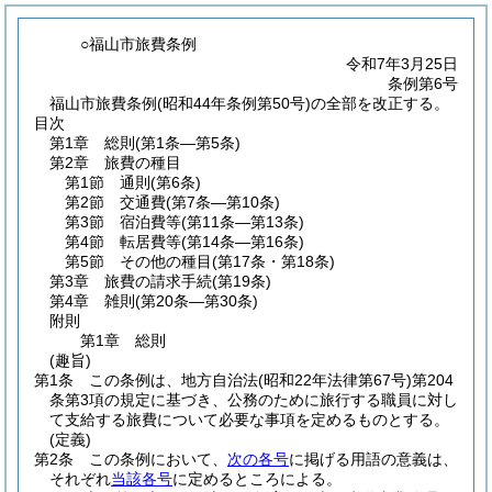
○福山市旅費条例
令和7年3月25日
条例第6号
福山市旅費条例(昭和44年条例第50号)の全部を改正する。
目次
第1章
総則
(第1条―第5条)
第2章
旅費の種目
第1節
通則
(第6条)
第2節
交通費
(第7条―第10条)
第3節
宿泊費等
(第11条―第13条)
第4節
転居費等
(第14条―第16条)
第5節
その他の種目
(第17条・第18条)
第3章
旅費の請求手続
(第19条)
第4章
雑則
(第20条―第30条)
附則
第1章
総則
(趣旨)
第1条
この条例は、地方自治法
(昭和22年法律第67号)
第204
条第3項の規定に基づき、公務のために旅行する職員に対し
て支給する旅費について必要な事項を定めるものとする。
(定義)
第2条
この条例において、
次の各号
に掲げる用語の意義は、
それぞれ
当該各号
に定めるところによる。