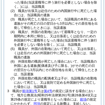
った場合
(当該退職等に伴う旅行を必要としない場合を除
く。)
には、当該職員
(2)
職員が出張又は赴任のための内国旅行中に死亡した場
合には、当該職員の遺族
(3)
職員が死亡した場合において、当該職員の本邦にある
遺族がその死亡の日の翌日から3月以内にその居住地を出
発して帰住したときには、当該遺族
(4)
職員が、外国の在勤地において退職等となり、一定の
期間内に本邦に帰住し、又は出張若しくは赴任のための
外国旅行中に退職等となった場合
(当該退職等に伴う旅行
を必要としない場合を除く。)
には、当該職員
(5)
職員が、外国の在勤地において死亡し、又は出張若し
くは赴任のための外国旅行中に死亡した場合には、当該
職員の遺族
(6)
外国在勤の職員が死亡した場合において、当該職員の
外国にある遺族
(配偶者及び子に限る。)
がその死亡の日
の翌日から3月以内にその居住地を出発して帰住したとき
は、当該遺族
(7)
外国在勤の職員の配偶者又は子が、当該職員の在勤地
において死亡し、又は規則で定める外国旅行中に死亡し
た場合には、当該職員
3
職員が
前項第1号
又は
第4号
の規定に該当する場合におい
て、地方公務員法
(昭和25年法律第261号)
第28条第4項又は
第29条の規定により退職等となった場合には、
前項
の規定
にかかわらず、
同項
の規定による旅費は、支給しない。