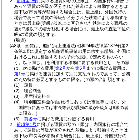
2
前項第1号
に掲げる運賃の額の上限は、内国旅行の場合で
あって運賃の等級が区分された鉄道により移動するときは
最下級
(市長等が移動する場合には、最上級)
、外国旅行の
場合であって運賃の等級が区分された鉄道により移動する
ときは最上級
(等級が3以上に区分された鉄道により職務の
級が7級以下の者が移動する場合には、最上級の直近下位の
級)
の運賃の額とする。
(船賃)
第8条
船賃は、船舶
(海上運送法
(昭和24年法律第187号)
第2
条第2項に規定する船舶運航事業の用に供する船舶、外国に
おけるこれに相当するものその他規則で定めるものをい
う。以下同じ。)
を利用する移動に要する費用とし、その額
は、次に掲げる費用
(
第2号
から
第5号
までに掲げる費用は、
第1号
に掲げる運賃に加えて別に支払うものであって、公務
のため特に必要とするものに限る。)
の額の合計額とする。
(1)
運賃
(2)
寝台料金
(3)
座席指定料金
(4)
特別船室料金
(内国旅行にあっては市長等に限り、外
国旅行にあっては市長等及び職務の級が9級又は8級の者
に限る。)
(5)
前各号
に掲げる費用に付随する費用
2
前項第1号
に掲げる運賃の額の上限は、内国旅行の場合で
あって運賃の等級が区分された船舶により移動するときは
最下級
(市長等が移動する場合には、最上級)
、外国旅行の