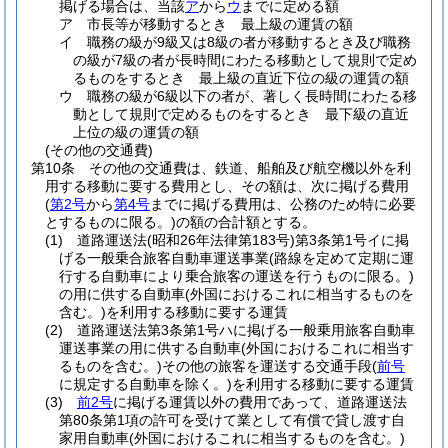
掲げる場合は、当該
ア
から
ウ
までに定める額
ア
市長等が移動するとき 最上級の運賃の額
イ
職務の級が9級又は8級の者が移動するとき及び職務
の級が7級の者が長時間にわたる移動として規則で定め
るものをするとき 最上級の直近下位の級の運賃の額
ウ
職務の級が6級以下の者が、著しく長時間にわたる移
動として規則で定めるものをするとき 最下級の直近
上位の級の運賃の額
(その他の交通費)
第10条
その他の交通費は、鉄道、船舶及び航空機以外を利
用する移動に要する費用とし、その額は、次に掲げる費用
(
第2号
から
第4号
までに掲げる費用は、公務のため特に必要
とするものに限る。)
の額の合計額とする。
(1)
道路運送法
(昭和26年法律第183号)
第3条第1号イに掲
げる一般乗合旅客自動車運送事業
(路線を定めて定期に運
行する自動車により乗合旅客の運送を行うものに限る。)
の用に供する自動車
(外国におけるこれに相当するものを
含む。)
を利用する移動に要する運賃
(2)
道路運送法第3条第1号ハに掲げる一般乗用旅客自動車
運送事業の用に供する自動車
(外国におけるこれに相当す
るものを含む。)
その他の旅客を運送する交通手段
(
前号
に規定する自動車を除く。)
を利用する移動に要する運賃
(3)
前2号
に掲げる運賃以外の費用であって、道路運送法
第80条第1項の許可を受けて業として有償で貸し渡す自
家用自動車
(外国におけるこれに相当するものを含む。)