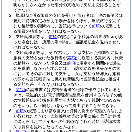
明らかにされなかった部分の支給又は支払を受けることが
できない。
2
概算払に係る旅費の支給を受けた旅行者は、他の条例又は
規則に特別の定めがある場合を除くほか、当該旅行を完了
した後所定の期間内に、当該旅行について
前項
の規定によ
る旅費の精算をしなければならない。
3
支給義務者等は、
前項
の規定による精算の結果過払金があ
った場合には、所定の期間内に、当該過払金を返納させな
ければならない。
4
支給義務者等は、その支出し、又は支払った概算払に係る
旅費の支給を受けた旅行者が
第2項
に規定する期間内に旅費
の精算をしなかった場合又は
前項
に規定する期間内に過払
金を返納しなかった場合には、当該支給義務者等がその後
においてその者に対して支出し、又は支払う給与又は旅費
の額から当該概算払に係る旅費額又は当該過払金に相当す
る金額を差し引かなければならない。
5
第1項
の請求書又は資料が電磁的記録で作成されていると
きは、電磁的方法
(電子情報処理組織を使用する方法その他
の情報通信の技術を利用する方法であって規則で定めるも
のをいう。以下同じ。)
をもって提出することができる。
6
前項
の規定により請求書又は資料の提出が電磁的方法によ
り行われたときは、支給義務者等の使用に係る電子計算機
に備えられたファイルへの記録がなされた時に当該請求書
又は資料を提出したものとみなす。