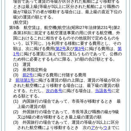
場合であって運賃の等級が区分された船舶により移動する
ときは最上級
(等級が3以上に区分された船舶により職務の
級が7級以下の者が移動する場合には、最上級の直近下位の
級)
の運賃の額とする。
(航空賃)
第9条
航空賃は、航空機
(航空法
(昭和27年法律第231号)
第2
条第18項に規定する航空運送事業の用に供する航空機、外
国におけるこれに相当するものその他規則で定めるものを
いう。以下同じ。)
を利用する移動に要する費用とし、その
額は、次に掲げる費用
(
第2号
及び
第3号
に掲げる費用は、
第
1号
に掲げる運賃に加えて別に支払うものであって、公務の
ため特に必要とするものに限る。)
の額の合計額とする。
(1)
運賃
(2)
座席指定料金
(3)
前2号
に掲げる費用に付随する費用
2
前項第1号
に掲げる運賃の額の上限は、運賃の等級が区分
された航空機により移動する場合には、最下級の運賃の額
とする。
ただし、
次の各号
に掲げる場合は、
当該各号
に定
める額とする。
(1)
内国旅行の場合であって、市長等が移動するとき 最
上級の運賃の額
(2)
外国旅行の場合であって、市長等及び職務の級が9級
又は8級の者が移動するとき最上級の運賃の額
(3)
外国旅行の場合であって、運賃の等級が3以上に区分
された航空機により移動するとき 次の
ア
から
ウ
までに