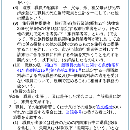
をいう。
(8)
遺族 職員の配偶者、子、父母、孫、祖父母及び兄弟
姉妹並びに職員の死亡当時職員と生計を一にしていた他
の親族をいう。
(9)
旅行役務提供者 旅行業者
(旅行業法
(昭和27年法律第
239号)
第6条の4第1項に規定する旅行業者をいう。)
その
他の規則で定める者
(以下「旅行業者等」という。)
であ
って、市と旅行役務提供契約
(旅行業者等が市に対して旅
行に係る役務その他の規則で定めるものを旅行者に提供
することを約し、かつ、市が当該旅行業者等に対して当
該旅行に係る旅費に相当する金額を支払うことを約する
契約をいう。以下同じ。)
を締結したものをいう。
(10)
職務の級
福山市一般職員の給与に関する条例
(昭和
41年条例第115号)
第4条第1項第1号
に規定する一般職給
料表による当該職務の級及び一般職給料表の適用を受け
ない職員について、規則で定めるこれに相当する職務の
級をいう。
(旅費の支給)
第3条
職員が出張し、又は赴任した場合には、当該職員に対
し、旅費を支給する。
2
職員、その配偶者若しくは子又はその遺族が
次の各号
のい
ずれかに該当する場合には、
当該各号
に掲げる者に対し、
旅費を支給する。
(1)
職員が出張又は赴任のための内国旅行中に退職
(免職
を含む。)
、失職又は休職
(以下「退職等」という。)
とな