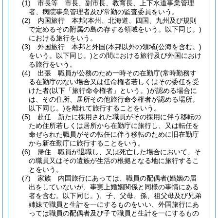
(1)
市長等 市長、副市長、教育長、上下水道事業管理
者、病院事業管理者及び常勤の監査委員をいう。
(2)
内国旅行 本邦
(本州、北海道、四国、九州及び規則
で定めるその附属の島の存する領域をいう。以下同じ。)
における旅行をいう。
(3)
外国旅行 本邦と外国
(本邦以外の領域
(公海を含む。)
をいう。以下同じ。)
との間における旅行及び外国におけ
る旅行をいう。
(4)
出張 職員が公務のため一時その在勤庁
(常時勤務す
る在勤庁のない場合又は任命権者若しくはその委任を受
けた者
(以下「旅行命令権者」という。)
が認める場合に
は、その住所、居所その他旅行命令権者が認める場所。
以下同じ。)
を離れて旅行することをいう。
(5)
赴任 新たに採用された職員がその採用に伴う移転の
ため住所若しくは居所から在勤庁に旅行し、又は転任を
命ぜられた職員がその転任に伴う移転のために旧在勤庁
から新在勤庁に旅行することをいう。
(6)
帰住 職員が退職し、又は死亡した場合において、そ
の職員又はその遺族が生活の根拠となる地に旅行するこ
とをいう。
(7)
家族 内国旅行にあっては、職員の配偶者
(婚姻の届
出をしていないが、事実上婚姻関係と同様の事情にある
者を含む。以下同じ。)
、子、父母、孫、祖父母及び兄弟
姉妹で職員と生計を一にするものをいい、外国旅行にあ
っては職員の配偶者及び子で職員と生計を一にするもの