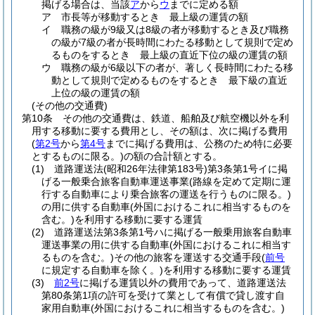
掲げる場合は、当該
ア
から
ウ
までに定める額
ア
市長等が移動するとき 最上級の運賃の額
イ
職務の級が9級又は8級の者が移動するとき及び職務
の級が7級の者が長時間にわたる移動として規則で定め
るものをするとき 最上級の直近下位の級の運賃の額
ウ
職務の級が6級以下の者が、著しく長時間にわたる移
動として規則で定めるものをするとき 最下級の直近
上位の級の運賃の額
(その他の交通費)
第10条
その他の交通費は、鉄道、船舶及び航空機以外を利
用する移動に要する費用とし、その額は、次に掲げる費用
(
第2号
から
第4号
までに掲げる費用は、公務のため特に必要
とするものに限る。)
の額の合計額とする。
(1)
道路運送法
(昭和26年法律第183号)
第3条第1号イに掲
げる一般乗合旅客自動車運送事業
(路線を定めて定期に運
行する自動車により乗合旅客の運送を行うものに限る。)
の用に供する自動車
(外国におけるこれに相当するものを
含む。)
を利用する移動に要する運賃
(2)
道路運送法第3条第1号ハに掲げる一般乗用旅客自動車
運送事業の用に供する自動車
(外国におけるこれに相当す
るものを含む。)
その他の旅客を運送する交通手段
(
前号
に規定する自動車を除く。)
を利用する移動に要する運賃
(3)
前2号
に掲げる運賃以外の費用であって、道路運送法
第80条第1項の許可を受けて業として有償で貸し渡す自
家用自動車
(外国におけるこれに相当するものを含む。)