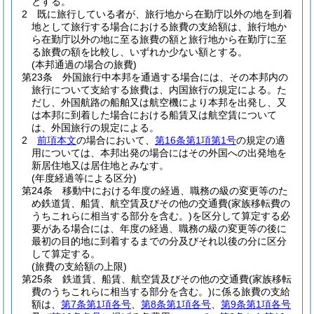
とする。
2
既に旅行している者が、旅行地から在勤庁以外の地を到着
地として旅行する場合における旅費の支給額は、旅行地か
ら在勤庁以外の地に至る旅費の額と旅行地から在勤庁に至
る旅費の額を比較し、いずれか少ない額とする。
(本邦通過の場合の旅費)
第23条
外国旅行中本邦を通過する場合には、その本邦内の
旅行について支給する旅費は、内国旅行の規定による。
た
だし、外国航路の船舶又は航空機により本邦を出発し、又
は本邦に到着した場合における船賃又は航空賃について
は、外国旅行の規定による。
2
前項本文
の場合において、
第16条第1項第1号
の規定の適
用については、本邦出発の場合にはその外国への出発地を
新居住地又は居住地とみなす。
(年度経過等による区分)
第24条
移動中における年度の経過、職務の級の変更等のた
め鉄道賃、船賃、航空賃及びその他の交通費
(家族移転費の
うちこれらに相当する部分を含む。)
を区分して算定する必
要がある場合には、年度の経過、職務の級の変更等の後に
最初の目的地に到着するまでの分及びそれ以後の分に区分
して算定する。
(旅費の支給額の上限)
第25条
鉄道賃、船賃、航空賃及びその他の交通費
(家族移転
費のうちこれらに相当する部分を含む。)
に係る旅費の支給
額は、
第7条第1項各号
、
第8条第1項各号
、
第9条第1項各号