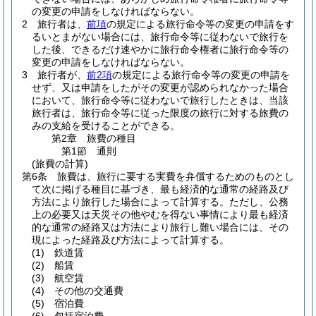
の変更の申請をしなければならない。
2
旅行者は、
前項
の規定による旅行命令等の変更の申請をす
るいとまがない場合には、旅行命令等に従わないで旅行を
した後、できるだけ速やかに旅行命令権者に旅行命令等の
変更の申請をしなければならない。
3
旅行者が、
前2項
の規定による旅行命令等の変更の申請を
せず、又は申請をしたがその変更が認められなかった場合
において、旅行命令等に従わないで旅行したときは、当該
旅行者は、旅行命令等に従った限度の旅行に対する旅費の
みの支給を受けることができる。
第2章
旅費の種目
第1節
通則
(旅費の計算)
第6条
旅費は、旅行に要する実費を弁償するためのものとし
て次に掲げる種目に基づき、最も経済的な通常の経路及び
方法により旅行した場合によって計算する。
ただし、公務
上の必要又は天災その他やむを得ない事情により最も経済
的な通常の経路又は方法により旅行し難い場合には、その
現によった経路及び方法によって計算する。
(1)
鉄道賃
(2)
船賃
(3)
航空賃
(4)
その他の交通費
(5)
宿泊費