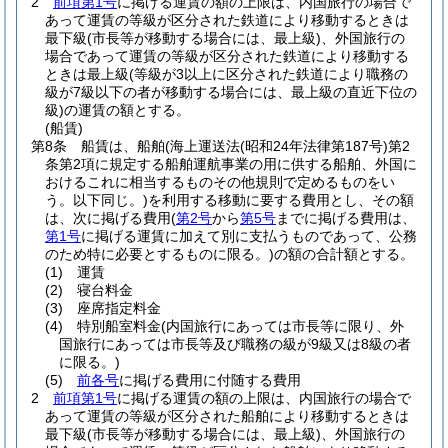
2
前項第1号
に掲げる運賃の額の上限は、内国旅行の場合で
あって運賃の等級が区分された鉄道により移動するときは
最下級
(市長等が移動する場合には、最上級)
、外国旅行の
場合であって運賃の等級が区分された鉄道により移動する
ときは最上級
(等級が3以上に区分された鉄道により職務の
級が7級以下の者が移動する場合には、最上級の直近下位の
級)
の運賃の額とする。
(船賃)
第8条
船賃は、船舶
(海上運送法
(昭和24年法律第187号)
第2
条第2項に規定する船舶運航事業の用に供する船舶、外国に
おけるこれに相当するものその他規則で定めるものをい
う。以下同じ。)
を利用する移動に要する費用とし、その額
は、次に掲げる費用
(
第2号
から
第5号
までに掲げる費用は、
第1号
に掲げる運賃に加えて別に支払うものであって、公務
のため特に必要とするものに限る。)
の額の合計額とする。
(1)
運賃
(2)
寝台料金
(3)
座席指定料金
(4)
特別船室料金
(内国旅行にあっては市長等に限り、外
国旅行にあっては市長等及び職務の級が9級又は8級の者
に限る。)
(5)
前各号
に掲げる費用に付随する費用
2
前項第1号
に掲げる運賃の額の上限は、内国旅行の場合で
あって運賃の等級が区分された船舶により移動するときは
最下級
(市長等が移動する場合には、最上級)
、外国旅行の