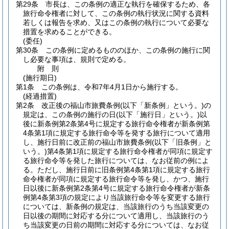
第29条
市長は、この条例の適正な執行を確保するため、各
旅行命令権者に対して、この条例の執行状況に関する資料
若しくは報告を求め、又はこの条例の執行について必要な
措置を求めることができる。
(委任)
第30条
この条例に定めるもののほか、この条例の施行に関
し必要な事項は、規則で定める。
附
則
(施行期日)
第1条
この条例は、令和7年4月1日から施行する。
(経過措置)
第2条
改正後の福山市旅費条例
(以下「新条例」という。)
の
規定は、この条例の施行の日
(以下「施行日」という。)
以
後に新条例第2条第4号に規定する旅行命令権者が新条例第
4条第1項に規定する旅行命令等を発する旅行について適用
し、施行日前に改正前の福山市旅費条例
(以下「旧条例」と
いう。)
第4条第1項に規定する旅行命令権者が同項に規定す
る旅行命令等を発した旅行については、なお従前の例によ
る。
ただし、施行日前に旧条例第4条第1項に規定する旅行
命令権者が同項に規定する旅行命令等を発し、かつ、施行
日以後に新条例第2条第4号に規定する旅行命令権者が新条
例第4条第3項の規定により当該旅行命令等を変更する旅行
については、新条例の規定は、当該旅行のうち当該変更の
日以後の期間に対応する分について適用し、当該旅行のう
ち当該変更の日前の期間に対応する分については、なお従