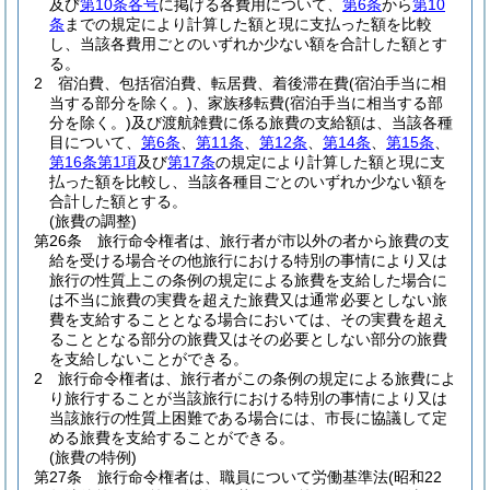
及び
第10条各号
に掲げる各費用について、
第6条
から
第10
条
までの規定により計算した額と現に支払った額を比較
し、当該各費用ごとのいずれか少ない額を合計した額とす
る。
2
宿泊費、包括宿泊費、転居費、着後滞在費
(宿泊手当に相
当する部分を除く。)
、家族移転費
(宿泊手当に相当する部
分を除く。)
及び渡航雑費に係る旅費の支給額は、当該各種
目について、
第6条
、
第11条
、
第12条
、
第14条
、
第15条
、
第16条第1項
及び
第17条
の規定により計算した額と現に支
払った額を比較し、当該各種目ごとのいずれか少ない額を
合計した額とする。
(旅費の調整)
第26条
旅行命令権者は、旅行者が市以外の者から旅費の支
給を受ける場合その他旅行における特別の事情により又は
旅行の性質上この条例の規定による旅費を支給した場合に
は不当に旅費の実費を超えた旅費又は通常必要としない旅
費を支給することとなる場合においては、その実費を超え
ることとなる部分の旅費又はその必要としない部分の旅費
を支給しないことができる。
2
旅行命令権者は、旅行者がこの条例の規定による旅費によ
り旅行することが当該旅行における特別の事情により又は
当該旅行の性質上困難である場合には、市長に協議して定
める旅費を支給することができる。
(旅費の特例)
第27条
旅行命令権者は、職員について労働基準法
(昭和22