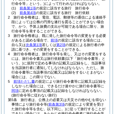
行命令等」という。)
によって行われなければならない。
(1)
前条第1項
の規定に該当する旅行 旅行命令
(2)
前条第4項
の規定に該当する旅行 旅行依頼
2
旅行命令権者は、電信、電話、郵便等の通信による連絡手
段によっては公務の円滑な遂行を図ることができない場合
で、かつ、予算上旅費の支出が可能である場合に限り、旅
行命令等を発することができる。
3
旅行命令権者は、既に発した旅行命令等の変更をする必要
があると認める場合で、
前項
の規定に該当する場合には、
自ら又は
次条第1項
若しくは
第2項
の規定による旅行者の申
請に基づき、その変更をすることができる。
4
旅行命令権者は、旅行命令等を発し、又はその変更をする
には、旅行命令書又は旅行依頼書
(以下「旅行命令書等」と
いう。)
に規則で定める事項の記載又は記録をし、当該事項
を当該旅行者に通知してしなければならない。
ただし、旅
行命令書等に当該事項の記載又は記録をするいとまがない
場合には、この限りでない。
5
前項ただし書
の規定により旅行命令書等に記載又は記録を
しなかった場合には、できるだけ速やかに旅行命令書等に
同項
に定める事項の記載又は記録をしなければならない。
(旅行命令等に従わない旅行)
第5条
旅行者は、公務上の必要又は天災その他やむを得ない
事情により旅行命令等
(
前条第3項
の規定により変更を受け
た旅行命令等を含む。以下同じ。)
に従って旅行することが
できない場合には、あらかじめ旅行命令権者に旅行命令等