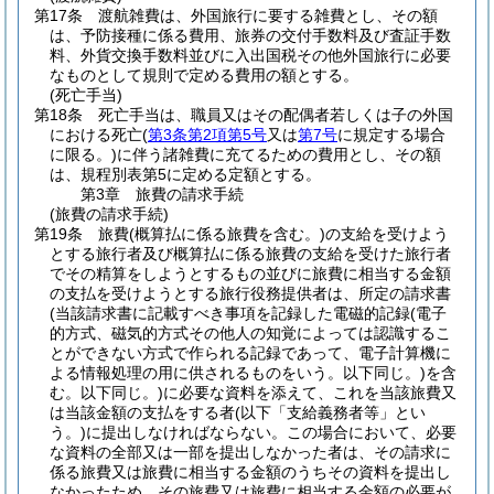
第17条
渡航雑費は、外国旅行に要する雑費とし、その額
は、予防接種に係る費用、旅券の交付手数料及び査証手数
料、外貨交換手数料並びに入出国税その他外国旅行に必要
なものとして規則で定める費用の額とする。
(死亡手当)
第18条
死亡手当は、職員又はその配偶者若しくは子の外国
における死亡
(
第3条第2項第5号
又は
第7号
に規定する場合
に限る。)
に伴う諸雑費に充てるための費用とし、その額
は、規程別表第5に定める定額とする。
第3章
旅費の請求手続
(旅費の請求手続)
第19条
旅費
(概算払に係る旅費を含む。)
の支給を受けよう
とする旅行者及び概算払に係る旅費の支給を受けた旅行者
でその精算をしようとするもの並びに旅費に相当する金額
の支払を受けようとする旅行役務提供者は、所定の請求書
(当該請求書に記載すべき事項を記録した電磁的記録
(電子
的方式、磁気的方式その他人の知覚によっては認識するこ
とができない方式で作られる記録であって、電子計算機に
よる情報処理の用に供されるものをいう。以下同じ。)
を含
む。以下同じ。)
に必要な資料を添えて、これを当該旅費又
は当該金額の支払をする者
(以下「支給義務者等」とい
う。)
に提出しなければならない。
この場合において、必要
な資料の全部又は一部を提出しなかった者は、その請求に
係る旅費又は旅費に相当する金額のうちその資料を提出し
なかったため、その旅費又は旅費に相当する金額の必要が