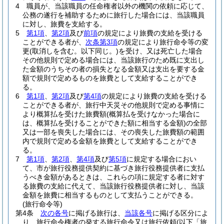
4
職員が、当該職員の任命権者以外の機関の依頼に応じて、
公務の遂行を補助するために旅行した場合には、当該職員
に対し、旅費を支給する。
5
第1項
、
第2項
及び
前項
の規定により旅費の支給を受ける
ことができる者が、
次条第3項
の規定により旅行命令等の変
更
(取消しを含む。以下同じ。)
を受け、又は死亡した場合
その他規則で定める場合には、当該旅行のため既に支出し
た金額のうちその者の損失となる金額又は支出を要する金
額で規則で定めるものを旅費として支給することができ
る。
6
第1項
、
第2項
及び
第4項
の規定により旅費の支給を受ける
ことができる者が、旅行中天災その他規則で定める事情に
より概算払を受けた旅費額
(概算払を受けなかった場合に
は、概算払を受けることができた額に相当する金額)
の全部
又は一部を喪失した場合には、その喪失した旅費額の範囲
内で規則で定める金額を旅費として支給することができ
る。
7
第1項
、
第2項
、
第4項
及び
第5項
に規定する場合におい
て、市が旅行役務提供契約に基づき旅行役務提供者に支払
うべき金額があるときは、これらの項に規定する者に対す
る旅費の支給に代えて、当該旅行役務提供者に対し、当該
金額を旅費に相当するものとして支払うことができる。
(旅行命令等)
第4条
次の各号
に掲げる旅行は、
当該各号
に掲げる区分によ
り、旅行命令権者の発する旅行命令又は旅行依頼
(以下「旅