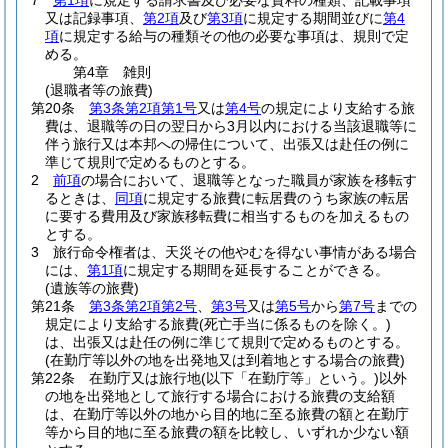
7
第1項
に規定する請求書及び必要な資料の種類、記載事項
又は記録事項、
第2項
及び
第3項
に規定する期間並びに
第4
項
に規定する給与の種類その他の必要な事項は、規則で定
める。
第4章
雑則
(退職者等の旅費)
第20条
第3条第2項第1号
又は
第4号
の規定により支給する旅
費は、退職等の日の翌日から3月以内における当該退職等に
伴う旅行又は本邦への帰住について、出張又は赴任の例に
準じて規則で定めるものとする。
2
前項
の場合において、退職等となった職員が家族を移転す
るときは、
同項
に規定する旅費に転居費のうち家族の転居
に要する費用及び家族移転費に相当するものを加えるもの
とする。
3
旅行命令権者は、天災その他やむを得ない事情がある場合
には、
第1項
に規定する期間を延長することができる。
(遺族等の旅費)
第21条
第3条第2項第2号
、
第3号
又は
第5号
から
第7号
までの
規定により支給する旅費
(死亡手当に係るものを除く。)
は、出張又は赴任の例に準じて規則で定めるものとする。
(在勤庁等以外の地を出発地又は到着地とする場合の旅費)
第22条
在勤庁又は旅行地
(以下「在勤庁等」という。)
以外
の地を出発地として旅行する場合における旅費の支給額
は、在勤庁等以外の地から目的地に至る旅費の額と在勤庁
等から目的地に至る旅費の額を比較し、いずれか少ない額