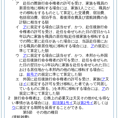
ア
赴任の際旅行命令権者の許可を受け、家族を職員の
新居住地に移転する場合には、家族1人ごとに、職員が
その移転をするものとして算定した交通費、宿泊費、
包括宿泊費、宿泊手当、着後滞在費及び渡航雑費の合
計額に相当する額
イ
ア
に規定する場合に該当せず、かつ、赴任後旅行命
令権者の許可を受け、赴任を命ぜられた日の翌日から1
年以内に家族を職員の居住地
(赴任後家族を移転するま
での間に更に赴任があった場合には、当該赴任後にお
ける職員の新居住地)
に移転する場合には、
ア
の規定に
準じて算定した額
ウ
ア
に規定する場合に該当せず、かつ、本邦から外国
に赴任後旅行命令権者の許可を受け、赴任を命ぜられ
た日の翌日から1年以内に家族を赴任を命ぜられた日に
おける居住地から本邦内の他の地に移転する場合に
は、
前号ア
の規定に準じて算定した額
エ
外国に赴任後旅行命令権者の許可を受け、家族
(
ア
又
は
イ
に規定する許可を受け移転した者であって同居し
ているものに限る。)
を本邦に移転する場合には、
ア
の
規定に準じて算定した額
2
旅行命令権者は、公務上の必要又は天災その他やむを得な
い事情がある場合には、
前項第1号イ
又は
第2号イ
若しくは
ウ
に規定する期間を延長することができる。
第5節
その他の種目
(渡航雑費)