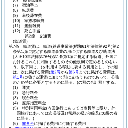
(6)
包括宿泊費
(7)
宿泊手当
(8)
転居費
(9)
着後滞在費
(10)
家族移転費
(11)
渡航雑費
(12)
死亡手当
第2節
交通費
(鉄道賃)
第7条
鉄道賃は、鉄道
(鉄道事業法
(昭和61年法律第92号)
第2
条第1項に規定する鉄道事業の用に供する鉄道及び軌道法
(大正10年法律第76号)
第1条第1項に規定する軌道、外国に
おけるこれらに相当するものその他規則で定めるものをい
う。以下同じ。)
を利用する移動に要する費用とし、その額
は、次に掲げる費用
(
第2号
から
第6号
までに掲げる費用は、
第1号
に掲げる運賃に加えて別に支払うものであって、公務
のため特に必要とするものに限る。)
の額の合計額とする。
(1)
運賃
(2)
急行料金
(3)
寝台料金
(4)
座席指定料金
(5)
特別車両料金
(内国旅行にあっては市長等に限り、外
国旅行にあっては市長等及び職務の級が9級又は8級の者
に限る。)
(6)
前各号
に掲げる費用に付随する費用