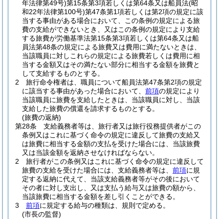
年法律第49号)
第15条第3項若しくは第64条又は船員法
(昭
和22年法律第100号)
第47条第1項若しくは第2項の規定に該
当する事由がある場合において、この条例の規定による旅
費の支給ができないとき、又はこの条例の規定により支給
する旅費が労働基準法第15条第3項若しくは第64条又は船
員法第48条の規定による旅費又は費用に満たないときは、
当該職員に対しこれらの規定による旅費若しくは費用に相
当する金額又はその満たない部分に相当する金額を旅費と
して支給するものとする。
2
旅行命令権者は、職員について船員法第47条第2項の規定
に該当する事由があった場合において、
前項
の規定により
当該職員に旅費を支給したときは、当該職員に対し、当該
支給した旅費の償還を請求するものとする。
(旅費の返納)
第28条
支給義務者等は、旅行者又は旅行役務提供者がこの
条例又はこれに基づく命令の規定に違反して旅費の支給又
は旅費に相当する金額の支払を受けた場合には、当該旅費
又は当該金額を返納させなければならない。
2
旅行者がこの条例又はこれに基づく命令の規定に違反して
旅費の支給を受けた場合には、支給義務者等は、
前項
に規
定する返納に代えて、当該支給義務者等がその後において
その者に対し支出し、又は支払う給与又は旅費の額から、
当該旅費に相当する金額を差し引くことができる。
3
前項
に規定する給与の種類は、規則で定める。
(市長の監督)