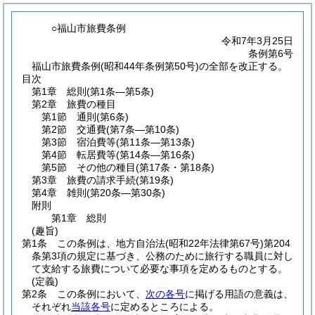
○福山市旅費条例
令和7年3月25日
条例第6号
福山市旅費条例(昭和44年条例第50号)の全部を改正する。
目次
第1章
総則
(第1条―第5条)
第2章
旅費の種目
第1節
通則
(第6条)
第2節
交通費
(第7条―第10条)
第3節
宿泊費等
(第11条―第13条)
第4節
転居費等
(第14条―第16条)
第5節
その他の種目
(第17条・第18条)
第3章
旅費の請求手続
(第19条)
第4章
雑則
(第20条―第30条)
附則
第1章
総則
(趣旨)
第1条
この条例は、地方自治法
(昭和22年法律第67号)
第204
条第3項の規定に基づき、公務のために旅行する職員に対し
て支給する旅費について必要な事項を定めるものとする。
(定義)
第2条
この条例において、
次の各号
に掲げる用語の意義は、
それぞれ
当該各号
に定めるところによる。