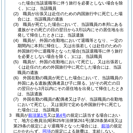
った場合
(当該退職等に伴う旅行を必要としない場合を除
く。)
には、当該職員
(2)
職員が出張又は赴任のための内国旅行中に死亡した場
合には、当該職員の遺族
(3)
職員が死亡した場合において、当該職員の本邦にある
遺族がその死亡の日の翌日から3月以内にその居住地を出
発して帰住したときには、当該遺族
(4)
職員が、外国の在勤地において退職等となり、一定の
期間内に本邦に帰住し、又は出張若しくは赴任のための
外国旅行中に退職等となった場合
(当該退職等に伴う旅行
を必要としない場合を除く。)
には、当該職員
(5)
職員が、外国の在勤地において死亡し、又は出張若し
くは赴任のための外国旅行中に死亡した場合には、当該
職員の遺族
(6)
外国在勤の職員が死亡した場合において、当該職員の
外国にある遺族
(配偶者及び子に限る。)
がその死亡の日
の翌日から3月以内にその居住地を出発して帰住したとき
は、当該遺族
(7)
外国在勤の職員の配偶者又は子が、当該職員の在勤地
において死亡し、又は規則で定める外国旅行中に死亡し
た場合には、当該職員
3
職員が
前項第1号
又は
第4号
の規定に該当する場合におい
て、地方公務員法
(昭和25年法律第261号)
第28条第4項又は
第29条の規定により退職等となった場合には、
前項
の規定
にかかわらず、
同項
の規定による旅費は、支給しない。