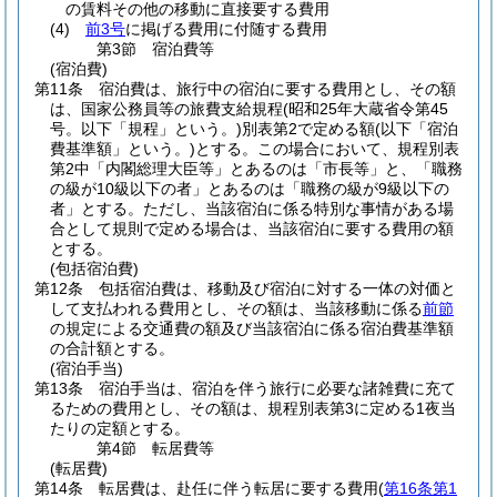
の賃料その他の移動に直接要する費用
(4)
前3号
に掲げる費用に付随する費用
第3節
宿泊費等
(宿泊費)
第11条
宿泊費は、旅行中の宿泊に要する費用とし、その額
は、国家公務員等の旅費支給規程
(昭和25年大蔵省令第45
号。以下「規程」という。)
別表第2で定める額
(以下「宿泊
費基準額」という。)
とする。
この場合において、規程別表
第2中「内閣総理大臣等」とあるのは「市長等」と、「職務
の級が10級以下の者」とあるのは「職務の級が9級以下の
者」とする。
ただし、当該宿泊に係る特別な事情がある場
合として規則で定める場合は、当該宿泊に要する費用の額
とする。
(包括宿泊費)
第12条
包括宿泊費は、移動及び宿泊に対する一体の対価と
して支払われる費用とし、その額は、当該移動に係る
前節
の規定による交通費の額及び当該宿泊に係る宿泊費基準額
の合計額とする。
(宿泊手当)
第13条
宿泊手当は、宿泊を伴う旅行に必要な諸雑費に充て
るための費用とし、その額は、規程別表第3に定める1夜当
たりの定額とする。
第4節
転居費等
(転居費)
第14条
転居費は、赴任に伴う転居に要する費用
(
第16条第1