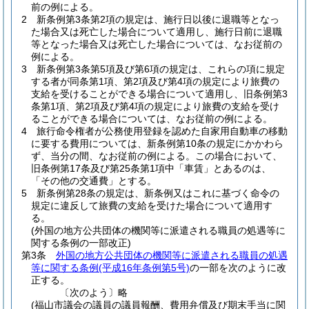
前の例による。
2
新条例第3条第2項の規定は、施行日以後に退職等となっ
た場合又は死亡した場合について適用し、施行日前に退職
等となった場合又は死亡した場合については、なお従前の
例による。
3
新条例第3条第5項及び第6項の規定は、これらの項に規定
する者が同条第1項、第2項及び第4項の規定により旅費の
支給を受けることができる場合について適用し、旧条例第3
条第1項、第2項及び第4項の規定により旅費の支給を受け
ることができる場合については、なお従前の例による。
4
旅行命令権者が公務使用登録を認めた自家用自動車の移動
に要する費用については、新条例第10条の規定にかかわら
ず、当分の間、なお従前の例による。
この場合において、
旧条例第17条及び第25条第1項中「車賃」とあるのは、
「その他の交通費」とする。
5
新条例第28条の規定は、新条例又はこれに基づく命令の
規定に違反して旅費の支給を受けた場合について適用す
る。
(外国の地方公共団体の機関等に派遣される職員の処遇等に
関する条例の一部改正)
第3条
外国の地方公共団体の機関等に派遣される職員の処遇
等に関する条例
(平成16年条例第5号)
の一部を次のように改
正する。
〔次のよう〕略
(福山市議会の議員の議員報酬、費用弁償及び期末手当に関