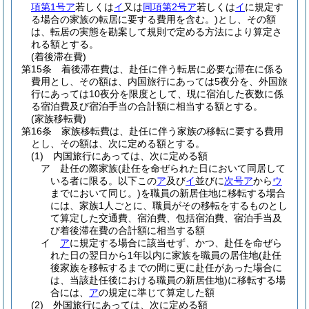
項第1号ア
若しくは
イ
又は
同項第2号ア
若しくは
イ
に規定す
る場合の家族の転居に要する費用を含む。)
とし、その額
は、転居の実態を勘案して規則で定める方法により算定さ
れる額とする。
(着後滞在費)
第15条
着後滞在費は、赴任に伴う転居に必要な滞在に係る
費用とし、その額は、内国旅行にあっては5夜分を、外国旅
行にあっては10夜分を限度として、現に宿泊した夜数に係
る宿泊費及び宿泊手当の合計額に相当する額とする。
(家族移転費)
第16条
家族移転費は、赴任に伴う家族の移転に要する費用
とし、その額は、次に定める額とする。
(1)
内国旅行にあっては、次に定める額
ア
赴任の際家族
(赴任を命ぜられた日において同居して
いる者に限る。以下この
ア
及び
イ
並びに
次号ア
から
ウ
までにおいて同じ。)
を職員の新居住地に移転する場合
には、家族1人ごとに、職員がその移転をするものとし
て算定した交通費、宿泊費、包括宿泊費、宿泊手当及
び着後滞在費の合計額に相当する額
イ
ア
に規定する場合に該当せず、かつ、赴任を命ぜら
れた日の翌日から1年以内に家族を職員の居住地
(赴任
後家族を移転するまでの間に更に赴任があった場合に
は、当該赴任後における職員の新居住地)
に移転する場
合には、
ア
の規定に準じて算定した額
(2)
外国旅行にあっては、次に定める額