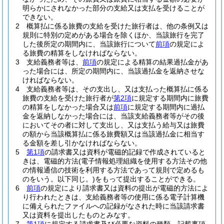
明らかにされなかった部分の支給又は支払を受けることが
できない。
2
概算払に係る旅費の支給を受けた旅行者は、他の条例又は
規則に特別の定めがある場合を除くほか、当該旅行を完了
した後所定の期間内に、当該旅行について
前項
の規定によ
る旅費の精算をしなければならない。
3
支給義務者等は、
前項
の規定による精算の結果過払金があ
った場合には、所定の期間内に、当該過払金を返納させな
ければならない。
4
支給義務者等は、その支出し、又は支払った概算払に係る
旅費の支給を受けた旅行者が
第2項
に規定する期間内に旅費
の精算をしなかった場合又は
前項
に規定する期間内に過払
金を返納しなかった場合には、当該支給義務者等がその後
においてその者に対して支出し、又は支払う給与又は旅費
の額から当該概算払に係る旅費額又は当該過払金に相当す
る金額を差し引かなければならない。
5
第1項
の請求書又は資料が電磁的記録で作成されていると
きは、電磁的方法
(電子情報処理組織を使用する方法その他
の情報通信の技術を利用する方法であって規則で定めるも
のをいう。以下同じ。)
をもって提出することができる。
6
前項
の規定により請求書又は資料の提出が電磁的方法によ
り行われたときは、支給義務者等の使用に係る電子計算機
に備えられたファイルへの記録がなされた時に当該請求書
又は資料を提出したものとみなす。