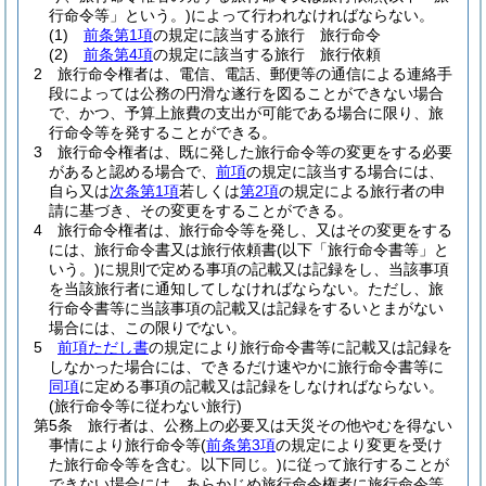
行命令等」という。)
によって行われなければならない。
(1)
前条第1項
の規定に該当する旅行 旅行命令
(2)
前条第4項
の規定に該当する旅行 旅行依頼
2
旅行命令権者は、電信、電話、郵便等の通信による連絡手
段によっては公務の円滑な遂行を図ることができない場合
で、かつ、予算上旅費の支出が可能である場合に限り、旅
行命令等を発することができる。
3
旅行命令権者は、既に発した旅行命令等の変更をする必要
があると認める場合で、
前項
の規定に該当する場合には、
自ら又は
次条第1項
若しくは
第2項
の規定による旅行者の申
請に基づき、その変更をすることができる。
4
旅行命令権者は、旅行命令等を発し、又はその変更をする
には、旅行命令書又は旅行依頼書
(以下「旅行命令書等」と
いう。)
に規則で定める事項の記載又は記録をし、当該事項
を当該旅行者に通知してしなければならない。
ただし、旅
行命令書等に当該事項の記載又は記録をするいとまがない
場合には、この限りでない。
5
前項ただし書
の規定により旅行命令書等に記載又は記録を
しなかった場合には、できるだけ速やかに旅行命令書等に
同項
に定める事項の記載又は記録をしなければならない。
(旅行命令等に従わない旅行)
第5条
旅行者は、公務上の必要又は天災その他やむを得ない
事情により旅行命令等
(
前条第3項
の規定により変更を受け
た旅行命令等を含む。以下同じ。)
に従って旅行することが
できない場合には、あらかじめ旅行命令権者に旅行命令等