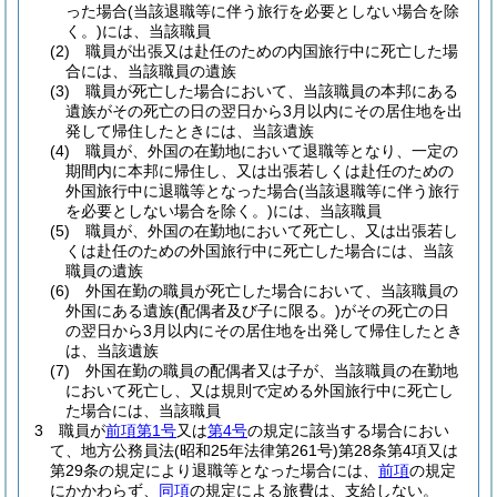
った場合
(当該退職等に伴う旅行を必要としない場合を除
く。)
には、当該職員
(2)
職員が出張又は赴任のための内国旅行中に死亡した場
合には、当該職員の遺族
(3)
職員が死亡した場合において、当該職員の本邦にある
遺族がその死亡の日の翌日から3月以内にその居住地を出
発して帰住したときには、当該遺族
(4)
職員が、外国の在勤地において退職等となり、一定の
期間内に本邦に帰住し、又は出張若しくは赴任のための
外国旅行中に退職等となった場合
(当該退職等に伴う旅行
を必要としない場合を除く。)
には、当該職員
(5)
職員が、外国の在勤地において死亡し、又は出張若し
くは赴任のための外国旅行中に死亡した場合には、当該
職員の遺族
(6)
外国在勤の職員が死亡した場合において、当該職員の
外国にある遺族
(配偶者及び子に限る。)
がその死亡の日
の翌日から3月以内にその居住地を出発して帰住したとき
は、当該遺族
(7)
外国在勤の職員の配偶者又は子が、当該職員の在勤地
において死亡し、又は規則で定める外国旅行中に死亡し
た場合には、当該職員
3
職員が
前項第1号
又は
第4号
の規定に該当する場合におい
て、地方公務員法
(昭和25年法律第261号)
第28条第4項又は
第29条の規定により退職等となった場合には、
前項
の規定
にかかわらず、
同項
の規定による旅費は、支給しない。