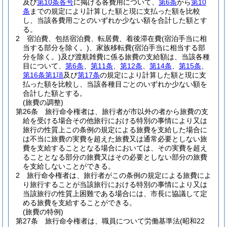
及び
第10条各号
に掲げる各費用について、
第6条
から
第10
条
までの規定により計算した額と現に支払った額を比較
し、当該各費用ごとのいずれか少ない額を合計した額とす
る。
2
宿泊費、包括宿泊費、転居費、着後滞在費
(宿泊手当に相
当する部分を除く。)
、家族移転費
(宿泊手当に相当する部
分を除く。)
及び渡航雑費に係る旅費の支給額は、当該各種
目について、
第6条
、
第11条
、
第12条
、
第14条
、
第15条
、
第16条第1項
及び
第17条
の規定により計算した額と現に支
払った額を比較し、当該各種目ごとのいずれか少ない額を
合計した額とする。
(旅費の調整)
第26条
旅行命令権者は、旅行者が市以外の者から旅費の支
給を受ける場合その他旅行における特別の事情により又は
旅行の性質上この条例の規定による旅費を支給した場合に
は不当に旅費の実費を超えた旅費又は通常必要としない旅
費を支給することとなる場合においては、その実費を超え
ることとなる部分の旅費又はその必要としない部分の旅費
を支給しないことができる。
2
旅行命令権者は、旅行者がこの条例の規定による旅費によ
り旅行することが当該旅行における特別の事情により又は
当該旅行の性質上困難である場合には、市長に協議して定
める旅費を支給することができる。
(旅費の特例)
第27条
旅行命令権者は、職員について労働基準法
(昭和22