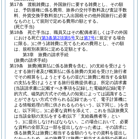
第17条
渡航雑費は、外国旅行に要する雑費とし、その額
は、予防接種に係る費用、旅券の交付手数料及び査証手数
料、外貨交換手数料並びに入出国税その他外国旅行に必要
なものとして規則で定める費用の額とする。
(死亡手当)
第18条
死亡手当は、職員又はその配偶者若しくは子の外国
における死亡
(
第3条第2項第5号
又は
第7号
に規定する場合
に限る。)
に伴う諸雑費に充てるための費用とし、その額
は、規程別表第5に定める定額とする。
第3章
旅費の請求手続
(旅費の請求手続)
第19条
旅費
(概算払に係る旅費を含む。)
の支給を受けよう
とする旅行者及び概算払に係る旅費の支給を受けた旅行者
でその精算をしようとするもの並びに旅費に相当する金額
の支払を受けようとする旅行役務提供者は、所定の請求書
(当該請求書に記載すべき事項を記録した電磁的記録
(電子
的方式、磁気的方式その他人の知覚によっては認識するこ
とができない方式で作られる記録であって、電子計算機に
よる情報処理の用に供されるものをいう。以下同じ。)
を含
む。以下同じ。)
に必要な資料を添えて、これを当該旅費又
は当該金額の支払をする者
(以下「支給義務者等」とい
う。)
に提出しなければならない。
この場合において、必要
な資料の全部又は一部を提出しなかった者は、その請求に
係る旅費又は旅費に相当する金額のうちその資料を提出し
なかったため、その旅費又は旅費に相当する金額の必要が