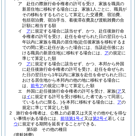
ア
赴任の際旅行命令権者の許可を受け、家族を職員の
新居住地に移転する場合には、家族1人ごとに、職員が
その移転をするものとして算定した交通費、宿泊費、
包括宿泊費、宿泊手当、着後滞在費及び渡航雑費の合
計額に相当する額
イ
ア
に規定する場合に該当せず、かつ、赴任後旅行命
令権者の許可を受け、赴任を命ぜられた日の翌日から1
年以内に家族を職員の居住地
(赴任後家族を移転するま
での間に更に赴任があった場合には、当該赴任後にお
ける職員の新居住地)
に移転する場合には、
ア
の規定に
準じて算定した額
ウ
ア
に規定する場合に該当せず、かつ、本邦から外国
に赴任後旅行命令権者の許可を受け、赴任を命ぜられ
た日の翌日から1年以内に家族を赴任を命ぜられた日に
おける居住地から本邦内の他の地に移転する場合に
は、
前号ア
の規定に準じて算定した額
エ
外国に赴任後旅行命令権者の許可を受け、家族
(
ア
又
は
イ
に規定する許可を受け移転した者であって同居し
ているものに限る。)
を本邦に移転する場合には、
ア
の
規定に準じて算定した額
2
旅行命令権者は、公務上の必要又は天災その他やむを得な
い事情がある場合には、
前項第1号イ
又は
第2号イ
若しくは
ウ
に規定する期間を延長することができる。
第5節
その他の種目
(渡航雑費)