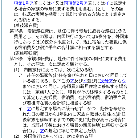
項第1号ア
若しくは
イ
又は
同項第2号ア
若しくは
イ
に規定す
る場合の家族の転居に要する費用を含む。)
とし、その額
は、転居の実態を勘案して規則で定める方法により算定さ
れる額とする。
(着後滞在費)
第15条
着後滞在費は、赴任に伴う転居に必要な滞在に係る
費用とし、その額は、内国旅行にあっては5夜分を、外国旅
行にあっては10夜分を限度として、現に宿泊した夜数に係
る宿泊費及び宿泊手当の合計額に相当する額とする。
(家族移転費)
第16条
家族移転費は、赴任に伴う家族の移転に要する費用
とし、その額は、次に定める額とする。
(1)
内国旅行にあっては、次に定める額
ア
赴任の際家族
(赴任を命ぜられた日において同居して
いる者に限る。以下この
ア
及び
イ
並びに
次号ア
から
ウ
までにおいて同じ。)
を職員の新居住地に移転する場合
には、家族1人ごとに、職員がその移転をするものとし
て算定した交通費、宿泊費、包括宿泊費、宿泊手当及
び着後滞在費の合計額に相当する額
イ
ア
に規定する場合に該当せず、かつ、赴任を命ぜら
れた日の翌日から1年以内に家族を職員の居住地
(赴任
後家族を移転するまでの間に更に赴任があった場合に
は、当該赴任後における職員の新居住地)
に移転する場
合には、
ア
の規定に準じて算定した額
(2)
外国旅行にあっては、次に定める額