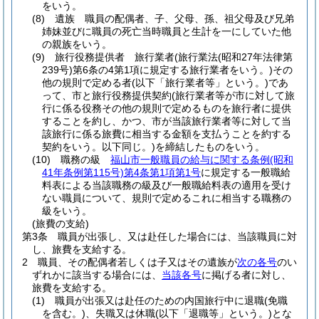
をいう。
(8)
遺族 職員の配偶者、子、父母、孫、祖父母及び兄弟
姉妹並びに職員の死亡当時職員と生計を一にしていた他
の親族をいう。
(9)
旅行役務提供者 旅行業者
(旅行業法
(昭和27年法律第
239号)
第6条の4第1項に規定する旅行業者をいう。)
その
他の規則で定める者
(以下「旅行業者等」という。)
であ
って、市と旅行役務提供契約
(旅行業者等が市に対して旅
行に係る役務その他の規則で定めるものを旅行者に提供
することを約し、かつ、市が当該旅行業者等に対して当
該旅行に係る旅費に相当する金額を支払うことを約する
契約をいう。以下同じ。)
を締結したものをいう。
(10)
職務の級
福山市一般職員の給与に関する条例
(昭和
41年条例第115号)
第4条第1項第1号
に規定する一般職給
料表による当該職務の級及び一般職給料表の適用を受け
ない職員について、規則で定めるこれに相当する職務の
級をいう。
(旅費の支給)
第3条
職員が出張し、又は赴任した場合には、当該職員に対
し、旅費を支給する。
2
職員、その配偶者若しくは子又はその遺族が
次の各号
のい
ずれかに該当する場合には、
当該各号
に掲げる者に対し、
旅費を支給する。
(1)
職員が出張又は赴任のための内国旅行中に退職
(免職
を含む。)
、失職又は休職
(以下「退職等」という。)
とな