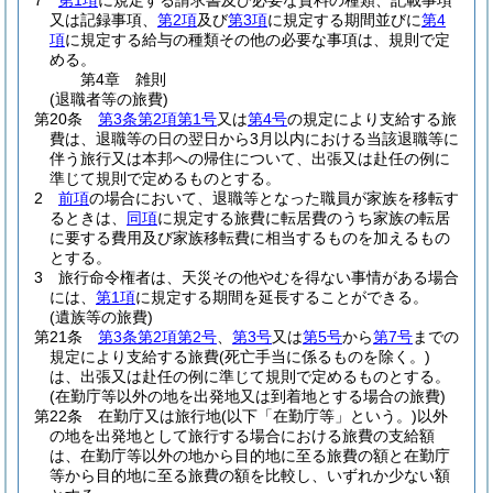
7
第1項
に規定する請求書及び必要な資料の種類、記載事項
又は記録事項、
第2項
及び
第3項
に規定する期間並びに
第4
項
に規定する給与の種類その他の必要な事項は、規則で定
める。
第4章
雑則
(退職者等の旅費)
第20条
第3条第2項第1号
又は
第4号
の規定により支給する旅
費は、退職等の日の翌日から3月以内における当該退職等に
伴う旅行又は本邦への帰住について、出張又は赴任の例に
準じて規則で定めるものとする。
2
前項
の場合において、退職等となった職員が家族を移転す
るときは、
同項
に規定する旅費に転居費のうち家族の転居
に要する費用及び家族移転費に相当するものを加えるもの
とする。
3
旅行命令権者は、天災その他やむを得ない事情がある場合
には、
第1項
に規定する期間を延長することができる。
(遺族等の旅費)
第21条
第3条第2項第2号
、
第3号
又は
第5号
から
第7号
までの
規定により支給する旅費
(死亡手当に係るものを除く。)
は、出張又は赴任の例に準じて規則で定めるものとする。
(在勤庁等以外の地を出発地又は到着地とする場合の旅費)
第22条
在勤庁又は旅行地
(以下「在勤庁等」という。)
以外
の地を出発地として旅行する場合における旅費の支給額
は、在勤庁等以外の地から目的地に至る旅費の額と在勤庁
等から目的地に至る旅費の額を比較し、いずれか少ない額