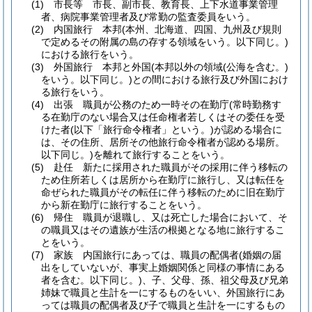
(1)
市長等 市長、副市長、教育長、上下水道事業管理
者、病院事業管理者及び常勤の監査委員をいう。
(2)
内国旅行 本邦
(本州、北海道、四国、九州及び規則
で定めるその附属の島の存する領域をいう。以下同じ。)
における旅行をいう。
(3)
外国旅行 本邦と外国
(本邦以外の領域
(公海を含む。)
をいう。以下同じ。)
との間における旅行及び外国におけ
る旅行をいう。
(4)
出張 職員が公務のため一時その在勤庁
(常時勤務す
る在勤庁のない場合又は任命権者若しくはその委任を受
けた者
(以下「旅行命令権者」という。)
が認める場合に
は、その住所、居所その他旅行命令権者が認める場所。
以下同じ。)
を離れて旅行することをいう。
(5)
赴任 新たに採用された職員がその採用に伴う移転の
ため住所若しくは居所から在勤庁に旅行し、又は転任を
命ぜられた職員がその転任に伴う移転のために旧在勤庁
から新在勤庁に旅行することをいう。
(6)
帰住 職員が退職し、又は死亡した場合において、そ
の職員又はその遺族が生活の根拠となる地に旅行するこ
とをいう。
(7)
家族 内国旅行にあっては、職員の配偶者
(婚姻の届
出をしていないが、事実上婚姻関係と同様の事情にある
者を含む。以下同じ。)
、子、父母、孫、祖父母及び兄弟
姉妹で職員と生計を一にするものをいい、外国旅行にあ
っては職員の配偶者及び子で職員と生計を一にするもの