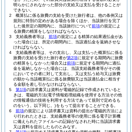
明らかにされなかった部分の支給又は支払を受けることが
できない。
2
概算払に係る旅費の支給を受けた旅行者は、他の条例又は
規則に特別の定めがある場合を除くほか、当該旅行を完了
した後所定の期間内に、当該旅行について
前項
の規定によ
る旅費の精算をしなければならない。
3
支給義務者等は、
前項
の規定による精算の結果過払金があ
った場合には、所定の期間内に、当該過払金を返納させな
ければならない。
4
支給義務者等は、その支出し、又は支払った概算払に係る
旅費の支給を受けた旅行者が
第2項
に規定する期間内に旅費
の精算をしなかった場合又は
前項
に規定する期間内に過払
金を返納しなかった場合には、当該支給義務者等がその後
においてその者に対して支出し、又は支払う給与又は旅費
の額から当該概算払に係る旅費額又は当該過払金に相当す
る金額を差し引かなければならない。
5
第1項
の請求書又は資料が電磁的記録で作成されていると
きは、電磁的方法
(電子情報処理組織を使用する方法その他
の情報通信の技術を利用する方法であって規則で定めるも
のをいう。以下同じ。)
をもって提出することができる。
6
前項
の規定により請求書又は資料の提出が電磁的方法によ
り行われたときは、支給義務者等の使用に係る電子計算機
に備えられたファイルへの記録がなされた時に当該請求書
又は資料を提出したものとみなす。