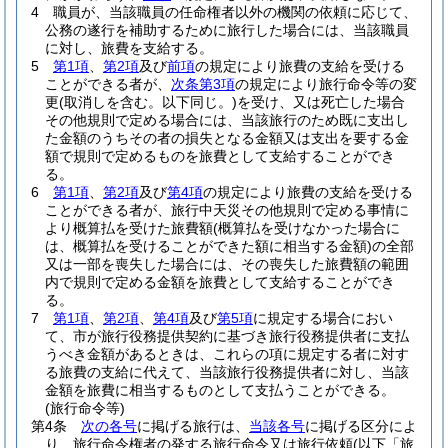
4
職員が、当該職員の任命権者以外の機関の依頼に応じて、
公務の遂行を補助するために旅行した場合には、当該職員
に対し、旅費を支給する。
5
第1項
、
第2項
及び
前項
の規定により旅費の支給を受ける
ことができる者が、
次条第3項
の規定により旅行命令等の変
更
(取消しを含む。以下同じ。)
を受け、又は死亡した場合
その他規則で定める場合には、当該旅行のため既に支出し
た金額のうちその者の損失となる金額又は支出を要する金
額で規則で定めるものを旅費として支給することができ
る。
6
第1項
、
第2項
及び
第4項
の規定により旅費の支給を受ける
ことができる者が、旅行中天災その他規則で定める事情に
より概算払を受けた旅費額
(概算払を受けなかった場合に
は、概算払を受けることができた額に相当する金額)
の全部
又は一部を喪失した場合には、その喪失した旅費額の範囲
内で規則で定める金額を旅費として支給することができ
る。
7
第1項
、
第2項
、
第4項
及び
第5項
に規定する場合におい
て、市が旅行役務提供契約に基づき旅行役務提供者に支払
うべき金額があるときは、これらの項に規定する者に対す
る旅費の支給に代えて、当該旅行役務提供者に対し、当該
金額を旅費に相当するものとして支払うことができる。
(旅行命令等)
第4条
次の各号
に掲げる旅行は、
当該各号
に掲げる区分によ
り、旅行命令権者の発する旅行命令又は旅行依頼
(以下「旅