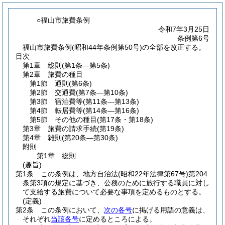
○福山市旅費条例
令和7年3月25日
条例第6号
福山市旅費条例(昭和44年条例第50号)の全部を改正する。
目次
第1章
総則
(第1条―第5条)
第2章
旅費の種目
第1節
通則
(第6条)
第2節
交通費
(第7条―第10条)
第3節
宿泊費等
(第11条―第13条)
第4節
転居費等
(第14条―第16条)
第5節
その他の種目
(第17条・第18条)
第3章
旅費の請求手続
(第19条)
第4章
雑則
(第20条―第30条)
附則
第1章
総則
(趣旨)
第1条
この条例は、地方自治法
(昭和22年法律第67号)
第204
条第3項の規定に基づき、公務のために旅行する職員に対し
て支給する旅費について必要な事項を定めるものとする。
(定義)
第2条
この条例において、
次の各号
に掲げる用語の意義は、
それぞれ
当該各号
に定めるところによる。