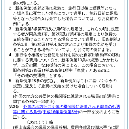
前の例による。
2
新条例第3条第2項の規定は、施行日以後に退職等となっ
た場合又は死亡した場合について適用し、施行日前に退職
等となった場合又は死亡した場合については、なお従前の
例による。
3
新条例第3条第5項及び第6項の規定は、これらの項に規定
する者が同条第1項、第2項及び第4項の規定により旅費の
支給を受けることができる場合について適用し、旧条例第3
条第1項、第2項及び第4項の規定により旅費の支給を受け
ることができる場合については、なお従前の例による。
4
旅行命令権者が公務使用登録を認めた自家用自動車の移動
に要する費用については、新条例第10条の規定にかかわら
ず、当分の間、なお従前の例による。
この場合において、
旧条例第17条及び第25条第1項中「車賃」とあるのは、
「その他の交通費」とする。
5
新条例第28条の規定は、新条例又はこれに基づく命令の
規定に違反して旅費の支給を受けた場合について適用す
る。
(外国の地方公共団体の機関等に派遣される職員の処遇等に
関する条例の一部改正)
第3条
外国の地方公共団体の機関等に派遣される職員の処遇
等に関する条例
(平成16年条例第5号)
の一部を次のように改
正する。
〔次のよう〕略
(福山市議会の議員の議員報酬、費用弁償及び期末手当に関