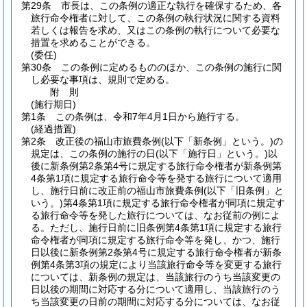
第29条
市長は、この条例の適正な執行を確保するため、各
旅行命令権者に対して、この条例の執行状況に関する資料
若しくは報告を求め、又はこの条例の執行について必要な
措置を求めることができる。
(委任)
第30条
この条例に定めるもののほか、この条例の施行に関
し必要な事項は、規則で定める。
附
則
(施行期日)
第1条
この条例は、令和7年4月1日から施行する。
(経過措置)
第2条
改正後の福山市旅費条例
(以下「新条例」という。)
の
規定は、この条例の施行の日
(以下「施行日」という。)
以
後に新条例第2条第4号に規定する旅行命令権者が新条例第
4条第1項に規定する旅行命令等を発する旅行について適用
し、施行日前に改正前の福山市旅費条例
(以下「旧条例」と
いう。)
第4条第1項に規定する旅行命令権者が同項に規定す
る旅行命令等を発した旅行については、なお従前の例によ
る。
ただし、施行日前に旧条例第4条第1項に規定する旅行
命令権者が同項に規定する旅行命令等を発し、かつ、施行
日以後に新条例第2条第4号に規定する旅行命令権者が新条
例第4条第3項の規定により当該旅行命令等を変更する旅行
については、新条例の規定は、当該旅行のうち当該変更の
日以後の期間に対応する分について適用し、当該旅行のう
ち当該変更の日前の期間に対応する分については、なお従