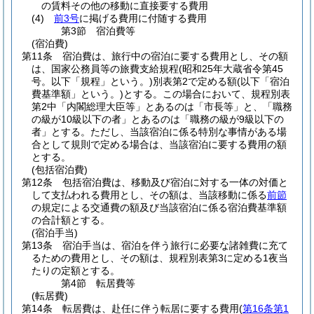
の賃料その他の移動に直接要する費用
(4)
前3号
に掲げる費用に付随する費用
第3節
宿泊費等
(宿泊費)
第11条
宿泊費は、旅行中の宿泊に要する費用とし、その額
は、国家公務員等の旅費支給規程
(昭和25年大蔵省令第45
号。以下「規程」という。)
別表第2で定める額
(以下「宿泊
費基準額」という。)
とする。
この場合において、規程別表
第2中「内閣総理大臣等」とあるのは「市長等」と、「職務
の級が10級以下の者」とあるのは「職務の級が9級以下の
者」とする。
ただし、当該宿泊に係る特別な事情がある場
合として規則で定める場合は、当該宿泊に要する費用の額
とする。
(包括宿泊費)
第12条
包括宿泊費は、移動及び宿泊に対する一体の対価と
して支払われる費用とし、その額は、当該移動に係る
前節
の規定による交通費の額及び当該宿泊に係る宿泊費基準額
の合計額とする。
(宿泊手当)
第13条
宿泊手当は、宿泊を伴う旅行に必要な諸雑費に充て
るための費用とし、その額は、規程別表第3に定める1夜当
たりの定額とする。
第4節
転居費等
(転居費)
第14条
転居費は、赴任に伴う転居に要する費用
(
第16条第1