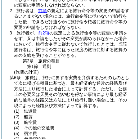
の変更の申請をしなければならない。
2
旅行者は、
前項
の規定による旅行命令等の変更の申請をす
るいとまがない場合には、旅行命令等に従わないで旅行を
した後、できるだけ速やかに旅行命令権者に旅行命令等の
変更の申請をしなければならない。
3
旅行者が、
前2項
の規定による旅行命令等の変更の申請を
せず、又は申請をしたがその変更が認められなかった場合
において、旅行命令等に従わないで旅行したときは、当該
旅行者は、旅行命令等に従った限度の旅行に対する旅費の
みの支給を受けることができる。
第2章
旅費の種目
第1節
通則
(旅費の計算)
第6条
旅費は、旅行に要する実費を弁償するためのものとし
て次に掲げる種目に基づき、最も経済的な通常の経路及び
方法により旅行した場合によって計算する。
ただし、公務
上の必要又は天災その他やむを得ない事情により最も経済
的な通常の経路又は方法により旅行し難い場合には、その
現によった経路及び方法によって計算する。
(1)
鉄道賃
(2)
船賃
(3)
航空賃
(4)
その他の交通費
(5)
宿泊費