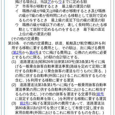
掲げる場合は、当該
ア
から
ウ
までに定める額
ア
市長等が移動するとき 最上級の運賃の額
イ
職務の級が9級又は8級の者が移動するとき及び職務
の級が7級の者が長時間にわたる移動として規則で定め
るものをするとき 最上級の直近下位の級の運賃の額
ウ
職務の級が6級以下の者が、著しく長時間にわたる移
動として規則で定めるものをするとき 最下級の直近
上位の級の運賃の額
(その他の交通費)
第10条
その他の交通費は、鉄道、船舶及び航空機以外を利
用する移動に要する費用とし、その額は、次に掲げる費用
(
第2号
から
第4号
までに掲げる費用は、公務のため特に必要
とするものに限る。)
の額の合計額とする。
(1)
道路運送法
(昭和26年法律第183号)
第3条第1号イに掲
げる一般乗合旅客自動車運送事業
(路線を定めて定期に運
行する自動車により乗合旅客の運送を行うものに限る。)
の用に供する自動車
(外国におけるこれに相当するものを
含む。)
を利用する移動に要する運賃
(2)
道路運送法第3条第1号ハに掲げる一般乗用旅客自動車
運送事業の用に供する自動車
(外国におけるこれに相当す
るものを含む。)
その他の旅客を運送する交通手段
(
前号
に規定する自動車を除く。)
を利用する移動に要する運賃
(3)
前2号
に掲げる運賃以外の費用であって、道路運送法
第80条第1項の許可を受けて業として有償で貸し渡す自
家用自動車
(外国におけるこれに相当するものを含む。)