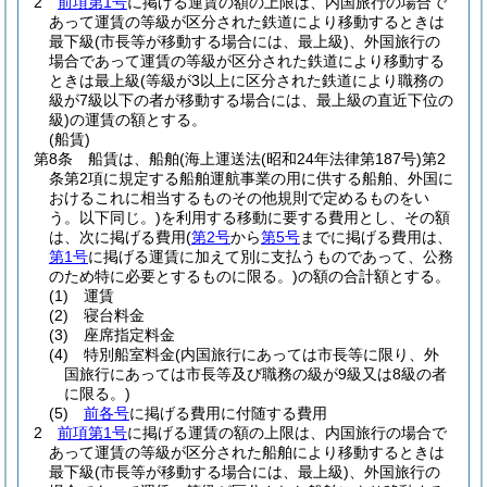
2
前項第1号
に掲げる運賃の額の上限は、内国旅行の場合で
あって運賃の等級が区分された鉄道により移動するときは
最下級
(市長等が移動する場合には、最上級)
、外国旅行の
場合であって運賃の等級が区分された鉄道により移動する
ときは最上級
(等級が3以上に区分された鉄道により職務の
級が7級以下の者が移動する場合には、最上級の直近下位の
級)
の運賃の額とする。
(船賃)
第8条
船賃は、船舶
(海上運送法
(昭和24年法律第187号)
第2
条第2項に規定する船舶運航事業の用に供する船舶、外国に
おけるこれに相当するものその他規則で定めるものをい
う。以下同じ。)
を利用する移動に要する費用とし、その額
は、次に掲げる費用
(
第2号
から
第5号
までに掲げる費用は、
第1号
に掲げる運賃に加えて別に支払うものであって、公務
のため特に必要とするものに限る。)
の額の合計額とする。
(1)
運賃
(2)
寝台料金
(3)
座席指定料金
(4)
特別船室料金
(内国旅行にあっては市長等に限り、外
国旅行にあっては市長等及び職務の級が9級又は8級の者
に限る。)
(5)
前各号
に掲げる費用に付随する費用
2
前項第1号
に掲げる運賃の額の上限は、内国旅行の場合で
あって運賃の等級が区分された船舶により移動するときは
最下級
(市長等が移動する場合には、最上級)
、外国旅行の