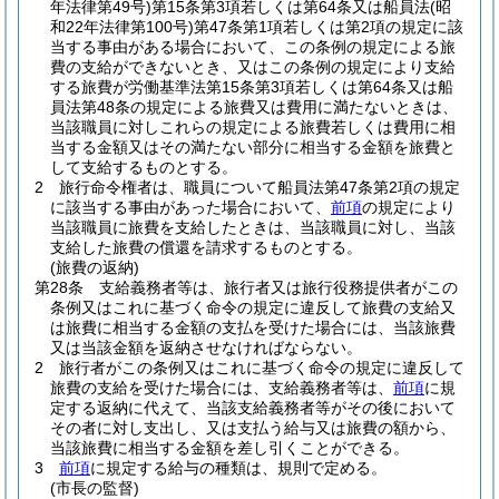
年法律第49号)
第15条第3項若しくは第64条又は船員法
(昭
和22年法律第100号)
第47条第1項若しくは第2項の規定に該
当する事由がある場合において、この条例の規定による旅
費の支給ができないとき、又はこの条例の規定により支給
する旅費が労働基準法第15条第3項若しくは第64条又は船
員法第48条の規定による旅費又は費用に満たないときは、
当該職員に対しこれらの規定による旅費若しくは費用に相
当する金額又はその満たない部分に相当する金額を旅費と
して支給するものとする。
2
旅行命令権者は、職員について船員法第47条第2項の規定
に該当する事由があった場合において、
前項
の規定により
当該職員に旅費を支給したときは、当該職員に対し、当該
支給した旅費の償還を請求するものとする。
(旅費の返納)
第28条
支給義務者等は、旅行者又は旅行役務提供者がこの
条例又はこれに基づく命令の規定に違反して旅費の支給又
は旅費に相当する金額の支払を受けた場合には、当該旅費
又は当該金額を返納させなければならない。
2
旅行者がこの条例又はこれに基づく命令の規定に違反して
旅費の支給を受けた場合には、支給義務者等は、
前項
に規
定する返納に代えて、当該支給義務者等がその後において
その者に対し支出し、又は支払う給与又は旅費の額から、
当該旅費に相当する金額を差し引くことができる。
3
前項
に規定する給与の種類は、規則で定める。
(市長の監督)