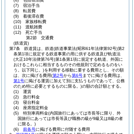
(6)
包括宿泊費
(7)
宿泊手当
(8)
転居費
(9)
着後滞在費
(10)
家族移転費
(11)
渡航雑費
(12)
死亡手当
第2節
交通費
(鉄道賃)
第7条
鉄道賃は、鉄道
(鉄道事業法
(昭和61年法律第92号)
第2
条第1項に規定する鉄道事業の用に供する鉄道及び軌道法
(大正10年法律第76号)
第1条第1項に規定する軌道、外国に
おけるこれらに相当するものその他規則で定めるものをい
う。以下同じ。)
を利用する移動に要する費用とし、その額
は、次に掲げる費用
(
第2号
から
第6号
までに掲げる費用は、
第1号
に掲げる運賃に加えて別に支払うものであって、公務
のため特に必要とするものに限る。)
の額の合計額とする。
(1)
運賃
(2)
急行料金
(3)
寝台料金
(4)
座席指定料金
(5)
特別車両料金
(内国旅行にあっては市長等に限り、外
国旅行にあっては市長等及び職務の級が9級又は8級の者
に限る。)
(6)
前各号
に掲げる費用に付随する費用