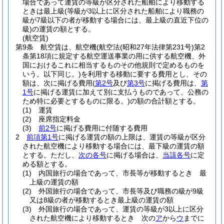
場合であって運賃の等級が区分された船舶により移動する
ときは最上級
(等級が3以上に区分された船舶により職務の
級が7級以下の者が移動する場合には、最上級の直近下位の
級)
の運賃の額とする。
(航空賃)
第9条
航空賃は、航空機
(航空法
(昭和27年法律第231号)
第2
条第18項に規定する航空運送事業の用に供する航空機、外
国におけるこれに相当するものその他規則で定めるものを
いう。以下同じ。)
を利用する移動に要する費用とし、その
額は、次に掲げる費用
(
第2号
及び
第3号
に掲げる費用は、
第
1号
に掲げる運賃に加えて別に支払うものであって、公務の
ため特に必要とするものに限る。)
の額の合計額とする。
(1)
運賃
(2)
座席指定料金
(3)
前2号
に掲げる費用に付随する費用
2
前項第1号
に掲げる運賃の額の上限は、運賃の等級が区分
された航空機により移動する場合には、最下級の運賃の額
とする。
ただし、
次の各号
に掲げる場合は、
当該各号
に定
める額とする。
(1)
内国旅行の場合であって、市長等が移動するとき 最
上級の運賃の額
(2)
外国旅行の場合であって、市長等及び職務の級が9級
又は8級の者が移動するとき最上級の運賃の額
(3)
外国旅行の場合であって、運賃の等級が3以上に区分
された航空機により移動するとき 次の
ア
から
ウ
までに