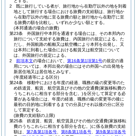
とする。
2
既に旅行している者が、旅行地から在勤庁以外の地を到着
地として旅行する場合における旅費の支給額は、旅行地か
ら在勤庁以外の地に至る旅費の額と旅行地から在勤庁に至
る旅費の額を比較し、いずれか少ない額とする。
(本邦通過の場合の旅費)
第23条
外国旅行中本邦を通過する場合には、その本邦内の
旅行について支給する旅費は、内国旅行の規定による。
た
だし、外国航路の船舶又は航空機により本邦を出発し、又
は本邦に到着した場合における船賃又は航空賃について
は、外国旅行の規定による。
2
前項本文
の場合において、
第16条第1項第1号
の規定の適
用については、本邦出発の場合にはその外国への出発地を
新居住地又は居住地とみなす。
(年度経過等による区分)
第24条
移動中における年度の経過、職務の級の変更等のた
め鉄道賃、船賃、航空賃及びその他の交通費
(家族移転費の
うちこれらに相当する部分を含む。)
を区分して算定する必
要がある場合には、年度の経過、職務の級の変更等の後に
最初の目的地に到着するまでの分及びそれ以後の分に区分
して算定する。
(旅費の支給額の上限)
第25条
鉄道賃、船賃、航空賃及びその他の交通費
(家族移転
費のうちこれらに相当する部分を含む。)
に係る旅費の支給
額は、
第7条第1項各号
、
第8条第1項各号
、
第9条第1項各号