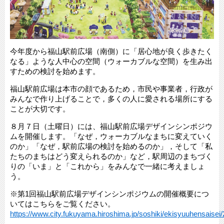
今年度から福山駅前広場（南側）に「居心地が良く歩きたく
なる」ような人中心の空間（ウォーカブルな空間）を生み出
すための検討を始めます。
福山駅前広場は本市の顔であるため，市民や事業者，行政が
みんなで作り上げることで，多くの人に愛される場所にする
ことが大切です。
８月７日（土曜日）には、福山駅前広場デザインシンポジウ
ムを開催します。「なぜ，ウォーカブルなまちに変えていく
のか」「なぜ，駅前広場の検討を始めるのか」，そして「私
たちのまちはどう変えられるのか」など，駅周辺のまちづく
りの「いま」と「これから」をみんなで一緒に考えましょ
う。
※第1回福山駅前広場デザインシンポジウムの開催概要につ
いてはこちらをご覧ください。
https://www.city.fukuyama.hiroshima.jp/soshiki/ekisyuuhensaisei