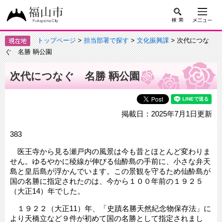
トップページ
>
担当部署で探す
>
文化振興課
> 次代につな
ぐ 名勝 鞆公園
次代につなぐ 名勝 鞆公園
掲載日：2025年7月1日更新
383
医王寺から見る瀬戸内の風景は今も昔とほとんど変わりま
せん。ゆるやかに稜線が伸びる仙酔島の手前に、小さな弁天
島と皇后島が浮かんでいます。この景観を守るため仙酔島が
国の名勝に指定されたのは、今から１００年前の１９２５
（大正14）年でした。
１９２２（大正11）年、「史蹟名勝天然紀念物保存法」に
より天橋立など９件が初めて国の名勝として指定されまし