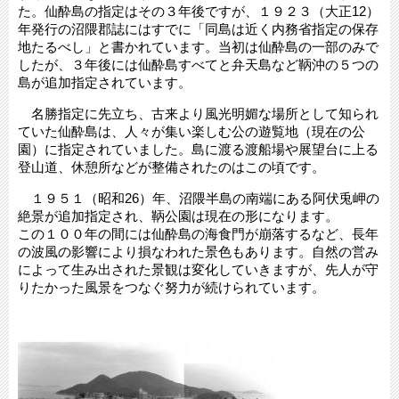
た。仙酔島の指定はその３年後ですが、１９２３（大正12）
年発行の沼隈郡誌にはすでに「同島は近く内務省指定の保存
地たるべし」と書かれています。当初は仙酔島の一部のみで
したが、３年後には仙酔島すべてと弁天島など鞆沖の５つの
島が追加指定されています。
名勝指定に先立ち、古来より風光明媚な場所として知られ
ていた仙酔島は、人々が集い楽しむ公の遊覧地（現在の公
園）に指定されていました。島に渡る渡船場や展望台に上る
登山道、休憩所などが整備されたのはこの頃です。
１９５１（昭和26）年、沼隈半島の南端にある阿伏兎岬の
絶景が追加指定され、鞆公園は現在の形になります。
この１００年の間には仙酔島の海食門が崩落するなど、長年
の波風の影響により損なわれた景色もあります。自然の営み
によって生み出された景観は変化していきますが、先人が守
りたかった風景をつなぐ努力が続けられています。