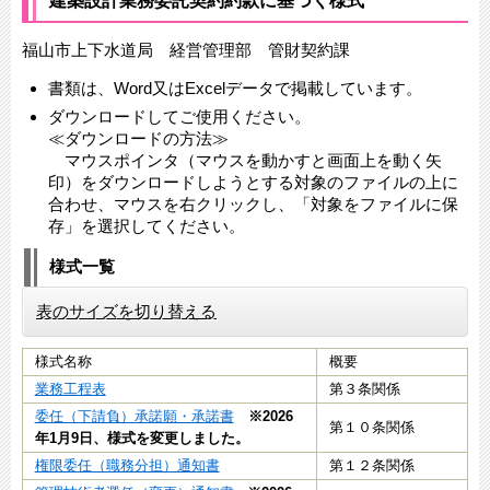
建築設計業務委託契約約款に基づく様式
福山市上下水道局 経営管理部 管財契約課
書類は、Word又はExcelデータで掲載しています。
ダウンロードしてご使用ください。
≪ダウンロードの方法≫
マウスポインタ（マウスを動かすと画面上を動く矢
印）をダウンロードしようとする対象のファイルの上に
合わせ、マウスを右クリックし、「対象をファイルに保
存」を選択してください。
様式一覧
表のサイズを切り替える
様式名称
概要
業務工程表
第３条関係
委任（下請負）承諾願・承諾書
※2026
第１０条関係
年1月9日、様式を変更しました。
権限委任（職務分担）通知書
第１２条関係