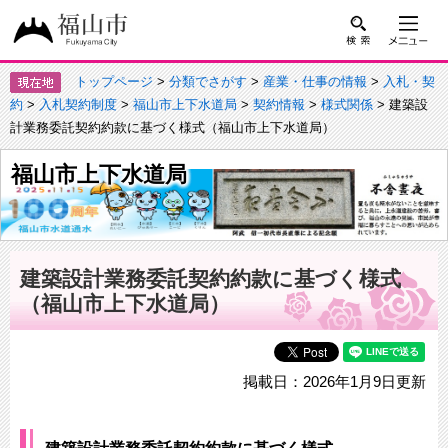
トップページ
>
分類でさがす
>
産業・仕事の情報
>
入札・契
約
>
入札契約制度
>
福山市上下水道局
>
契約情報
>
様式関係
> 建築設
計業務委託契約約款に基づく様式（福山市上下水道局）
福山市上下水道局
建築設計業務委託契約約款に基づく様式
（福山市上下水道局）
掲載日：2026年1月9日更新