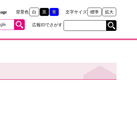
age
背景色
白
黒
青
文字サイズ
標準
拡大
広報IDでさがす