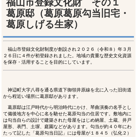
福山市登録文化財 その１
葛原邸（葛原葛原勾当旧宅・
葛原しげる生家）
福山市登録文化財制度が創設され２０２６（令和８）年３月
２６日に４件が初登録されました。地域の貴重な歴史文化資源
を保存・活用することを目的にしています。
神辺町大字八尋を通る県道下御領井原線を北に入った旧街道
から程近い場所に葛原邸があります。
葛原邸は江戸時代から明治時代にかけ、琴曲演奏の名手とし
て備後地方を中心に名を馳せた葛原勾当の住居です。敷地内に
は勾当自らの設計で建築された母屋をはじめ納屋、土蔵、井戸
屋形、表門、土塀、庭園などがあります。勾当が約４０年にわ
たって記した「葛原勾当日記」には母屋が１８４５（弘化２）