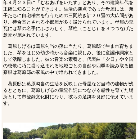
年４月２３日に「むねあげをいたす」とあり、その建築年代を
正確に知ることができます。生活の拠点であった母屋には、弟
子たちに自宅稽古を行うための三間続き計２０畳の大広間があ
り、待合室とされる小部屋が多く設けられています。母屋の鬼
瓦には琴の名手にふさわしく、琴柱（ことじ）を３つつなげた
意匠が施されています。
葛原しげるは葛原勾当の孫に当たり、葛原邸で生まれ育ちま
した。琴をはじめ幼少時から音楽に親しみ、後に童謡作詞家と
して活躍しました。彼の音楽の素養と、代表曲「夕日」や全国
の校歌に巧に盛り込まれる地域ごとの自然や四季を読み取る観
察眼は葛原邸の家風の中で培われてきました。
葛原邸は葛原勾当の生活を反映した母屋など当時の建物が残
るとともに、葛原しげるの童謡作詞につながる感性を育てた場
所として市登録文化財になり、彼らの足跡を良好に伝えていま
す。