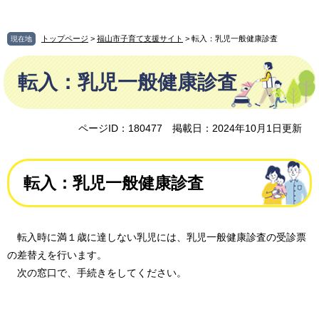
ペ
メ
ー
ニ
ジ
ュ
トップページ
>
福山市子育て支援サイト
> 転入：乳児一般健康診査
現在地
の
ー
本
先
を
転入：乳児一般健康診査
文
頭
飛
で
ば
す
し
。
て
ページID：180477
掲載日：2024年10月1日更新
本
文
へ
転入：乳児一般健康診査
転入時に満１歳に達しない乳児には、乳児一般健康診査の受診票
の差替えを行います。
次の窓口で、手続きをしてください。