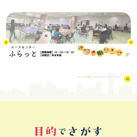
ペ
メ
ー
ニ
本
ジ
ュ
文
の
ー
先
を
頭
飛
で
ば
す
し
。
て
本
文
へ