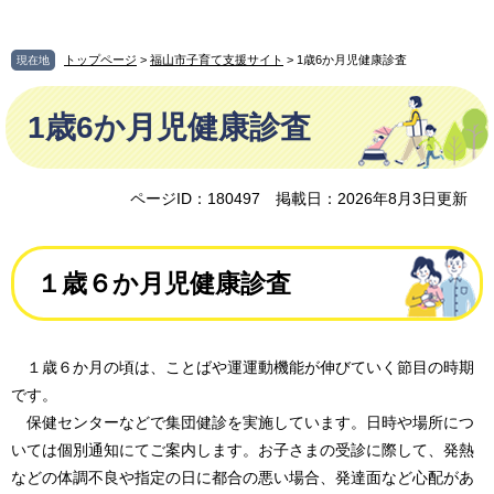
ペ
メ
ー
ニ
ジ
ュ
トップページ
>
福山市子育て支援サイト
> 1歳6か月児健康診査
現在地
の
ー
本
先
を
1歳6か月児健康診査
文
頭
飛
で
ば
す
し
。
て
ページID：180497
掲載日：2026年8月3日更新
本
文
へ
１歳６か月児健康診査
１歳６か月の頃は、ことばや運運動機能が伸びていく節目の時期
です。
保健センターなどで集団健診を実施しています。日時や場所につ
いては個別通知にてご案内します。お子さまの受診に際して、発熱
などの体調不良や指定の日に都合の悪い場合、発達面など心配があ