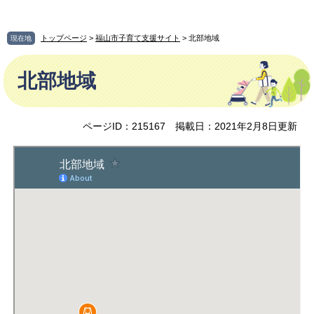
ペ
メ
ー
ニ
ジ
ュ
トップページ
>
福山市子育て支援サイト
> 北部地域
現在地
の
ー
本
先
を
北部地域
文
頭
飛
で
ば
す
し
。
て
ページID：215167
掲載日：2021年2月8日更新
本
文
へ