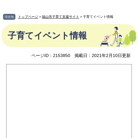
ペ
メ
ー
ニ
ジ
ュ
トップページ
>
福山市子育て支援サイト
> 子育てイベント情報
現在地
の
ー
本
先
を
子育てイベント情報
文
頭
飛
で
ば
す
し
。
て
ページID：2153850
掲載日：2021年2月10日更新
本
文
へ