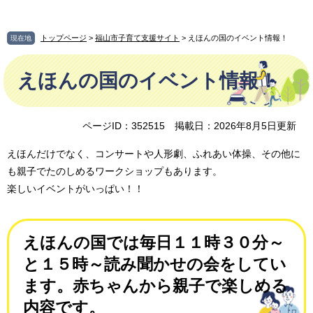
ペ
メ
ー
ニ
ジ
ュ
トップページ
>
福山市子育て支援サイト
> えほんの国のイベント情報！
現在地
の
ー
本
先
を
えほんの国のイベント情報！
文
頭
飛
で
ば
す
し
。
て
ページID：352515
掲載日：2026年8月5日更新
本
文
えほんだけでなく、コンサートや人形劇、ふれあい体操、その他に
へ
も親子でたのしめるワークショップもあります。
楽しいイベントがいっぱい！！
えほんの国では毎日１１時３０分～
と１５時～読み聞かせの会をしてい
ます。赤ちゃんから親子で楽しめる
内容です。